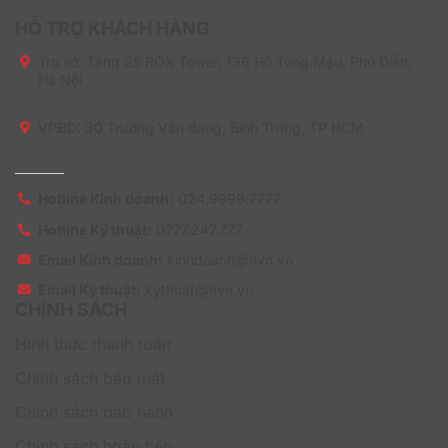
với ai?
HỖ TRỢ KHÁCH HÀNG
Nếu bạn là người dùng cá nhân, doanh nghiệp hoặc tổ
chức muốn sử dụng phần mềm trong một thời gian
Trụ sở:
Tầng 25 ROX Tower, 136 Hồ Tùng Mậu, Phú Diễn,
Hà Nội
ngắn thì có thể lựa chọn Microsoft SharePoint Syntex –
Monthly.
VPĐD: 30 Trương Văn Bang, Bình Trưng, TP HCM
3. Microsoft SharePoint Syntex – Monthly sử dụng
trên thiết bị nào?
Hotline Kinh doanh:
024.9999.7777
Phần mềm này có thể sử dụng trên đa dạng các thiết bị
khác nhau như điện thoại, máy tính bảng , laptop hoặc
Hotline Kỹ thuật:
0777.247.777
PC với đa dạng hệ điều hành Mac OS, Windows,
Email Kinh doanh:
kinhdoanh@hvn.vn
Android, iOS….
Email Kỹ thuật:
kythuat@hvn.vn
4. Microsoft SharePoint Syntex – Monthly tích hợp
CHÍNH SÁCH
với các ứng dụng nào?
Hình thức thanh toán
Người dùng có thể tích hợp phần mềm Microsoft
Chính sách bảo mật
SharePoint Syntex – Monthly với các ứng dụng như
Microsoft Power Automate, Office, Teams, Outlook,
Chính sách bảo hành
OneDrive…
Chính sách hoàn tiền