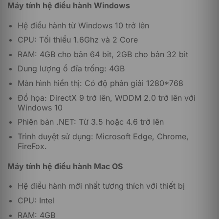
sắp xếp gọn gàng để phục vụ sẵn sàng cho hoạt
Máy
tính
hệ điều hành Windows
động tìm kiếm của người dùng bất cứ khi nào.
Hệ điều hành từ Windows 10 trở lên
CPU: Tối thiểu 1.6Ghz và 2 Core
RAM: 4GB cho bản 64 bit, 2GB cho bản 32 bit
Dung lượng ổ đĩa trống: 4GB
Màn hình hiển thị: Có độ phân giải 1280*768
Đồ họa: DirectX 9 trở lên, WDDM 2.0 trở lên với
Windows 10
Phiên bản .NET: Từ 3.5 hoặc 4.6 trở lên
Trình duyệt sử dụng: Microsoft Edge, Chrome,
FireFox.
Máy tính hệ điều hành Mac OS
Hệ điều hành mới nhất tương thích với thiết bị
CPU: Intel
RAM: 4GB