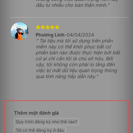
đầu tư nhiều cho bản thân mình.”
Kiểm soát truy cập nội dung:
Uỷ quyền truy cập
cho người dùng vào các nội dung quan trọng bằng
cách cấp quyền và sửa đổi linh hoạt.
Hỗ trợ theo dõi và báo cáo:
Sử dụng trí tuệ nhân tạo
Được xếp
Phương Linh
–
04/04/2024
để phân tích và phân tích và gợi ý những thông tin
hạng
5
5
“ Tài liệu mà tôi sử dụng trên phần
chi tiết về tình trạng của dữ liệu giúp đề xuất các
sao
mềm này có thể khôi phục bất cứ
biện pháp khắc phục rủi ro tiềm ẩn.
phiên bản nào được thực hiện bởi bất
Quản lý truy cập:
Hỗ trợ quản lý các quyền truy cập
cứ ai chỉ cần tôi là chủ sở hữu. Bởi
vào nội dung để đảm bảo chỉ những thành viên
vậy, tôi không còn phải lo lắng đến
được cho phép mới có thể xem và chỉnh sửa.
việc bị mất dữ liệu quan trọng thông
qua tính năng hấp dẫn này.”
Tích hợp cùng Power Automate
Phần mềm Microsoft SharePoint Syntex – Monthly hỗ
trợ tích hợp cùng Microsoft Power Automate để giúp tự
động hóa quy trình làm việc và quản lý thông tin sao
cho hiệu quả nhất. Bằng cách này, người dùng có thể
tăng cường hiệu suất làm việc đáng kể.
Thêm một đánh giá
Quy trình đăng ký như thế nào?
Ai nên sử dụng Microsoft SharePoint Syntex –
Tôi có thể đăng ký ở đâu
Monthly?