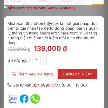
Microsoft SharePoint Syntex là một giải pháp dựa
trên trí tuệ nhân tạo để tự động phân loại và quản
lý thông tin trong Microsoft SharePoint, giúp tăng
cường hiệu quả và tiết kiệm thời gian cho người
dùng.
Giá
Giá
139,000
₫
152,900
₫
gốc
hiện
Microsoft SharePoint Syntex - Monthly số lượng
là:
tại
Số lượng:
152,900 ₫.
là:
139,000 ₫.
Thêm vào giỏ hàng
ĐĂNG KÝ NGAY
Gọi tư vấn
024.9999.7777
(8:00 - 15:30)