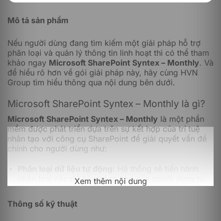
Mô tả sản phẩm
Nếu người dùng đang tìm kiếm một giải pháp hỗ trợ
phân loại và quản lý thông tin linh hoạt thì có thể tham
khảo ngay
Microsoft SharePoint Syntex – Monthly
. Và
để hiểu rõ hơn về gói giải pháp này, hãy cùng HVN
Group tìm hiểu thông qua nội dung bên dưới.
Microsoft SharePoint Syntex – Monthly là gì?
Microsoft SharePoint Syntex – Monthly
là một phần
mềm được phát triển dựa trên sự kết hợp của trí tuệ
nhân tạo với công cụ SharePoint để giải quyết vấn đề
chính cho người dùng như:
Phân loại dữ liệu tự động:
Hệ thống sẽ tiến hành
phân loại các dữ liệu trong kho của người dùng tự
Xem thêm nội dung
động mà không cần đến thao tác thủ công của
người dùng.
Thông số kỹ thuật
Quản lý thông tin nhanh chóng:
Các thông tin được