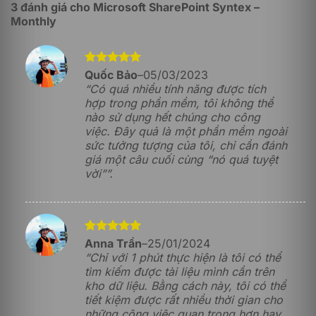
3 đánh giá cho
Microsoft SharePoint Syntex –
Tính năng tiếp theo mà người dùng không nên bỏ qua
Monthly
khi sử dụng Microsoft SharePoint Syntex – Monthly
chính là khả năng trích xuất thông tin. Dựa trên những
dữ liệu đã được phân loại theo quy tắc, người dùng có
thể xuất các thông tin theo tệp dữ liệu đã được phân
Được xếp
Quốc Bảo
–
05/03/2023
loại sẵn như tên khách hàng, số tiền, thời hạn hợp
hạng
5
5
“Có quá nhiều tính năng được tích
sao
đồng…
hợp trong phần mềm, tôi không thể
nào sử dụng hết chúng cho công
Sao lưu và phục hồi dữ liệu
việc. Đây quả là một phần mềm ngoài
sức tưởng tượng của tôi, chỉ cần đánh
Tiếp đến là tính năng sao lưu và phục hồi dữ liệu, khi
giá một câu cuối cùng “nó quá tuyệt
đó người dùng có thể duy trì trạng thái của dữ liệu lên
vời””.
nền tảng đám mây. Để phục hồi dữ liệu, người dùng
chỉ cần thao tác trực tiếp trên nền tảng SharePoint ở
những thời điểm trong quá khứ, vừa mới xong hoặc vài
năm trước đó. Bằng cách này, người dùng sẽ hạn chế
được tối đa những rủi ro có thể xảy ra khi liên quan
Được xếp
Anna Trần
–
25/01/2024
đến dữ liệu.
hạng
5
5
“Chỉ với 1 phút thực hiện là tôi có thể
sao
tìm kiếm được tài liệu mình cần trên
Quản lý nội dung bảo mật
kho dữ liệu. Bằng cách này, tôi có thể
Khả năng bảo mật dữ liệu được tích hợp sẵn trong
tiết kiệm được rất nhiều thời gian cho
Microsoft SharePoint Syntex – Monthly như:
những công việc quan trọng hơn hay