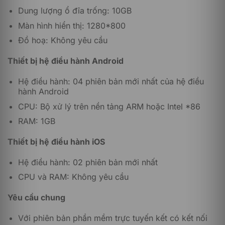
Dung lượng ổ đĩa trống: 10GB
Màn hình hiển thị: 1280*800
Khi sử dụng phần mềm này, người dùng sẽ dễ dàng
nhận thấy được những hiệu quả rõ rệt trong việc quản
Đồ hoạ: Không yêu cầu
lý thông tin, tài liệu và dữ liệu của doanh nghiệp hoặc
tổ chức. Bằng cách này, năng suất làm việc sẽ được
Thiết bị hệ điều hành Android
tăng cường và thời gian thực hiện sẽ được giảm thiểu
đáng kể.
Hệ điều hành: 04 phiên bản mới nhất của hệ điều
hành Android
Các tính năng có trong Microsoft SharePoint
CPU: Bộ xử lý trên nền tảng ARM hoặc Intel *86
Syntex – Monthly
RAM: 1GB
Thiết bị hệ điều hành iOS
Hệ điều hành: 02 phiên bản mới nhất
CPU và RAM: Không yêu cầu
Yêu cầu chung
Với phiên bản phần mềm trực tuyến kết có kết nối