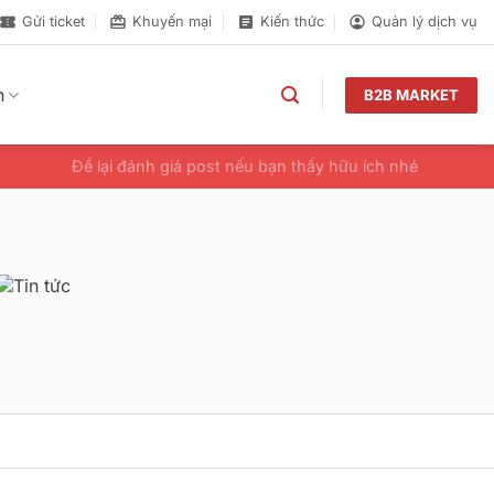
Gửi ticket
Khuyến mại
Kiến thức
Quản lý dịch vụ
n
B2B MARKET
Để lại đánh giá post nếu bạn thấy hữu ích nhé