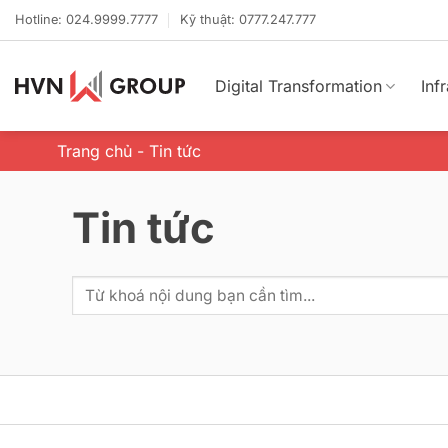
Bỏ
Hotline: 024.9999.7777
Kỹ thuật: 0777.247.777
qua
nội
dung
Digital Transformation
Inf
Trang chủ
-
Tin tức
Tin tức
Tìm
kiếm: