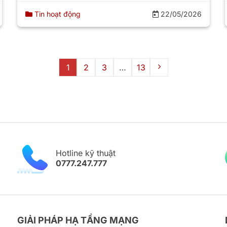
Tin hoạt động
22/05/2026
1
2
3
…
13
Hotline kỹ thuật
0777.247.777
GIẢI PHÁP HẠ TẦNG MẠNG