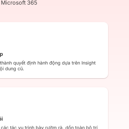
i Microsoft 365
ọp
 thành quyết định hành động dựa trên Insight
nội dung cũ.
õi
các tác vụ trình bày rườm rà, dồn toàn bộ trí