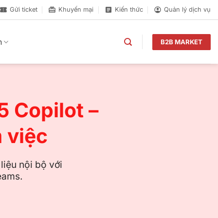
Gửi ticket
Khuyến mại
Kiến thức
Quản lý dịch vụ
n
B2B MARKET
 Copilot –
 việc
iệu nội bộ với
Teams.