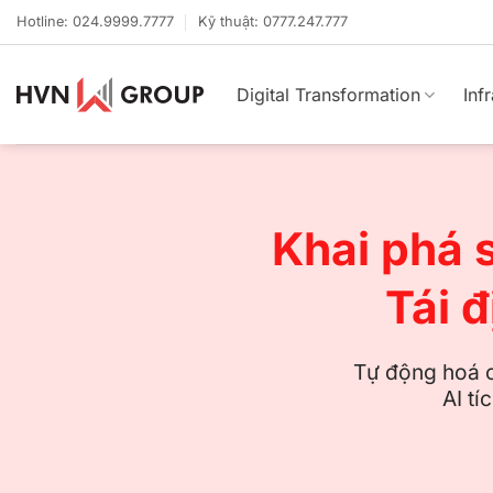
Bỏ
Hotline: 024.9999.7777
Kỹ thuật: 0777.247.777
qua
nội
dung
Digital Transformation
Inf
Khai phá 
Tái 
Tự động hoá c
AI tí