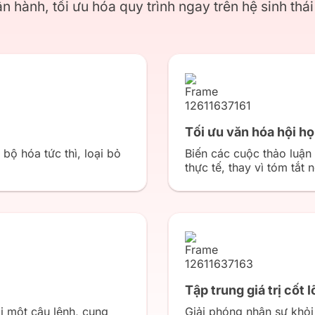
ận hành, tối ưu hóa quy trình ngay trên hệ sinh thá
Tối ưu văn hóa hội h
bộ hóa tức thì, loại bỏ
Biến các cuộc thảo luận
thực tế, thay vì tóm tắt 
Tập trung giá trị cốt l
i một câu lệnh, cung
Giải phóng nhân sự khỏi 