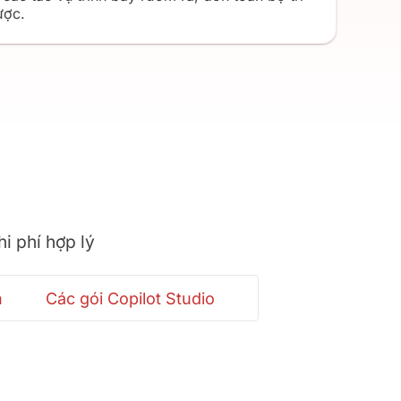
ược.
i phí hợp lý
n
Các gói Copilot Studio