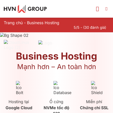
Bỏ
qua
nội
dung
Trang chủ
-
Business Hosting
5/5 - (30 đánh giá)
Business Hosting
Mạnh hơn – An toàn hơn
Hosting tại
Ổ cứng
Miễn phí
Google Cloud
NVMe tốc độ
Chứng chỉ SSL
cao