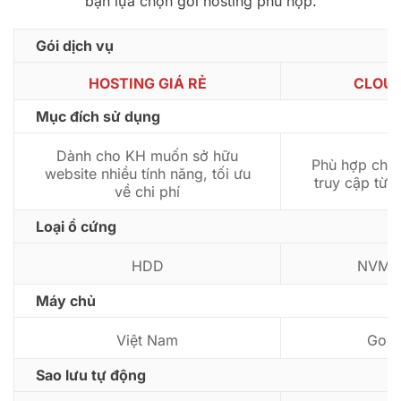
bạn lựa chọn gói hosting phù hợp.
Gói dịch vụ
HOSTING GIÁ RẺ
CLOUD
Mục đích sử dụng
Dành cho KH muốn sở hữu
Phù hợp cho 
website nhiều tính năng, tối ưu
truy cập từ t
về chi phí
Loại ổ cứng
HDD
NVMe 
Máy chủ
Việt Nam
Goog
Sao lưu tự động