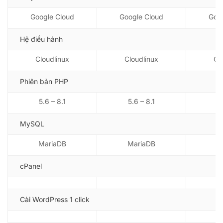
Google Cloud
Google Cloud
Goo
Hệ điều hành
Cloudlinux
Cloudlinux
Cl
Phiên bản PHP
5.6 – 8.1
5.6 – 8.1
5.
MySQL
MariaDB
MariaDB
M
cPanel
Cài WordPress 1 click