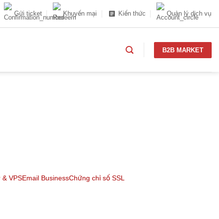
Gửi ticket
Khuyến mại
Kiến thức
Quản lý dịch vụ
B2B MARKET
r & VPS
Email Business
Chứng chỉ số SSL