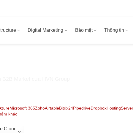
structure
Digital Marketing
Bảo mật
Thông tin
ên B2B Market của HVN Group
Azure
Microsoft 365
Zoho
Airtable
Bitrix24
Pipedrive
Dropbox
Hosting
Serve
hẩm khác