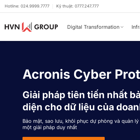
Bỏ
Hotline: 024.9999.7777
Kỹ thuật: 0777.247.777
qua
nội
dung
Digital Transformation
Inf
Acronis Cyber Pro
Giải pháp tiên tiến nhất b
diện cho dữ liệu của doa
Bảo mật, sao lưu, khôi phục dự phòng và quản lý t
một giải pháp duy nhất