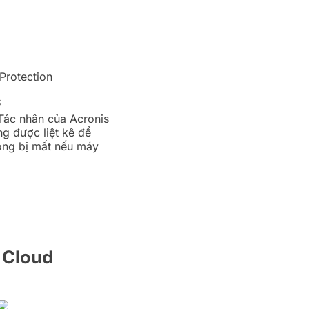
c
 Tác nhân của Acronis
ng được liệt kê để
ông bị mất nếu máy
t Cloud