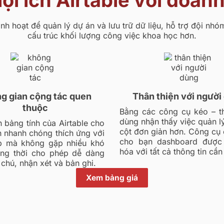
ợi ích Airtable với doan
 linh hoạt để quản lý dự án và lưu trữ dữ liệu, hỗ trợ đội nh
cấu trúc khối lượng công việc khoa học hơn.
g gian cộng tác quen
Thân thiện với người
thuộc
Bằng các công cụ kéo – t
dùng nhận thấy việc quản l
n bảng tính của Airtable cho
cột đơn giản hơn. Công cụ
 nhanh chóng thích ứng với
cho bạn dashboard được
áp mà không gặp nhiều khó
hóa với tất cả thông tin cần 
ồng thời cho phép dễ dàng
 chú, nhận xét và bản ghi.
Xem bảng giá