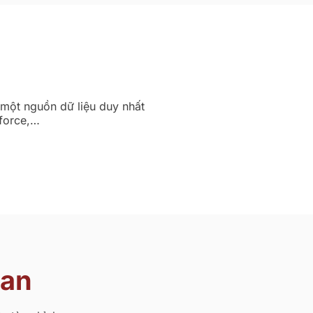
 một nguồn dữ liệu duy nhất
force,…
uan