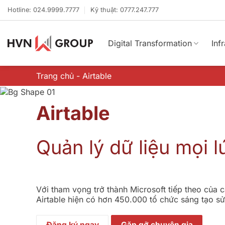
Bỏ
Hotline: 024.9999.7777
Kỹ thuật: 0777.247.777
qua
nội
dung
Digital Transformation
Inf
Trang chủ
-
Airtable
Airtable
Quản lý dữ liệu mọi l
Với tham vọng trở thành Microsoft tiếp theo của 
Airtable hiện có hơn 450.000 tổ chức sáng tạo s
Đăng ký ngay
Gặp gỡ chuyên gia