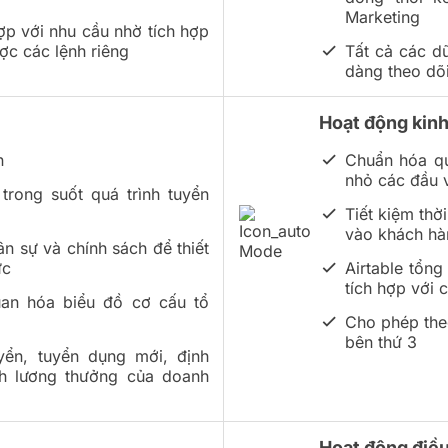
Marketing
hợp với nhu cầu nhờ tích hợp
ợc các lệnh riêng
Tất cả các dữ
dàng theo dõi
c
Hoạt động kin
n
Chuẩn hóa qu
nhỏ các đầu v
rong suốt quá trình tuyển
Tiết kiệm thời
vào khách hà
ân sự và chính sách để thiết
ức
Airtable tổng
tích hợp với 
uan hóa biểu đồ cơ cấu tổ
Cho phép theo
bên thứ 3
yển, tuyển dụng mới, định
nh lương thưởng của doanh
Hoạt động điề