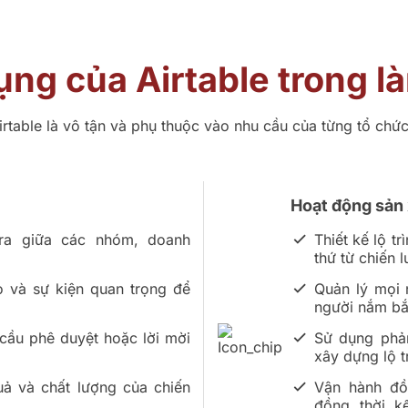
ng của Airtable trong l
rtable là vô tận và phụ thuộc vào nhu cầu của từng tổ chứ
Hoạt động sản
 ra giữa các nhóm, doanh
Thiết kế lộ t
thứ từ chiến 
 và sự kiện quan trọng để
Quản lý mọi 
người nắm bắ
cầu phê duyệt hoặc lời mời
Sử dụng phả
xây dựng lộ tr
uả và chất lượng của chiến
Vận hành đồ
đồng thời k