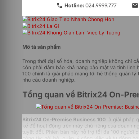
Mô tả sản phẩm
Trong thời đại số hóa, doanh nghiệp không chỉ 
còn phải đảm bảo khả năng bảo mật và tính linh h
100 chính là giải pháp mang tới hệ thống quản lý t
nhu cầu doanh nghiệp.
Tổng quan về Bitrix24 On-Pre
Bitrix24 On-Premise Business 100
là giải pháp q
kế để hoạt động trên máy chủ riêng của doanh ng
tuyệt đối. Phiên bản này hỗ trợ tối đa 100 người
cộng tác nội bộ, quản lý công việc và tự động hóa