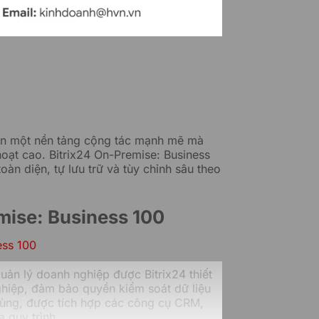
cần một nền tảng cộng tác mạnh mẽ mà
oạt cao. Bitrix24 On-Premise: Business
oàn diện, tự lưu trữ và tùy chỉnh sâu theo
mise: Business 100
uản lý doanh nghiệp được Bitrix24 thiết
hiệp, đảm bảo quyền kiểm soát dữ liệu
 dùng, được tích hợp các công cụ CRM,
 quy trình.