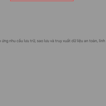
oàn toàn trên máy chủ doanh nghiệp. Hệ
n thủ các tiêu chuẩn bảo mật như GDPR,
 ứng nhu cầu lưu trữ, sao lưu và truy xuất dữ liệu an toàn, li
p lên các phiên bản Business 250 hoặc
Quá trình mở rộng diễn ra mượt mà, không
ix24 On-Premise: