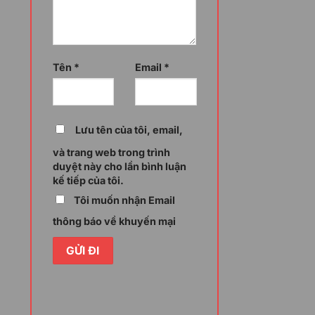
 có thể phân công trách nhiệm, theo dõi
duyệt để đảm bảo công việc luôn hoàn
Tên
*
Email
*
iều công cụ giao tiếp nội bộ như chat
ội bộ. Vì vậy, nhân viên có thể trao đổi
g dụng bên ngoài, giúp tăng cường khả
Lưu tên của tôi, email,
và trang web trong trình
duyệt này cho lần bình luận
kế tiếp của tôi.
hiệp có thể tự động hóa các luồng công
Tôi muốn nhận Email
õi dự án,… Nhờ đó giảm thiểu các thao tác
 ưu hiệu suất.
thông báo về khuyến mại
cấu hình hệ thống và quy trình làm việc
 nền tảng hỗ trợ doanh nghiệp tích hợp
anh nghiệp có thể thương hiệu hóa nền
hông cần thay đổi các phần mềm gây