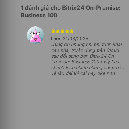
dựa trên
1 đánh giá cho
Bitrix24 On-Premise:
đánh giá
Business 100
Được xếp
Lâm
–
21/03/2025
hạng
5
5
Dùng ổn nhưng chi phí triển khai
sao
cao nha, trước dùng bản Cloud
sau đổi sang bản Bitrix24 On-
Premise: Business 100 thấy khá
Dưới đây là những tính năng chính của phiên bản 
chênh lệch nhiều nhưng shop bảo
về lâu dài thì cái này oke hơn
Hệ thống CRM tích hợp
Bitrix24 On-Premise: Business 100 được tích hợp
nghiệp quản lý quan hệ khách hàng, theo dõi và 
khách hàng. Doanh nghiệp có thể tạo các báo cáo c
đài điện thoại,… để cải thiện tối đa chất lượng d
Tính năng tích hợp quản lý công việc v
Nền tảng pipeline hỗ trợ doanh nghiệp quản lý c