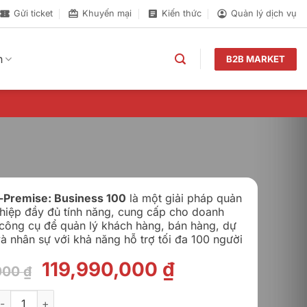
Gửi ticket
Khuyến mại
Kiến thức
Quản lý dịch vụ
n
B2B MARKET
n-Premise: Business 100
là một giải pháp quản
hiệp đầy đủ tính năng, cung cấp cho doanh
công cụ để quản lý khách hàng, bán hàng, dự
 và nhân sự với khả năng hỗ trợ tối đa 100 người
Giá
Giá
119,990,000
₫
000
₫
gốc
hiện
itrix24 On-Premise: Business 100 số lượng