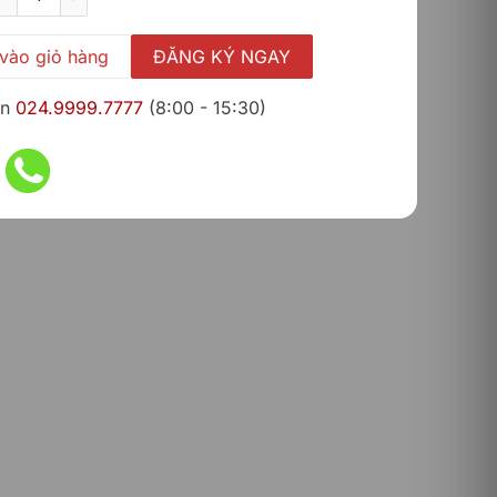
là:
tại
131,989,000 ₫.
là:
119,990,000 ₫
vào giỏ hàng
ĐĂNG KÝ NGAY
ấn
024.9999.7777
(8:00 - 15:30)