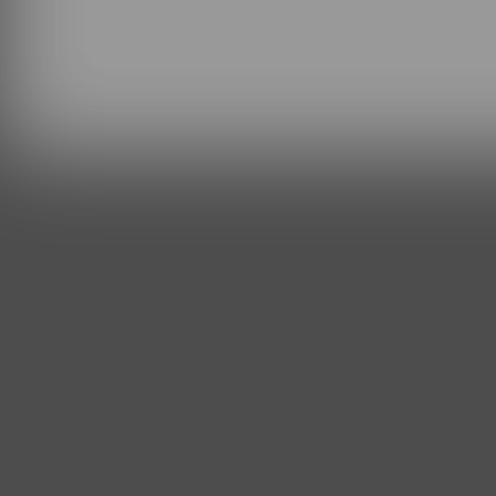
Dưới đây là một số những phân tích chi tiết về ư
1. Ưu điểm của Bitrix24 On-Premise: B
Toàn quyền kiểm soát dữ liệu:
Với mô hình tự 
chủ riêng của doanh nghiệp giúp doanh nghiệp
nâng cao khả năng bảo mật.
Khả năng tùy chỉnh linh hoạt:
Doanh nghiệp có 
việc và tích hợp với phần mềm nội bộ thông q
tốt nhu cầu đặc thù của từng tổ chức.