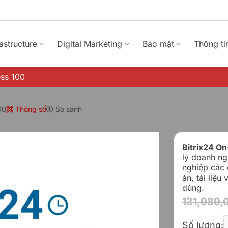
rastructure
Digital Marketing
Bảo mật
Thông ti
ess 100
00
Thông số
So sánh
Bitrix24 O
lý doanh ng
nghiệp các 
án, tài liệu
dùng.
131,989,
B
Số lượng: