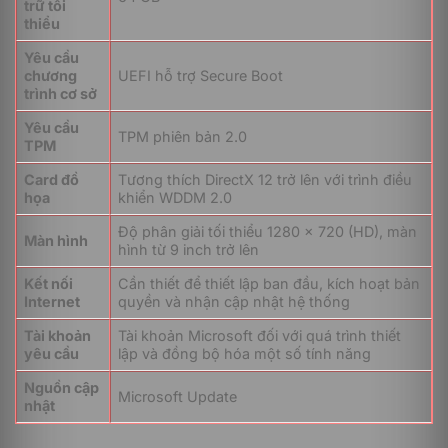
Windows 11 Home 64Bit ESD (KW9-00664) được
trữ tối
thiểu
Microsoft phát triển nhằm mang đến sự cân bằng giữa
hiệu suất, bảo mật và trải nghiệm sử dụng. Hệ điều
Yêu cầu
hành tích hợp nhiều công nghệ hiện đại giúp người
chương
UEFI hỗ trợ Secure Boot
dùng làm việc hiệu quả hơn, bảo vệ dữ liệu tốt hơn và
trình cơ sở
tận dụng tối đa sức mạnh của các thiết bị thế hệ mới.
Yêu cầu
TPM phiên bản 2.0
TPM
Card đồ
Tương thích DirectX 12 trở lên với trình điều
họa
khiển WDDM 2.0
Độ phân giải tối thiểu 1280 x 720 (HD), màn
Màn hình
hình từ 9 inch trở lên
Kết nối
Cần thiết để thiết lập ban đầu, kích hoạt bản
Internet
quyền và nhận cập nhật hệ thống
Tài khoản
Tài khoản Microsoft đối với quá trình thiết
yêu cầu
lập và đồng bộ hóa một số tính năng
Nguồn cập
Nhóm
Microsoft Update
Tên tính
nhật
tính
Nội dung và lợi ích triển khai
năng
năng