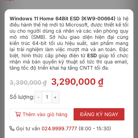
Windows 11 Home 64Bit ESD (KW9-00664)
là hệ
điều hành thế hệ mới từ Microsoft, được thiết kế tối
ưu cho người dùng cá nhân và các văn phòng quy
mô nhỏ (SMB). Sở hữu giao diện hiện đại cùng
kiến trúc 64-bit tối ưu hiệu suất, sản phẩm mang
lại trải nghiệm làm việc mượt mà và an toàn. Đặc
biệt, hình thức cấp phép điện tử
ESD
giúp tổ chức
nhận mã bản quyền kỹ thuật số tức thì qua email,
tăng tốc độ triển khai hạ tầng CNTT tối đa.
Giá
Giá
3,290,000
₫
3,390,000
₫
gốc
hiện
Windows 11 Home 64Bit ESD (KW9-00664) - Vĩnh
là:
tại
Số lượng:
3,390,000 ₫.
là:
3,290,0
Thêm vào giỏ hàng
ĐĂNG KÝ NGAY
Gọi tư vấn
024.9999.7777
(8:00 - 15:30)