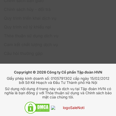
Chính sách bàn giao
Chính sách hủy - đổi trả
Tại sao nên mua Windows 11 Home 64Bit
Quy trình triển khai dịch vụ
ESD (KW9-00664) tại HVN Group?
Quy trình xử lý khiếu nại
Thỏa thuận sử dụng dịch vụ
Cam kết chất lượng dịch vụ
Câu hỏi thường gặp
Copyright © 2026 Công ty Cổ phần Tập đoàn HVN
Giấy phép kinh doanh số: 0105791302 cấp ngày 15/02/2012
bởi Sở Kế Hoạch và Đầu Tư Thành phố Hà Nội
Sử dụng nội dung ở trang này và dịch vụ tại Tập đoàn HVN có
Trong bối cảnh thị trường phần mềm bản quyền có
nghĩa là bạn đồng ý với Thỏa thuận sử dụng và Chính sách bảo
nhiều biến động, việc lựa chọn một nhà cung ứng uy
mật của chúng tôi.
tín là yếu tố tiên quyết giúp doanh nghiệp bảo vệ
nguồn vốn đầu tư và an tâm vận hành.
HVN Group
tự
hào là điểm đến tin cậy của hàng nghìn tổ chức nhờ
vào những cam kết giá trị vượt trội: