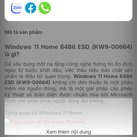
Mô tả sản phẩm
Windows 11 Home 64Bit ESD (KW9-00664)
là gì?
Để xây dựng một hạ tầng công nghệ thông tin ổn định
ngay từ bước khởi đầu, việc thấu hiểu bản chất sản
phẩm là điều tối quan trọng.
Windows 11 Home 64Bit
ESD (KW9-00664)
không chỉ đơn thuần là một phần
mềm mã nguồn đóng, mà là một giải pháp cấp phép
kỹ thuật số toàn diện được chuẩn hóa bởi Microsoft
dành cho phân khúc người dùng đại chúng.
Tổng quan về Windows 11 Home
Xem thêm nội dung
Windows 11 Home là phiên bản hệ điều hành phổ biến