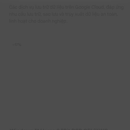
viễn
Các dịch vụ lưu trữ dữ liệu trên Google Cloud, đáp ứng
Windows 11 Home 64Bit ESD (KW9-00664) là giải
nhu cầu lưu trữ, sao lưu và truy xuất dữ liệu an toàn,
pháp bản quyền chính hãng giúp người dùng sử dụng
linh hoạt cho doanh nghiệp.
hệ điều hành ổn định và lâu dài mà không phát sinh chi
phí gia hạn định kỳ. Việc sở hữu giấy phép hợp pháp
cũng giúp giảm thiểu các rủi ro liên quan đến phần
mềm không rõ nguồn gốc, đồng thời đảm bảo quyền
−17%
tiếp cận đầy đủ các bản cập nhật từ Microsoft.
Triển khai dễ dàng, nhanh chóng và thuận tiện
Với hình thức cấp phép điện tử ESD, người dùng có thể
nhận khóa kích hoạt và triển khai hệ điều hành ngay
sau khi hoàn tất đăng ký. Không cần chờ vận chuyển
USB hoặc hộp sản phẩm vật lý, quá trình cài đặt được
rút ngắn đáng kể, đặc biệt phù hợp với nhu cầu triển
khai nhanh cho cá nhân, hộ gia đình và văn phòng nhỏ.
Nâng cao mức độ bảo mật cho dữ liệu và thiết bị
Windows 11 Home được tích hợp nhiều công nghệ bảo
mật hiện đại như Device Encryption, Windows Hello,
Secure Boot và Microsoft Defender. Các lớp bảo vệ