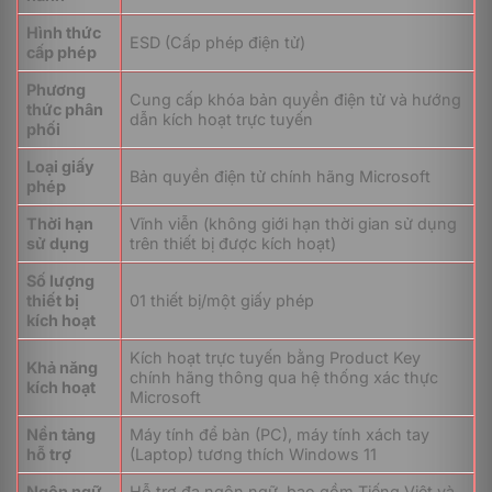
phép người dùng nhận Key bản quyền điện tử ngay lập
Hình thức
tức sau khi hoàn tất giao dịch. Giải pháp này mang lại
ESD (Cấp phép điện tử)
cấp phép
ba lợi thế vận hành vượt trội cho doanh nghiệp và cá
nhân: kích hoạt nhanh chóng, loại bỏ hoàn toàn rủi ro
Phương
Cung cấp khóa bản quyền điện tử và hướng
thất lạc, hỏng hóc thẻ vật lý và tiết kiệm tối đa thời
thức phân
dẫn kích hoạt trực tuyến
gian triển khai hạ tầng kỹ thuật.
phối
Loại giấy
Windows 11 Home 64Bit ESD (KW9-00664) hoạt
Bản quyền điện tử chính hãng Microsoft
phép
động như thế nào?
Thời hạn
Vĩnh viễn (không giới hạn thời gian sử dụng
sử dụng
trên thiết bị được kích hoạt)
Số lượng
thiết bị
01 thiết bị/một giấy phép
kích hoạt
Kích hoạt trực tuyến bằng Product Key
Khả năng
chính hãng thông qua hệ thống xác thực
kích hoạt
Microsoft
Nền tảng
Máy tính để bàn (PC), máy tính xách tay
hỗ trợ
(Laptop) tương thích Windows 11
Mã sản phẩm
KW9-00664
vận hành hoàn toàn dựa
Ngôn ngữ
Hỗ trợ đa ngôn ngữ, bao gồm Tiếng Việt và