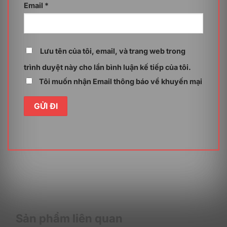
Email
*
Lợi ích khi sử dụng Windows 11 Home 64Bit
ESD (KW9-00664)
Việc trang bị mã bản quyền
KW9-00664
dưới hình
Lưu tên của tôi, email, và trang web trong
thức cấp phép điện tử (ESD) mang lại những lợi ích
thiết thực và dài hạn, giúp tối ưu hóa cả bài toán chi
trình duyệt này cho lần bình luận kế tiếp của tôi.
phí đầu tư lẫn hiệu suất vận hành hằng ngày cho người
Tôi muốn nhận Email thông báo về khuyến mại
dùng và các tổ chức quy mô nhỏ.
Sản phẩm liên quan
Tối ưu chi phí đầu tư với bản quyền chính hãng vĩnh