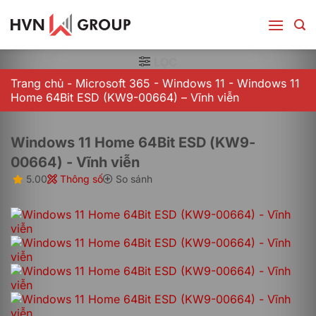
Bỏ
qua
nội
dung
LỌC
Trang chủ
-
Microsoft 365
-
Windows 11
-
Windows 11
Home 64Bit ESD (KW9-00664) – Vĩnh viễn
Windows 11 Home 64Bit ESD (KW9-
00664) - Vĩnh viễn
5.00
Thông số
So sánh