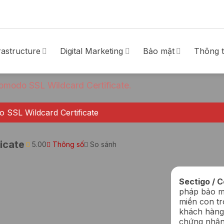
rastructure
Digital Marketing
Bảo mật
Thông t
Comodo SSL Wildcard Certificate.
 SSL Wildcard Certificate
icate
5.00
Thông số
So sánh
Sectigo / C
pháp bảo mậ
miền con tr
khách hàng 
chứng nhận 