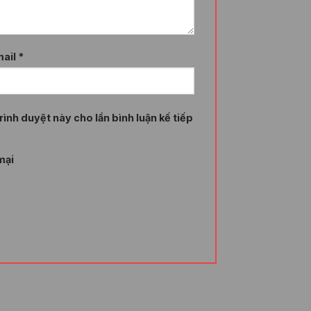
ard Certificate – 1 năm là xác thực
ng ký cần hoàn tất thủ tục xác thực qua
cấp phát trong 5 phút để bảo vệ domain
ail
*
 tải giữa máy chủ web và trình duyệt
hoá bảo mật. Trong đó, khoá công khai
iêng mới có thể mã hoá, đảm bảo không
rình duyệt này cho lần bình luận kế tiếp
 chứng chỉ, thiết lập kết nối an toàn,
mại
t. Điều này không chỉ bảo vệ dữ liệu
EO và gia tăng sự tin tưởng từ phía khách
 Certificate – 1 năm có