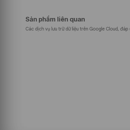
Các mối đe dọa từ môi trường trực tuyến phát triể
chứng chỉ như Sectigo / Comodo SSL Wildcard Cer
buộc với mọi doanh nghiệp. Chứng chỉ có thể bả
Sản phẩm liên quan
của nó để tiết kiệm chi phí, đơn giản hóa công 
trực tuyến của doanh nghiệp luôn an toàn trước c
Các dịch vụ lưu trữ dữ liệu trên Google Cloud, đáp 
Không chỉ bảo vệ không tin, sử dụng chứng chỉ 
Certificate – 1 năm còn là cách doanh nghiệp thể
bảo vệ khách hàng. Sự xuất hiện của giao thức
trên thanh địa chỉ tìm kiếm giúp khách hàng nhận
các website giả mạo để tránh các cuộc tấn công
Wildcard Certificate là giải pháp bảo mật thiết 
hệ thống subdomain phức tạp.
Lợi ích của giải pháp Sectigo
Certificate – 1 năm
Bảo vệ toàn diện domain chính và su