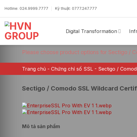
Bỏ
qua
Hotline: 024.9999.7777
Kỹ thuật: 0777.247.777
nội
dung
Digital Transformation
Inf
Please choose product options for Sectigo / 
Trang chủ
-
Chứng chỉ số SSL
-
Sectigo / Comodo
Sectigo / Comodo SSL Wildcard Certif
Mô tả sản phẩm