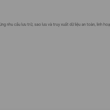
n ngày càng tinh vi khiến việc triển khai
tificate – 1 năm trở thành yêu cầu bắt
o vệ đồng thời domain và mọi subdomain
tác quản lý và đảm bảo toàn bộ hệ thống
ác rủi ro đánh cắp dữ liệu.
ứng nhu cầu lưu trữ, sao lưu và truy xuất dữ liệu an toàn, linh h
Sectigo / Comodo SSL Wildcard
 hiện sự trách nhiệm của mình trong việc
 HTTPS và biểu tượng ổ khoá bảo mật
 biết website an toàn và phân biệt với
 phishing. Do đó, Sectigo / Comodo SSL
yếu cho bất kỳ tổ chức nào đang vận hành
 / Comodo SSL Wildcard
bdomain