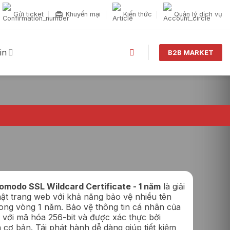
Gửi ticket
Khuyến mại
Kiến thức
Quản lý dịch vụ
in
B2B MARKET
omodo SSL Wildcard Certificate - 1 năm
là giải
t trang web với khả năng bảo vệ nhiều tên
ong vòng 1 năm. Bảo vệ thông tin cá nhân của
với mã hóa 256-bit và được xác thực bởi
cơ bản. Tái phát hành dễ dàng giúp tiết kiệm