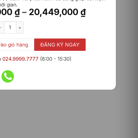
hời gian.
Khoảng
,000
₫
–
20,449,000
₫
giá:
ectigo / Comodo SSL Wildcard Certificate số lượng
từ
5,159,000 ₫
đến
ào giỏ hàng
ĐĂNG KÝ NGAY
20,449,000 
n
024.9999.7777
(8:00 - 15:30)