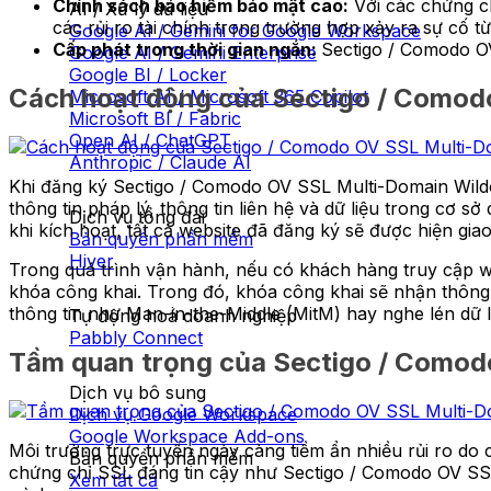
Chính sách bảo hiểm bảo mật cao:
Với các chứng ch
AI / Xử lý dữ liệu
các rủi ro tài chính trong trường hợp xảy ra sự cố t
Google AI / Gemini for Google Workspace
Cấp phát trong thời gian ngắn:
Sectigo / Comodo O
Google AI / Gemini Enterprise
Google BI / Locker
Cách hoạt động của Sectigo / Comodo
Microsoft AI / Microsoft 365 Copilot
Microsoft BI / Fabric
Open AI / ChatGPT
Anthropic / Claude AI
Khi đăng ký Sectigo / Comodo OV SSL Multi-Domain Wildc
thông tin pháp lý, thông tin liên hệ và dữ liệu trong cơ 
Dịch vụ tổng đài
khi kích hoạt, tất cả website đã đăng ký sẽ được hiện gi
Bản quyền phần mềm
Hiver
Trong quá trình vận hành, nếu có khách hàng truy cập we
khóa công khai. Trong đó, khóa công khai sẽ nhận thông
thông tin như Man-in-the-Middle (MitM) hay nghe lén dữ 
Tự động hoá doanh nghiệp
Pabbly Connect
Tầm quan trọng của Sectigo / Comod
Dịch vụ bô sung
Dịch vụ Google Workspace
Google Workspace Add-ons
Môi trường trực tuyến ngày càng tiềm ẩn nhiều rủi ro do c
Bản quyền phần mềm
chứng chỉ SSL đáng tin cậy như Sectigo / Comodo OV SSL
Xem tất cả