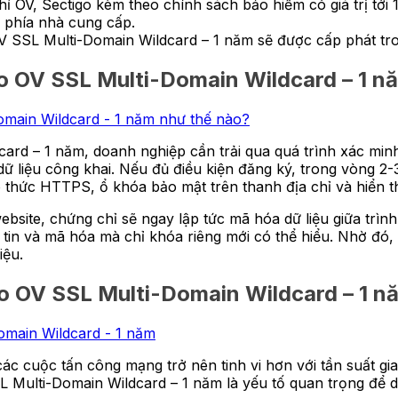
ỉ OV, Sectigo kèm theo chính sách bảo hiểm có giá trị tớ
ừ phía nhà cung cấp.
V SSL Multi-Domain Wildcard – 1 năm sẽ được cấp phát tr
 OV SSL Multi-Domain Wildcard – 1 n
ard – 1 năm, doanh nghiệp cần trải qua quá trình xác min
sở dữ liệu công khai. Nếu đủ điều kiện đăng ký, trong vòng 
ao thức HTTPS, ổ khóa bảo mật trên thanh địa chỉ và hiển t
bsite, chứng chỉ sẽ ngay lập tức mã hóa dữ liệu giữa trìn
 tin và mã hóa mà chỉ khóa riêng mới có thể hiểu. Nhờ đó
liệu.
o OV SSL Multi-Domain Wildcard – 1 n
ác cuộc tấn công mạng trở nên tinh vi hơn với tần suất gia
 Multi-Domain Wildcard – 1 năm là yếu tố quan trọng để d