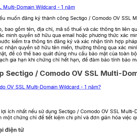
nếu muốn đăng ký thành công Sectigo / Comodo OV SSL Mu
, bao gồm tên, địa chỉ, mã số thuế và các thông tin liên
xác minh quyền sở hữu qua email hoặc phương thức xác mi
bước kiểm tra thông tin đăng ký và xác nhận tính hợp phá
c nhận quyền sở hữu tên miền, thường thông qua xác minh
ật, để có thể bao quát đúng nhu cầu bảo mật của toàn bộ
ch gia hạn khi chứng chỉ hết hạn, để đảm bảo tính bảo mật
p Sectigo / Comodo OV SSL Multi-Dom
lợi ích nhất nếu sử dụng Sectigo / Comodo OV SSL Multi-
 một chứng chỉ để tiết kiệm chi phí và đơn giản hóa việc q
i điện tử