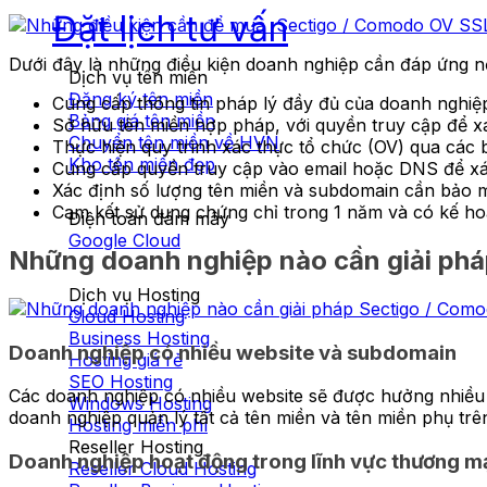
Đặt lịch tư vấn
Dưới đây là những điều kiện doanh nghiệp cần đáp ứng 
Dịch vụ tên miền
Đăng ký tên miền
Cung cấp thông tin pháp lý đầy đủ của doanh nghiệp
Bảng giá tên miền
Sở hữu tên miền hợp pháp, với quyền truy cập để 
Chuyển tên miền về HVN
Thực hiện quy trình xác thực tổ chức (OV) qua các 
Kho tên miền đẹp
Cung cấp quyền truy cập vào email hoặc DNS để xá
Xác định số lượng tên miền và subdomain cần bảo m
Cam kết sử dụng chứng chỉ trong 1 năm và có kế hoạ
Điện toán đám mây
Google Cloud
Những doanh nghiệp nào cần giải phá
Dịch vụ Hosting
Cloud Hosting
Business Hosting
Doanh nghiệp có nhiều website và subdomain
Hosting giá rẻ
SEO Hosting
Các doanh nghiệp có nhiều website sẽ được hưởng nhiều 
Windows Hosting
doanh nghiệp quản lý tất cả tên miền và tên miền phụ trên
Hosting miễn phí
Reseller Hosting
Doanh nghiệp hoạt động trong lĩnh vực thương mạ
Reseller Cloud Hosting