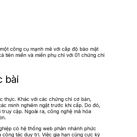
ỏi một công cụ mạnh mẽ với cấp độ bảo mật
cả tiên miền và miền phụ chỉ với 01 chứng chỉ
c bài
c thực. Khác với các chứng chỉ cơ bản,
xác minh nghiêm ngặt trước khi cấp. Do đó,
i truy cập. Ngoài ra, công nghệ mã hóa
in.
nghiệp có hệ thống web phân nhánh phức
 công tác duy trì. Việc gia hạn cũng cực kỳ