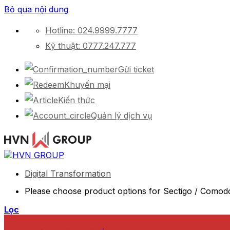
Bỏ qua nội dung
Hotline: 024.9999.7777
Kỹ thuật: 0777.247.777
Gửi ticket
Khuyến mại
Kiến thức
Quản lý dịch vụ
Digital Transformation
Please choose product options for Sectigo / Comod
Lọc