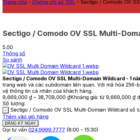
Trang chủ
-
Chứng chỉ số SSL
-
Sectigo / Comodo OV SS
Sectigo / Comodo OV SSL Multi-Doma
5.00
Thông số
So sánh
Sectigo / Comodo OV SSL Multi-Domain Wildcard - 1 n
trang web và các subdomain liên quan. Với mã hóa 256-bit
vệ thông tin cá nhân của khách hàng.
9,669,000
₫
–
38,709,000
₫
Khoảng giá: từ 9,669,000 ₫ 
Số lượng:
Sectigo / Comodo OV SSL Multi-Domain Wildcard số l
Thêm vào giỏ hàng
ĐĂNG KÝ NGAY
Gọi tư vấn
024.9999.7777
(8:00 - 15:30)