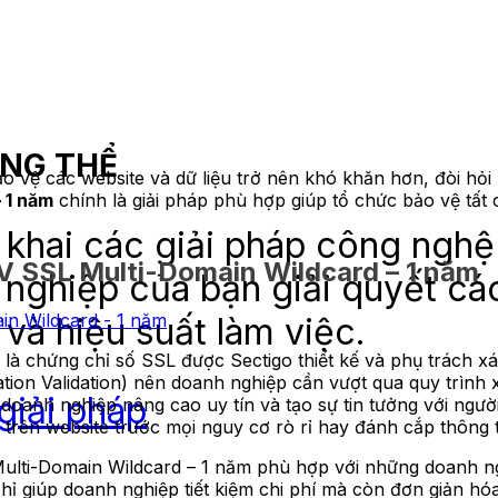
ỔNG THỂ
ảo vệ các website và dữ liệu trở nên khó khăn hơn, đòi h
 1 năm
chính là giải pháp phù hợp giúp tổ chức bảo vệ tất 
khai các giải pháp công nghệ
V SSL Multi-Domain Wildcard – 1 năm
 nghiệp của bạn giải quyết cá
 và hiệu suất làm việc.
à chứng chỉ số SSL được Sectigo thiết kế và phụ trách xá
tion Validation) nên doanh nghiệp cần vượt qua quy trình 
giải pháp
oanh nghiệp nâng cao uy tín và tạo sự tin tưởng với ngườ
i trên website trước mọi nguy cơ rò rỉ hay đánh cắp thông t
Multi-Domain Wildcard – 1 năm phù hợp với những doanh 
chỉ giúp doanh nghiệp tiết kiệm chi phí mà còn đơn giản hóa