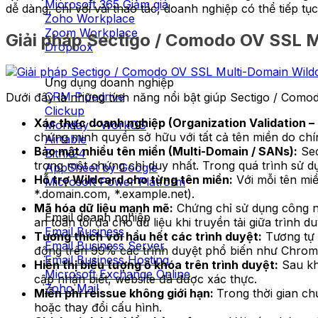
Microsoft 365
dễ dàng, chỉ với vài thao tác, doanh nghiệp có thể tiếp t
Zoho Workplace
Zoom Workplace
Giải pháp Sectigo / Comodo OV SSL M
Dropbox
Ứng dụng doanh nghiệp
CRM Pipedrive
Dưới đây là những tính năng nổi bật giúp Sectigo / Com
Clickup
Xác thực doanh nghiệp (Organization Validation –
Monday - WorkOS
chứng minh quyền sở hữu với tất cả tên miền do chín
Airtable
Bảo mật nhiều tên miền (Multi-Domain / SANs):
Sec
Bitrix24
trong một chứng chỉ duy nhất. Trong quá trình sử d
AppSheet by Google
Hỗ trợ Wildcard cho từng tên miền:
Với mỗi tên miề
Microsoft Power Platform
*.domain.com, *.example.net).
Mã hóa dữ liệu mạnh mẽ:
Chứng chỉ sử dụng công n
Email doanh nghiệp
an toàn tối đa cho dữ liệu khi truyền tải giữa trình 
Email Business
Tương thích với hầu hết các trình duyệt:
Tương tự 
Email Business Server
động trên 99% các trình duyệt phổ biến như Chrome
Email Business Hosting
Hiển thị biểu tượng ổ khóa trên trình duyệt:
Sau khi
Microsoft Exchange Online
cập nhận biết, website đã được xác thực.
Zoho Mail
Miễn phí reissue không giới hạn:
Trong thời gian ch
hoặc thay đổi cấu hình.