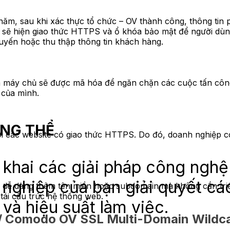
ăm, sau khi xác thực tổ chức – OV thành công, thông tin p
te sẽ hiện giao thức HTTPS và ổ khóa bảo mật để người dù
 tuyến hoặc thu thập thông tin khách hàng.
g và máy chủ sẽ được mã hóa để ngăn chặn các cuộc tấn c
 của mình.
ỔNG THỂ
ới các website có giao thức HTTPS. Do đó, doanh nghiệp có
khai các giải pháp công nghệ
 nghiệp của bạn giải quyết cá
dễ dàng thêm tên miền hoặc subdomain mà không cần triển
tái cấu trúc hệ thống web.
 và hiệu suất làm việc.
 / Comodo OV SSL Multi-Domain Wildca