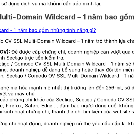
ục sử dụng dịch vụ mà không cần xác minh lại.
ulti-Domain Wildcard – 1 năm bao gồm
odo OV SSL Multi-Domain Wildcard – 1 năm trở thành lựa c
 OV):
Để được cấp chứng chỉ, doanh nghiệp cần vượt qua q
h Sectigo trực tiếp kiểm tra.
tigo / Comodo OV SSL Multi-Domain Wildcard – 1 năm sẽ 
ụng, doanh nghiệp dễ dàng bổ sung hoặc thay đổi tên miền
n, Sectigo / Comodo OV SSL Multi-Domain Wildcard – 1 năm
ghệ mã hóa mạnh mẽ nhất thị trường lên đến 256-bit, sử
duyệt và máy chủ.
các chứng chỉ khác của Sectigo, Sectigo / Comodo OV SSL
, Firefox, Safari, Edge…, đảm bảo người dùng cuối không 
 kích hoạt chứng chỉ, thanh địa chỉ tìm kiếm của website s
ứng chỉ hoạt động, doanh nghiệp có thể yêu cầu cấp lại k