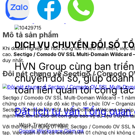
Mô tả sản phẩm
DỊCH VỤ CHUYỂN ĐỔI SỐ T
Khi doanh nghiệp sở hữu cùng lúc nhiều tên miền, việc b
cao.
Sectigo / Comodo OV SSL Multi-Domain Wildcard –
duy nhất.
HVN Group cùng bạn triển 
Đôi nét chung về Sectigo / Comodo O
chuyển đổi số, giúp doanh
toán liên quan tới cộng tác
Sectigo / Comodo OV SSL Multi-Domain Wildcard – 1 năm l
chứng chỉ này có cấp độ xác thực tổ chức (OV – Organiza
Đặt lịch tư vấn
Tổng quan 
Sectigo / Comodo OV SSL Multi-Domain Wildcard sẽ giúp d
mạnh mẽ lên tới 256-bit còn giúp bảo vệ dữ liệu truyền tả
Work Transformation
Với thời hạn sử dụng 01 năm, Sectigo / Comodo OV SSL 
Google Workspace
tạp. Việc quản lý tất cả website trên 01 chứng chỉ không 