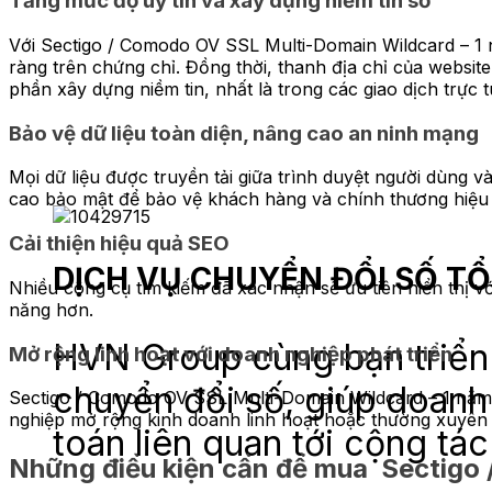
Tăng mức độ uy tín và xây dựng niềm tin số
Với Sectigo / Comodo OV SSL Multi-Domain Wildcard – 1 n
ràng trên chứng chỉ. Đồng thời, thanh địa chỉ của websi
phần xây dựng niềm tin, nhất là trong các giao dịch trực
Bảo vệ dữ liệu toàn diện, nâng cao an ninh mạng
Mọi dữ liệu được truyền tải giữa trình duyệt người dùn
cao bảo mật để bảo vệ khách hàng và chính thương hiệu
Cải thiện hiệu quả SEO
DỊCH VỤ CHUYỂN ĐỔI SỐ T
Nhiều công cụ tìm kiếm đã xác nhận sẽ ưu tiên hiển thị v
năng hơn.
HVN Group cùng bạn triển 
Mở rộng linh hoạt với doanh nghiệp phát triển
chuyển đổi số, giúp doanh
Sectigo / Comodo OV SSL Multi-Domain Wildcard – 1 năm 
nghiệp mở rộng kinh doanh linh hoạt hoặc thường xuyên 
toán liên quan tới cộng tác
Những điều kiện cần để mua Sectigo