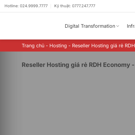
Bỏ
Hotline: 024.9999.7777
Kỹ thuật: 0777.247.777
qua
nội
dung
Digital Transformation
Inf
Trang chủ
-
Hosting
-
Reseller Hosting giá rẻ R
Reseller Hosting giá rẻ RDH Economy -