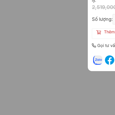
lý.
2,519,00
R
Số lượng:
Thêm 
Gọi tư v