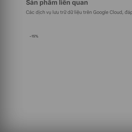
Sản phẩm liên quan
Phát hiện mã độc
Các dịch vụ lưu trữ dữ liệu trên Google Cloud, đáp
Gói Reseller Hosting giá rẻ RDH Economy – 1 năm
mã độc để kịp thời phát hiện và cảnh báo người
phục nhanh chóng và giảm thiểu rủi ro.
−15%
Tăng tốc độ trang web với LiteSpeed
Dịch vụ Reseller Hosting giá rẻ RDH Economy – 
Web Cache hỗ trợ tăng tốc độ tải trang của websi
nghiệm tốt tại trang web của người dùng.
Miễn phí chứng chỉ SSL
Chứng chỉ SSL là chứng chỉ dùng để xác thực webs
trang web để đảm bảo các bên thứ ba không thể 
Với tài khoản hosting được tạo bởi Reseller Hos
dùng sẽ được miễn phí chứng chỉ SSL để bảo vệ 
Sao lưu tự động
Người dùng có thể cài đặt thời điểm hệ thống tự