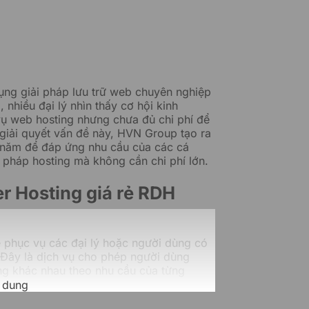
dụng giải pháp lưu trữ web chuyên nghiệp
 nhiều đại lý nhìn thấy cơ hội kinh
ụ web hosting nhưng chưa đủ chi phí để
 giải quyết vấn đề này, HVN Group tạo ra
1 năm để đáp ứng nhu cầu của các cá
 pháp hosting mà không cần chi phí lớn.
er Hosting giá rẻ RDH
để phục vụ các đại lý hoặc người dùng có
. Đây là dịch vụ cho phép người dùng
ing khác nhau theo nhu cầu của từng
 dung