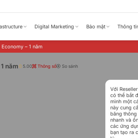
rastructure
Digital Marketing
Bảo mật
Thông ti
DH Economy – 1 năm
 1 năm
5.00
Thông số
So sánh
Với Reselle
có thể bắt 
mình một cá
này cung cấ
băng thông 
nhanh và ổn
các ứng dụ
bạn tạo ra 