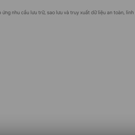
 ứng nhu cầu lưu trữ, sao lưu và truy xuất dữ liệu an toàn, li
 được trang bị tính năng tự động quét
 dùng nhằm đưa ra những biện pháp khắc
 Web Cache
1 năm ứng dụng công nghệ LiteSpeed
te, đảm bảo người truy cập có trải
ite là an toàn và mã hóa các dữ liệu tại
đánh cắp những thông tin quan trọng.
ting giá rẻ RDH Economy – 1 năm, người
website.
 động sao lưu để đảm bảo nguồn dữ liệu