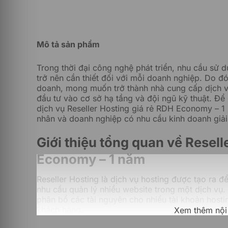
Mô tả sản phẩm
Trong thời đại công nghệ phát triển, nhu cầu sử 
trở nên cần thiết đối với mỗi doanh nghiệp. Do đó,
doanh, mong muốn trở thành nhà cung cấp dịch v
đầu tư vào cơ sở hạ tầng và đội ngũ kỹ thuật. Để
dịch vụ Reseller Hosting giá rẻ RDH Economy – 
nhân và doanh nghiệp có nhu cầu kinh doanh giải
Giới thiệu tổng quan về Resell
Economy – 1 năm
Reseller Hosting là dịch vụ hosting được tạo ra 
nhu cầu quản lý nhiều website trong một dịch vụ
phân bổ các tài nguyên cho nhiều tài khoản host
khách hàng.
Xem thêm nội