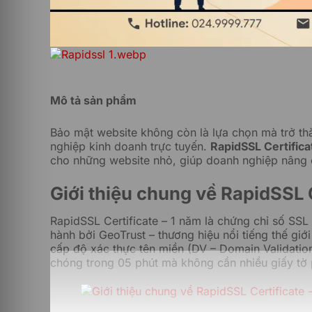
Mô tả sản phẩm
Bảo mật website không còn là lựa chọn mà trở th
nghiệp kinh doanh trực tuyến.
RapidSSL Certifica
cho những website nhỏ, giúp doanh nghiệp nâng ca
Giới thiệu chung về RapidSSL C
RapidSSL Certificate – 1 năm là chứng chỉ số SS
hành bởi GeoTrust – thương hiệu nổi tiếng thế giớ
cấp độ xác thực tên miền (DV – Domain Validation
chóng trong 05 phút mà không cần nhiều giấy tờ