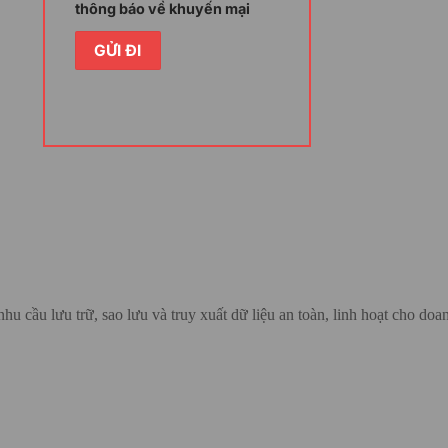
thông báo về khuyến mại
website, chứng chỉ sẽ sử dụng giao thức
 web và trình duyệt người dùng. Nếu có
a chứng chỉ SSL để xác minh chữ ký số.
n để mã hóa và khóa riêng tư sẽ giải mã
n hay chỉnh sửa.
hu cầu lưu trữ, sao lưu và truy xuất dữ liệu an toàn, linh hoạt cho doa
 thực DV, nghĩa là doanh nghiệp sẽ
c DNS. Sau khi xác thực thành công,
ể doanh nghiệp nhanh chóng triển khai
ite của doanh nghiệp sẽ hiển thị con dấu
ới giao thức HTTPS để báo hiệu trang web