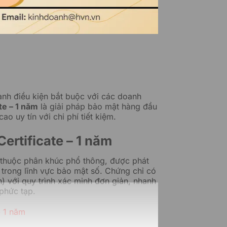
ành điều kiện bắt buộc với các doanh
te – 1 năm
là giải pháp bảo mật hàng đầu
o uy tín với chi phí tiết kiệm.
ertificate – 1 năm
L thuộc phân khúc phổ thông, được phát
i trong lĩnh vực bảo mật số. Chứng chỉ có
) với quy trình xác minh đơn giản, nhanh
 phức tạp.