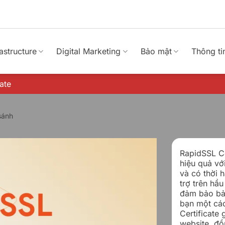
rastructure
Digital Marketing
Bảo mật
Thông ti
ate
sánh
RapidSSL Ce
hiệu quả vớ
và có thời 
trợ trên hầu
đảm bảo bảo
bạn một các
Certificate 
website, đồn