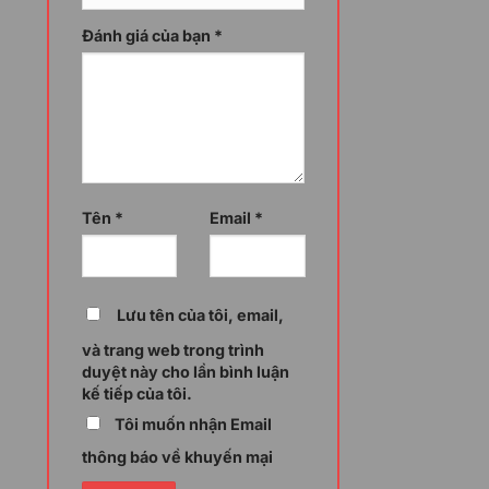
p người dùng có thể chạy một ứng dụng
 thể, người dùng có thể chạy các ứng
Đánh giá của bạn
*
wer Pages. Đồng thời người dùng không
ng hợp các ứng dụng đó được chia sẻ với
nnually còn cung cấp cho người dùng khả
ataverse với không gian bộ nhớ dung
ơ sở dữ liệu lên đến 50MB, giúp người
Tên
*
Email
*
Lưu tên của tôi, email,
 khả năng có thể mua và phân bổ giấy
ản trị Microsoft Power Platform admin
và trang web trong trình
tự động gán cho người dùng khi họ truy
duyệt này cho lần bình luận
kế tiếp của tôi.
Tôi muốn nhận Email
thông báo về khuyến mại
 trữ và quản lý dữ liệu một cách an toàn,