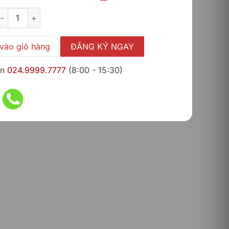
gốc
hiện
ower Apps per app plan - Annually số lượng
là:
tại
3,069,000 ₫.
là:
2,790,000 ₫.
vào giỏ hàng
ĐĂNG KÝ NGAY
ấn
024.9999.7777
(8:00 - 15:30)