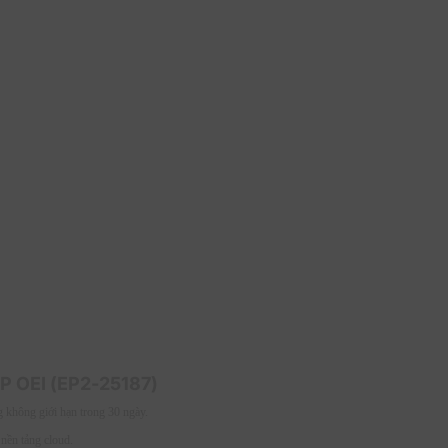
 cổng thông tin trong một môi trường cụ
del-driven apps và Power Pages,
 cho phép người dùng có thể triển khai
y, người dùng có thể quản lý một cách
 mua và phân bổ giấy phép dễ dàng trong
 gán giấy phép tự động, giúp tăng cường
soft Power Apps per app plan – Annually
u nguồn dữ liệu hơn, bao gồm cả những
g cường sự quản lý dữ liệu và giúp tối
P OEI (EP2-25187)
g không giới hạn trong 30 ngày.
 nền tảng cloud.