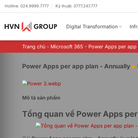
Bỏ
Hotline: 024.9999.7777
Kỹ thuật: 0777.247.777
qua
nội
dung
Digital Transformation
Inf
Trang chủ
-
Microsoft 365
-
Power Apps per app 
Power Apps per app plan - Annually
Mô tả sản phẩm
Tổng quan về Power Apps per 