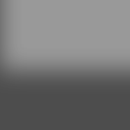
Power Apps per app plan – Annually mang lại nhiề
hóa quy trình làm việc và tiết kiệm chi phí trong
triển và sử dụng ứng dụng kinh doanh tùy chỉnh. 
Apps per app plan – Annually: