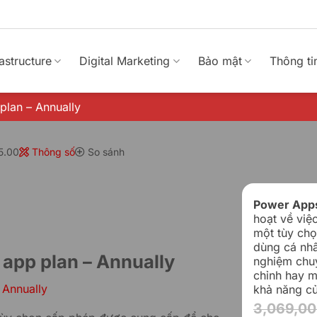
rastructure
Digital Marketing
Bảo mật
Thông ti
plan – Annually
5.00
Thông số
So sánh
Power Apps
hoạt về việ
một tùy chọ
dùng cá nhâ
app plan – Annually
nghiệm chuy
chỉnh hay m
khả năng c
3,069,0