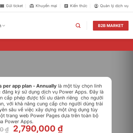
Gửi ticket
Khuyến mại
Kiến thức
Quản lý dịch vụ
n
B2B MARKET
 per app plan - Annually
là một tùy chọn linh
c đăng ký sử dụng dịch vụ Power Apps. Đây là
n cấp phép được tối ưu dành riêng cho người
n, với khả năng cung cấp cho người dùng trải
ên sâu về việc xây dựng một ứng dụng tùy
ột trang web Power Pages dựa trên toàn bộ
ủa Power Apps.
Giá
Giá
2,790,000
₫
00
₫