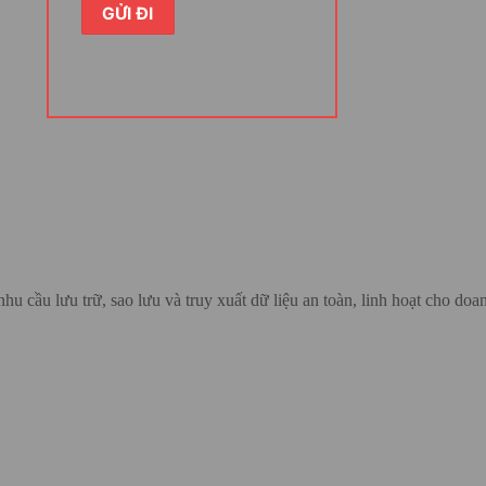
p người dùng kết nối với các nguồn dữ
Với việc hỗ trợ AI Builder với 500
 hóa quy trình kinh doanh một cách hiệu
rộng linh hoạt cùng nhiều môi trường
er Apps per app plan – Annually, giúp
ụng của mình một cách linh hoạt hơn. Bên
a các giấy phép Microsoft Power Apps
hu cầu lưu trữ, sao lưu và truy xuất dữ liệu an toàn, linh hoạt cho doa
cũng được tối ưu để giúp người dùng có
ùng có thể tận hưởng những lợi ích mà
i mức giá thấp nhất thị trường khi đăng
 plan – Annually là gì?