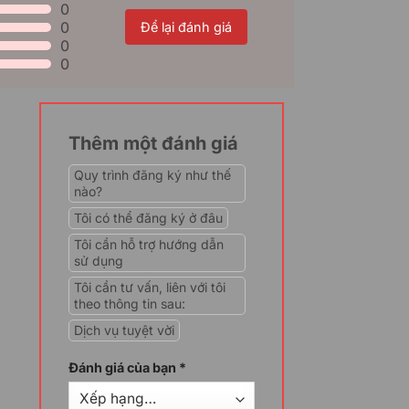
0
0
Để lại đánh giá
0
0
Thêm một đánh giá
Quy trình đăng ký như thế
nào?
h cho các tổ chức, doanh nghiệp, cung
Tôi có thể đăng ký ở đâu
h linh hoạt, cho phép người dùng có
Tôi cần hỗ trợ hướng dẫn
 một môi trường cụ thể. Đồng thời còn
sử dụng
 của Power Apps mà không cần phải mua
Tôi cần tư vấn, liên với tôi
theo thông tin sau:
 vụ Microsoft Power Apps per app plan –
Dịch vụ tuyệt vời
Đánh giá của bạn
*