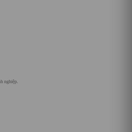
nh nghiệp.
−9%