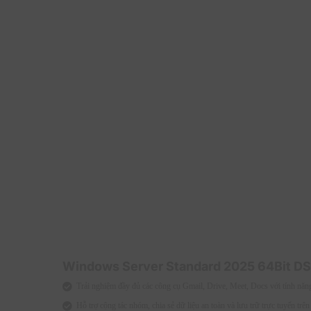
Xây dựng và chạy ứng dụng linh hoạt
Bằng cách cho phép chạy một ứng dụng hoặc một
thể và hỗ trợ xây dựng các ứng dụng canvas, mo
Microsoft Power Apps per app plan – Annually sẽ
ứng dụng tùy chỉnh một cách linh hoạt.
Quản lý dễ dàng
Với Microsoft Power Apps per app plan – Annuall
hiệu quả thông qua việc hỗ trợ cho quản trị viên
Microsoft Power Platform admin center, cho phép
sự quản lý cho người dùng.
Kết nối dữ liệu mạnh mẽ
Với việc hỗ trợ AI Builder với 500 credits, Micro
sẽ giúp người dùng có thể kết nối được với nhiề
nguồn dữ liệu bên ngoài. Từ đó có thể giúp họ tăn
Windows Server Standard 2025 64Bit DS
ưu hóa quy trình kinh doanh một cách tối đa.
Trải nghiệm đầy đủ các công cụ Gmail, Drive, Meet, Docs với tính năn
Mở rộng linh hoạt
Hỗ trợ cộng tác nhóm, chia sẻ dữ liệu an toàn và lưu trữ trực tuyến trên