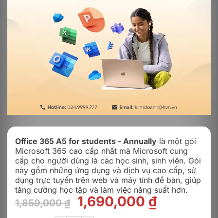
Office 365 A5 for students - Annually
là một gói
Microsoft 365 cao cấp nhất mà Microsoft cung
cấp cho người dùng là các học sinh, sinh viên. Gói
này gồm những ứng dụng và dịch vụ cao cấp, sử
dụng trực tuyến trên web và máy tính để bàn, giúp
tăng cường học tập và làm việc năng suất hơn.
Giá
Giá
1,690,000
₫
1,859,000
₫
gốc
hiện