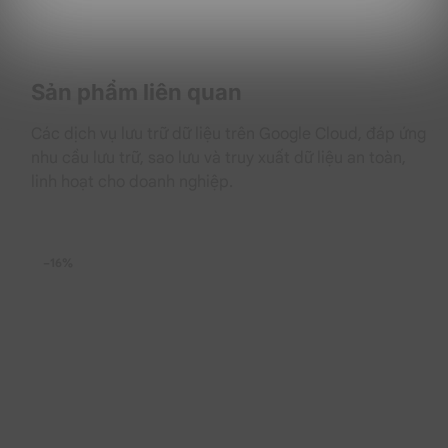
những lợi ích gì nổi bật?
Phía dưới đây là những câu trả lời cho câu hỏi “
Office
365 A5 for students (Annually) có những lợi ích gì nổi
bật cho người dùng?
”:
Sản phẩm liên quan
Sở hữu và sử dụng các ứng dụng Microsoft 365 cao
Các dịch vụ lưu trữ dữ liệu trên Google Cloud, đáp ứng
cấp
nhu cầu lưu trữ, sao lưu và truy xuất dữ liệu an toàn,
linh hoạt cho doanh nghiệp.
−16%
Những ứng dụng cao cấp được cung cấp trong gói
dịch vụ Office 365 A5 for students này để cung cấp