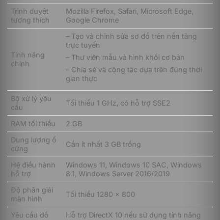
Trình duyệt
Mozilla Firefox, Safari, Microsoft Edge,
tương thích
Google Chrome
– Tạo và chỉnh sửa sơ đồ trên nền tảng
trực tuyến
Tính năng
– Thư viện mẫu và hình khối cơ bản
chính
– Chia sẻ và cộng tác dựa trên đúng thời
gian thực
So với gói Monthly, Microsoft Visio Plan 1 – Yearly yêu
Bộ xử lý yêu
Tối thiểu 1 GHz, có hỗ trợ SSE2
cầu doanh nghiệp thanh toán 01 năm phí sử dụng ngay
cầu
từ ban đầu, phù hợp với những doanh nghiệp có nhu
RAM tối thiểu
2 GB
cầu cao trong việc tạo sơ đồ, quy trình,… cần giải
pháp ổn định và tiết kiệm chi phí vì gói Yearly có giá
Dung lượng ổ
thấp hơn lên tới 17% so với gói Monthly. Ngoài ra, việc
Cần ít nhất 3 GB trống
cứng
thanh toán một lần cũng giúp doanh nghiệp giảm bớt
công việc kế toán, không phải theo dõi hay lo lắng về
Hệ điều hành
Windows 11, Windows 10 SAC, Windows
việc gia hạn hàng tháng.
hỗ trợ
8.1, Windows Server 2016/2019
Độ phân giải
Microsoft Visio Plan 1 – Yearly có những tính
Tối thiểu 1280 x 800
màn hình
năng hữu ích nào?
Yêu cầu đồ
Hỗ trợ DirectX 10 nếu sử dụng tính năng