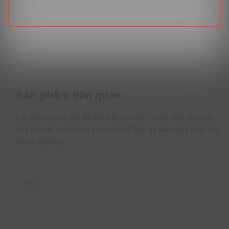
hệ và các bản cập nhật mới nhất của tài khoản khách
hàng.
Khuyến nghị nội dung thông minh:
Tự động đề xuất
các tài liệu bán hàng, brochure hoặc báo cáo liên quan
từ
SharePoint
để chia sẻ với khách hàng ngay trong
quá trình tương tác, tăng tỷ lệ thuyết phục.
Năng lực AI Agent và khả năng dự báo
Sản phẩm liên quan
Các dịch vụ lưu trữ dữ liệu trên Google Cloud, đáp ứng nhu
cầu lưu trữ, sao lưu và truy xuất dữ liệu an toàn, linh hoạt cho
doanh nghiệp.
−1%
Sức mạnh của Copilot tiếp tục được nâng tầm với các khả
năng AI thế hệ mới, chuyển từ hỗ trợ thụ động sang chủ