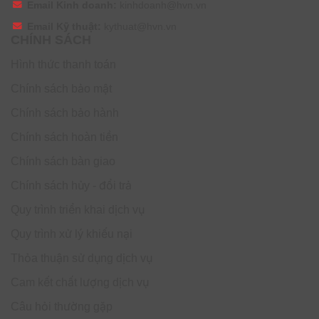
Email Kinh doanh:
kinhdoanh@hvn.vn
với gói tháng, đồng thời đơn giản hóa công tác quản lý
hợp đồng và hóa đơn định kỳ.
Email Kỹ thuật:
kythuat@hvn.vn
CHÍNH SÁCH
Tổ chức yêu cầu cao về tiêu chuẩn bảo mật
Hình thức thanh toán
Đặc biệt phù hợp với các lĩnh vực như Tài chính, Công
nghệ hoặc Sản xuất, nơi dữ liệu khách hàng và thông tin
Chính sách bảo mật
kinh doanh cần được bảo vệ nghiêm ngặt. Copilot vận
Chính sách bảo hành
hành trong môi trường bảo mật cấp doanh nghiệp của
Microsoft, đáp ứng các tiêu chuẩn Compliance và kiểm
Chính sách hoàn tiền
soát truy cập dữ liệu chặt chẽ.
Chính sách bàn giao
Tại sao nên đăng ký Microsoft Copilot for
Chính sách hủy - đổi trả
Sales – Annually tại HVN Group?
Quy trình triển khai dịch vụ
Quy trình xử lý khiếu nại
Thỏa thuận sử dụng dịch vụ
Cam kết chất lượng dịch vụ
Câu hỏi thường gặp