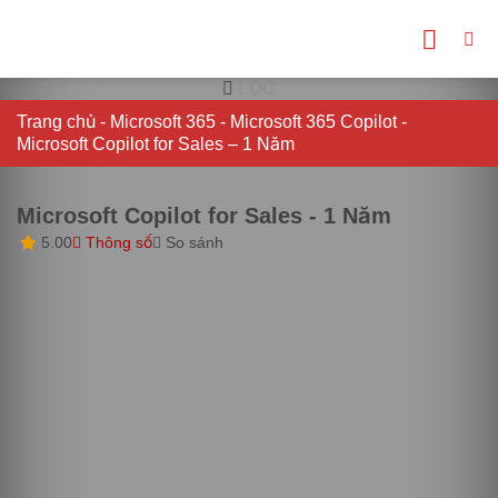
Bỏ
qua
nội
dung
LỌC
Trang chủ
-
Microsoft 365
-
Microsoft 365 Copilot
-
Microsoft Copilot for Sales – 1 Năm
Microsoft Copilot for Sales - 1 Năm
5.00
Thông số
So sánh