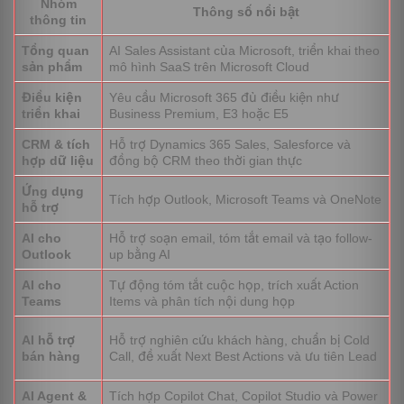
Nhóm
Thông số nổi bật
(LLMs) tiên tiến nhất hiện nay. Cơ chế này không chỉ giúp
thông tin
tự động hóa việc nhập liệu mà còn có khả năng dự báo
Tổng quan
AI Sales Assistant của Microsoft, triển khai theo
các bước tiếp theo trong hành trình bán hàng, giúp chuẩn
sản phẩm
mô hình SaaS trên Microsoft Cloud
hóa dữ liệu đầu vào cho CRM và đảm bảo tính nhất quán
của thông tin trong toàn bộ tổ chức kinh doanh.
Điều kiện
Yêu cầu Microsoft 365 đủ điều kiện như
triển khai
Business Premium, E3 hoặc E5
Microsoft Copilot for Sales có những tính
CRM & tích
Hỗ trợ Dynamics 365 Sales, Salesforce và
năng gì nổi bật?
hợp dữ liệu
đồng bộ CRM theo thời gian thực
Microsoft Copilot for Sales đóng vai trò là một “trợ lý AI đa
Ứng dụng
năng”, trực tiếp tham gia vào luồng công việc để xóa bỏ
Tích hợp Outlook, Microsoft Teams và OneNote
hỗ trợ
rào cản giữa các ứng dụng văn phòng và hệ thống quản trị
dữ liệu. Dưới đây là các nhóm tính năng cốt lõi làm nên
AI cho
Hỗ trợ soạn email, tóm tắt email và tạo follow-
sức mạnh của giải pháp này:
Outlook
up bằng AI
AI cho
Tự động tóm tắt cuộc họp, trích xuất Action
Tối ưu hóa tương tác và truyền thông (Cá nhân hóa
Teams
Items và phân tích nội dung họp
trên Outlook)
AI hỗ trợ
Hỗ trợ nghiên cứu khách hàng, chuẩn bị Cold
bán hàng
Call, đề xuất Next Best Actions và ưu tiên Lead
AI Agent &
Tích hợp Copilot Chat, Copilot Studio và Power