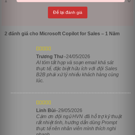
1
0
ngay lập tức mà không cần chuyển đổi ứng dụng, đảm
bảo dữ liệu khách hàng luôn được cập nhật theo thời
Để lại đánh giá
gian thực.
Quản trị hội thoại và cộng đồng kinh doanh (Tối ưu
trên Teams)
2 đánh giá cho
Microsoft Copilot for Sales – 1 Năm
Được xếp
Trương Thư
–
24/05/2026
hạng
5
5 sao
AI tóm tắt họp và soạn email khá sát
thực tế, đặc biệt hữu ích với đội Sales
B2B phải xử lý nhiều khách hàng cùng
lúc.
Được xếp
Linh Bùi
–
29/05/2026
Copilot biến mỗi cuộc họp trực tuyến thành một nguồn tài
hạng
5
5 sao
Cảm ơn đội ngũ HVN đã hỗ trợ kỹ thuật
nguyên chiến lược thông qua các tính năng:
rất nhiệt tình, hướng dẫn dùng Prompt
thực tế nên nhân viên mình thích nghi
Ghi tóm tắt cuộc họp thông minh (Meeting Recaps):
nhanh.