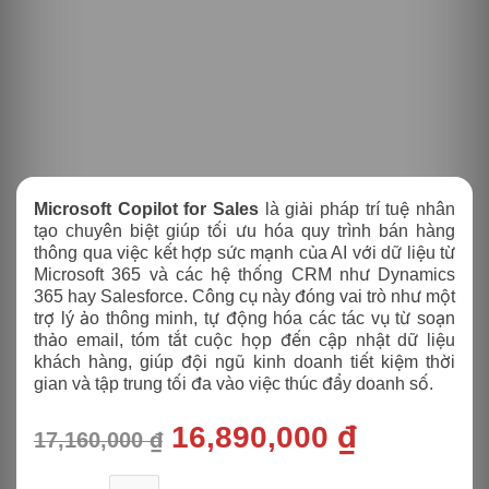
Microsoft Copilot for Sales
là giải pháp trí tuệ nhân
tạo chuyên biệt giúp tối ưu hóa quy trình bán hàng
thông qua việc kết hợp sức mạnh của AI với dữ liệu từ
Microsoft 365 và các hệ thống CRM như Dynamics
365 hay Salesforce. Công cụ này đóng vai trò như một
trợ lý ảo thông minh, tự động hóa các tác vụ từ soạn
thảo email, tóm tắt cuộc họp đến cập nhật dữ liệu
khách hàng, giúp đội ngũ kinh doanh tiết kiệm thời
gian và tập trung tối đa vào việc thúc đẩy doanh số.
Giá
Giá
16,890,000
₫
17,160,000
₫
gốc
hiện