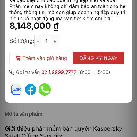
kế đặc biệt cho các doanh nghiệp nhỏ và vừa.
Phần mềm này không chỉ đảm bảo an toàn cho hệ
thống thông tin, mà còn giúp doanh nghiệp duy trì
hiệu quả hoạt động mà vẫn tiết kiệm chi phí.
8,148,000
₫
Kaspersky Small Office Security 1 Server - 10PC 
Số lượng:
Thêm vào giỏ hàng
ĐĂNG KÝ NGAY
Gọi tư vấn
024.9999.7777
(8:00 - 15:30)
Mô tả sản phẩm
Giới thiệu phần mềm bản quyền Kaspersky
Small Office Security