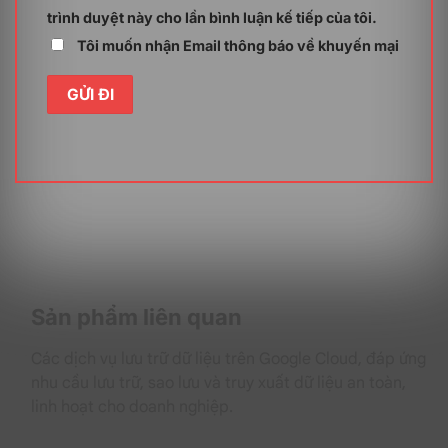
trình duyệt này cho lần bình luận kế tiếp của tôi.
Sao lưu và khôi phục dữ liệu
Tôi muốn nhận Email thông báo về khuyến mại
Kaspersky Small Office Security tự động sao lưu dữ
liệu theo lịch trình mà người dùng thiết lập, đảm bảo
rằng không có dữ liệu nào bị bỏ sót.
Trong trường hợp
xảy ra sự cố, người dùng có thể khôi phục dữ liệu chỉ
bằng vài cú click chuột, giúp tiết kiệm thời gian và
công sức.
Hệ thống quản lý từ xa thông qua nền tảng web
Kaspersky Small Office Security (1 Server – 10PC – 1
năm) cho phép người dùng quản lý bảo mật từ xa
thông qua giao diện web thân thiện.
Người quản trị có
thể theo dõi tình trạng bảo mật của tất cả các thiết bị
trong mạng lưới của mình một cách dễ dàng, từ đó
Sản phẩm liên quan
đưa ra quyết định nhanh chóng. Tính năng này vô cùng
hữu ích cho các doanh nghiệp có văn phòng ở nhiều
địa điểm khác nhau.
Các dịch vụ lưu trữ dữ liệu trên Google Cloud, đáp ứng
nhu cầu lưu trữ, sao lưu và truy xuất dữ liệu an toàn,
linh hoạt cho doanh nghiệp.