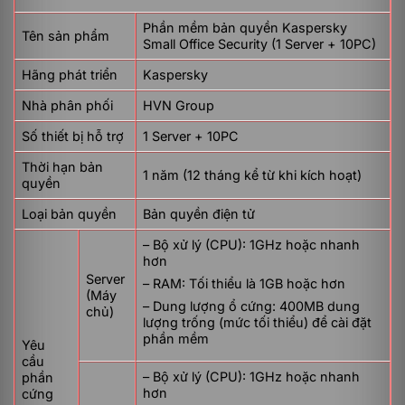
Phần mềm bản quyền Kaspersky
Tên sản phẩm
Small Office Security (1 Server + 10PC)
Hãng phát triển
Kaspersky
Nhà phân phối
HVN Group
Số thiết bị hỗ trợ
1 Server + 10PC
Thời hạn bản
1 năm (12 tháng kể từ khi kích hoạt)
quyền
Loại bản quyền
Bản quyền điện tử
– Bộ xử lý (CPU): 1GHz hoặc nhanh
hơn
Server
– RAM: Tối thiểu là 1GB hoặc hơn
(Máy
– Dung lượng ổ cứng: 400MB dung
chủ)
lượng trống (mức tối thiểu) để cài đặt
phần mềm
Yêu
cầu
– Bộ xử lý (CPU): 1GHz hoặc nhanh
phần
hơn
cứng
Kaspersky Small Office Security 1 Server –