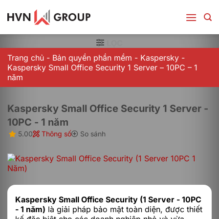
Bỏ
qua
nội
dung
LỌC
Trang chủ
-
Bản quyền phần mềm
-
Kaspersky
-
Kaspersky Small Office Security 1 Server – 10PC – 1
năm
Kaspersky Small Office Security 1 Server -
10PC - 1 năm
5.00
Thông số
So sánh
Kaspersky Small Office Security (1 Server - 10PC
- 1 năm)
là giải pháp bảo mật toàn diện, được thiết