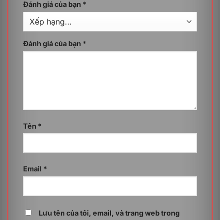
chống truy cập trái phép webcam và micro, giúp người
Đánh giá của bạn
*
dùng có thể yên tâm hơn khi làm việc mà không cần lo
ngại về việc bị theo dõi bí mật.
Đánh giá của bạn
*
Ngăn chặn phần mềm ghi lại thao tác bàn phím
Kaspersky Small Office Security tích hợp công nghệ
phát hiện keylogger, giúp ngăn chặn việc ghi lại thông
tin nhạy cảm như mật khẩu hay thông tin tài khoản
ngân hàng.
Điều này giúp bảo vệ thông tin cá nhân và
tài chính của người dùng khỏi sự lợi dụng từ kẻ xấu.
Lưu trữ và quản lý mật khẩu được tích hợp sẵn
Tên
*
Với trình quản lý mật khẩu tích hợp, Kaspersky Small
Office Security (1 Server – 10PC – 1 năm) giúp người
dùng lưu trữ và quản lý mật khẩu một cách an toàn.
Thay vì phải ghi nhớ nhiều mật khẩu khác nhau cho
Email
*
từng tài khoản, họ chỉ cần ghi nhớ một mật khẩu duy
nhất, giúp tiết kiệm thời gian và giảm nguy cơ quên
mật khẩu. Bên cạnh đó, các mật khẩu cũng sẽ được
mã hoá, ngay cả khi thiết bị bị xâm phạm, thì thông tin
vẫn được bảo vệ an toàn.
Lưu tên của tôi, email, và trang web trong