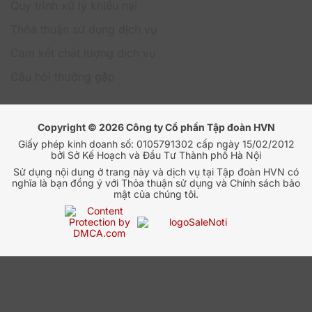
động
Quy trình xử lý khiếu nại
Quản lý chính
Thỏa thuận sử dụng dịch vụ
sách
Có
Có
Cam kết chất lượng dịch vụ
bảo mật
Câu hỏi thường gặp
Trình quản lý mật
Có
Không
khẩu
Tích hợp nền tảng
Copyright © 2026 Công ty Cổ phần Tập đoàn HVN
Hình thức triển
Cài trực tiếp
đám mây, triển
Giấy phép kinh doanh số: 0105791302 cấp ngày 15/02/2012
khai
từng máy
khai nhanh qua
bởi Sở Kế Hoạch và Đầu Tư Thành phố Hà Nội
Internet
Sử dụng nội dung ở trang này và dịch vụ tại Tập đoàn HVN có
nghĩa là bạn đồng ý với Thỏa thuận sử dụng và Chính sách bảo
Linh hoạt (có thể
Khả năng mở
Hạn chế (tối đa
mật của chúng tôi.
lên đến hàng ngàn
rộng
25 thiết bị)
thiết bị)
Chi phí
Thấp hơn
Cao hơn
Nếu doanh nghiệp cần tìm một giải pháp bảo mật đơn
giản, dễ triển khai, và không yêu cầu quản lý từ xa
phức tạp, Kaspersky Small Office Security sẽ là một
lựa chọn lý tưởng. Trong khi đó, Kaspersky Endpoint