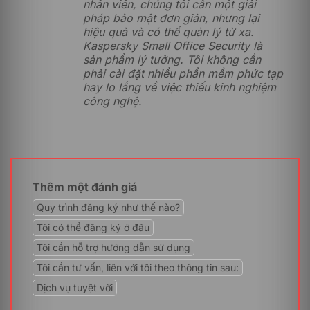
nhân viên, chúng tôi cần một giải
pháp bảo mật đơn giản, nhưng lại
hiệu quả và có thể quản lý từ xa.
Kaspersky Small Office Security là
sản phẩm lý tưởng. Tôi không cần
phải cài đặt nhiều phần mềm phức tạp
hay lo lắng về việc thiếu kinh nghiệm
công nghệ.
Thêm một đánh giá
Quy trình đăng ký như thế nào?
Chống truy cập trái phép vào webcam và micro
Tôi có thể đăng ký ở đâu
Một mối lo ngại ngày càng gia tăng là việc hacker có
Tôi cần hỗ trợ hướng dẫn sử dụng
thể xâm nhập vào webcam và micro của máy tính,
Tôi cần tư vấn, liên với tôi theo thông tin sau:
theo dõi và ghi âm các hoạt động cá nhân mà người
Dịch vụ tuyệt vời
dùng không hề hay biết. Để ngăn chặn điều này,
Kaspersky Small Office Security cung cấp tính năng