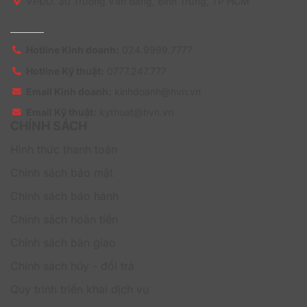
VPĐD: 30 Trương Văn Bang, Bình Trưng, TP HCM
Đơn giản,
Có thể có bộ phận
không có bộ
Cấu trúc CNTT
IT, hoặc chuyên
phận IT chuyên
viên quản trị từ xa
trách
Hotline Kinh doanh:
024.9999.7777
Chống
Có
Có
Hotline Kỹ thuật:
0777.247.777
virus/ransomware
Email Kinh doanh:
kinhdoanh@hvn.vn
Firewall (Tường
Có
Có
lửa)
Email Kỹ thuật:
kythuat@hvn.vn
CHÍNH SÁCH
Web Control
(Kiểm soát truy
Có
Có
Hình thức thanh toán
cập web)
Chính sách bảo mật
Bảo vệ hệ thống
Có
Có
máy chủ
Chính sách bảo hành
Quản trị từ xa
Có
Có
Chính sách hoàn tiền
Giám sát và quản
Chính sách bàn giao
trị
Có
Có
Chính sách hủy - đổi trả
tập trung
Quy trình triển khai dịch vụ
Bảo vệ thiết bị di
Có
Có