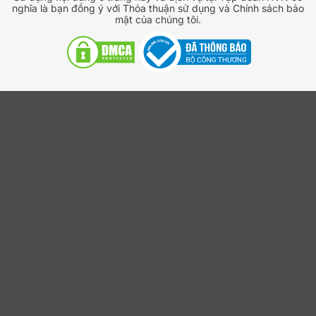
thái Apple một cách an toàn, hiệu quả và dễ dàng mở
nghĩa là bạn đồng ý với Thỏa thuận sử dụng và Chính sách bảo
mật của chúng tôi.
rộng trong tương lai.
Đại lý ủy quyền chính thức:
HVN Group là đối tác
cung cấp dịch vụ đám mây và giải pháp doanh
nghiệp uy tín. Khi mua tại đây, doanh nghiệp được
đảm bảo 100% về bản quyền chính hãng từ Jamf.
Chi phí hợp lý, hóa đơn rõ ràng:
Khác với việc tự
mua trực tiếp trên website nước ngoài bằng thẻ tín
dụng (thường gặp khó khăn về chứng từ thuế), HVN
Group cung cấp đầy đủ hóa đơn tài chính hợp pháp
(VAT) tại Việt Nam, giúp doanh nghiệp dễ dàng tối
ưu chi phí và hạch toán kế toán.
Hệ sinh thái giải pháp toàn diện
: Ngoài Jamf, HVN
Group cũng đồng thời là Đối tác cấp cao của
Microsoft và Đối tác ủy quyền của Google Cloud
(Google Workspace) tại Việt Nam. Điều này giúp
doanh nghiệp dễ dàng đồng bộ và quản lý toàn bộ
hệ sinh thái làm việc từ thiết bị Apple, bộ công cụ
văn phòng cho đến nền tảng cộng tác và lưu trữ
đám mây trên một giải pháp thống nhất, tối ưu hiệu