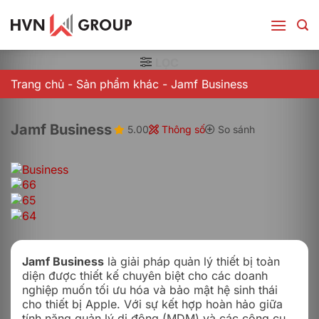
Bỏ
qua
nội
dung
LỌC
Trang chủ
-
Sản phẩm khác
-
Jamf Business
Jamf Business
5.00
Thông số
So sánh
Jamf Business
là giải pháp quản lý thiết bị toàn
diện được thiết kế chuyên biệt cho các doanh
nghiệp muốn tối ưu hóa và bảo mật hệ sinh thái
cho thiết bị Apple. Với sự kết hợp hoàn hảo giữa
tính năng quản lý di động (MDM) và các công cụ