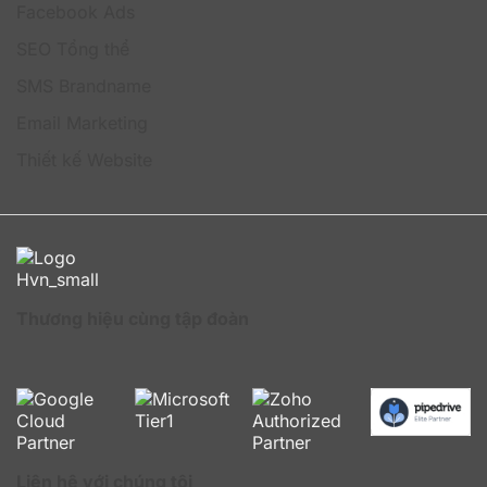
Facebook Ads
Đối với doanh nghiệp làm việc theo mô hình remote
hoặc hybrid, Jamf Business giúp quản lý thiết bị từ xa
SEO Tổng thể
hiệu quả thông qua nền tảng đám mây. Nhân viên có
SMS Brandname
thể làm việc ở bất kỳ đâu nhưng thiết bị vẫn luôn được
kiểm soát, cập nhật và bảo mật theo chính sách của
Email Marketing
doanh nghiệp.
Thiết kế Website
3. Các ngành nghề có yêu cầu bảo mật dữ liệu
nghiêm ngặt
Jamf Business là lựa chọn phù hợp cho các lĩnh vực
yêu cầu tiêu chuẩn bảo mật cao như tài chính, ngân
hàng, y tế hoặc giáo dục. Hệ thống hỗ trợ mã hóa dữ
liệu, kiểm soát ứng dụng, quản lý truy cập và áp dụng
các chính sách bảo mật nhằm hạn chế tối đa nguy cơ
Thương hiệu cùng tập đoàn
rò rỉ thông tin.
Liên hệ với chúng tôi