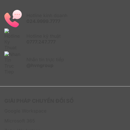
Hotline kinh doanh
024.9999.7777
Hotline kỹ thuật
0777.247.777
Quản lý tập trung và đồng bộ thiết bị
Jamf Business cho phép triển khai các tiêu chuẩn bảo
Nhắn tin trực tiếp
mật và chính sách quản lý chỉ với vài thao tác đơn
@hvngroup
giản. Điều này giúp doanh nghiệp có thể dễ dàng theo
dõi toàn bộ thiết bị Apple trên một nền tảng duy nhất
với dữ liệu cập nhật theo thời gian thực.
Giảm rủi ro khi thất lạc thiết bị
Khi thiết bị bị mất hoặc nhân viên nghỉ việc, doanh
GIẢI PHÁP CHUYỂN ĐỔI SỐ
nghiệp có thể nhanh chóng khóa thiết bị hoặc xóa dữ
Google Workspace
liệu từ xa để đảm bảo an toàn thông tin. Điều này giúp
hạn chế tối đa nguy cơ bị rò rỉ dữ liệu quan trọng cũng
Microsoft 365
như bảo vệ an toàn cho dữ liệu khách hàng.