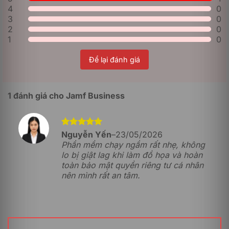
5.00
1
trên 5
4
0
dựa trên
Kho ứng dụng tự phục vụ
3
đánh giá
0
Giải pháp cung cấp cho nhân viên một “kho ứng dụng
2
0
nội bộ” được cá nhân hóa hoàn toàn. Người dùng có
1
0
thể chủ động truy cập vào đây để tự cài đặt các phần
mềm đã được công ty phê duyệt, cập nhật driver hoặc
Để lại đánh giá
cấu hình lại các thiết lập cơ bản. Tính năng này vừa
tăng tính chủ động cho nhân viên, vừa giảm tải đáng
kể số lượng yêu cầu hỗ trợ gửi đến phòng IT.
1 đánh giá cho
Jamf Business
Đăng nhập hệ thống bằng tài khoản đám mây
Nhờ khả năng tích hợp sâu, Jamf Business cho phép
nhân viên sử dụng chính tài khoản Cloud của doanh
Được xếp
Nguyễn Yến
–
23/05/2026
hạng
5
5
nghiệp (như Microsoft Entra ID, Google Workspace,
Phần mềm chạy ngầm rất nhẹ, không
sao
Okta…) để đăng nhập trực tiếp vào máy Mac. Mật khẩu
lo bị giật lag khi làm đồ họa và hoàn
cục bộ trên máy sẽ luôn được đồng bộ với mật khẩu
toàn bảo mật quyền riêng tư cá nhân
đám mây, kết hợp cùng tính năng xác thực đa yếu tố
nên mình rất an tâm.
(MFA) giúp tăng cường bảo mật danh tính tối đa.
Ngăn chặn và chống mã độc (Antivirus)
Được thiết kế riêng cho cấu trúc của hệ điều hành