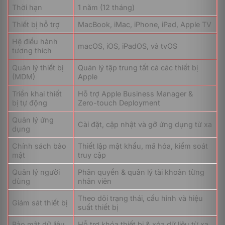
Thời hạn
1 năm (12 tháng)
Thiết bị hỗ trợ
MacBook, iMac, iPhone, iPad, Apple TV
Hệ điều hành
macOS, iOS, iPadOS, và tvOS
tương thích
Quản lý thiết bị
Quản lý tập trung tất cả các thiết bị
(MDM)
Apple
Triển khai thiết
Hỗ trợ Apple Business Manager &
bị tự động
Zero-touch Deployment
Quản lý ứng
Cài đặt, cập nhật và gỡ ứng dụng từ xa
dụng
Tính năng nổi bật của gói giải pháp Jamf
Chính sách bảo
Thiết lập mật khẩu, mã hóa, kiểm soát
Business
mật
truy cập
Jamf Business là gói giải pháp toàn diện giúp các
Quản lý người
Phân quyền & quản lý tài khoản từng
doanh nghiệp tối ưu hóa quy trình quản lý và nâng cao
dùng
nhân viên
hiệu suất bảo mật cho toàn bộ hệ sinh thái thiết bị
Theo dõi trạng thái, cấu hình và hiệu
Apple với hệ thống các tính năng nổi bật, bao gồm:
Giám sát thiết bị
suất thiết bị
Triển khai không chạm, Cập nhật hệ điều hành và phần
mềm từ xa, Kho ứng dụng tự phục vụ, Đăng nhập bằng
Bảo mật dữ liệu
Hỗ trợ khóa thiết bị & xóa dữ liệu từ xa