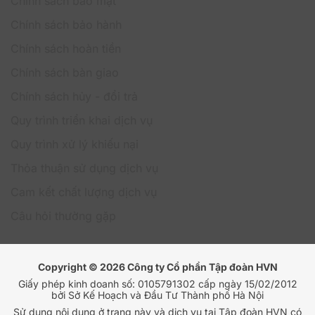
Chính sách bảo mật
hỗ trợ người dùng từ xa. Điều này giúp đội ngũ IT tập
trung nhiều hơn vào các nhiệm vụ chiến lược thay vì xử
Chính sách bảo hành
lý các công việc kỹ thuật lặp lại hằng ngày.
Chính sách hoàn tiền
ĐĂNG KÝ NGAY VỚI HVN GROUP
Chính sách bàn giao
Chính sách hủy - đổi trả
Tại sao nên đăng ký Jamf Business tại HVN
Quy trình triển khai dịch vụ
Group?
Quy trình xử lý khiếu nại
Lựa chọn đúng đơn vị triển khai đóng vai trò quan
Thỏa thuận sử dụng dịch vụ
trọng trong việc tối ưu hiệu quả quản lý thiết bị Apple
cho doanh nghiệp. Với kinh nghiệm đa dạng trong việc
Cam kết chất lượng dịch vụ
cung cấp các giải pháp công nghệ và đội ngũ chuyên
môn giàu kinh nghiệm, HVN Group mang đến dịch vụ
Câu hỏi thường gặp
đăng ký Jamf Business nhanh chóng, chuyên nghiệp
và tối ưu chi phí.
Không chỉ hỗ trợ tư vấn giải pháp phù hợp theo quy
Copyright © 2026 Công ty Cổ phần Tập đoàn HVN
mô doanh nghiệp, HVN Group còn đồng hành xuyên
Giấy phép kinh doanh số: 0105791302 cấp ngày 15/02/2012
suốt quá trình triển khai, cấu hình và vận hành, giúp
bởi Sở Kế Hoạch và Đầu Tư Thành phố Hà Nội
doanh nghiệp khai thác tối đa sức mạnh của hệ sinh
Sử dụng nội dung ở trang này và dịch vụ tại Tập đoàn HVN có