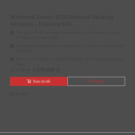
cầu hỗ trợ kỹ thuật và tối ưu chi phí vận hành.
Tối ưu hóa trải nghiệm nhân sự
Windows Server 2022 Remote Desktop
Nhân viên có thể sử dụng thiết bị ngay sau khi nhận
Services - 1 Device CAL
máy mà không cần chờ IT cài đặt thủ công. Jamf
Trải nghiệm đầy đủ các công cụ Gmail, Drive, Meet, Docs với tính năng
Business với thiết kế tối ưu cho hệ sinh thái Apple, đảm
không giới hạn trong 30 ngày.
bảo hoạt động nhẹ, ổn định và giữ nguyên trải nghiệm
mượt mà trên Mac, iPhone và iPad.
Hỗ trợ cộng tác nhóm, chia sẻ dữ liệu an toàn và lưu trữ trực tuyến trên nền
tảng cloud.
Thiết lập rào chắn dữ liệu toàn diện
Kích hoạt nhanh chóng, không cần cài đặt phức tạp, dễ dàng quản lý người
dùng.
Jamf Business cung cấp nhiều lớp bảo mật như mã hóa
Giá
Giá
3,890,000
₫
4,227,300
₫
dữ liệu, kiểm soát ứng dụng và xác thực đa yếu tố để
gốc
hiện
bảo vệ thiết bị và thông tin doanh nghiệp. Hệ thống
là:
tại
Xem chi tiết
Lưu lại
còn hỗ trợ quản lý bảo mật từ xa, phù hợp với mô hình
4,227,300 ₫.
là:
làm việc hybrid hoặc remote.
3,890,000 ₫.
So sánh