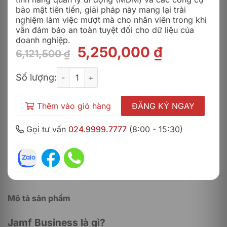
bảo mật tiên tiến, giải pháp này mang lại trải
nghiệm làm việc mượt mà cho nhân viên trong khi
vẫn đảm bảo an toàn tuyệt đối cho dữ liệu của
doanh nghiệp.
Giá
Giá
5,250,000
₫
6,121,500
₫
gốc
hiện
Jamf Business số lượng
là:
tại
Số lượng:
6,121,500 ₫.
là:
5,250,00
Thêm vào giỏ hàng
ĐĂNG KÝ NGAY
Gọi tư vấn
024.9999.7777
(8:00 - 15:30)
Mô tả sản phẩm
Jamf Business là gì?