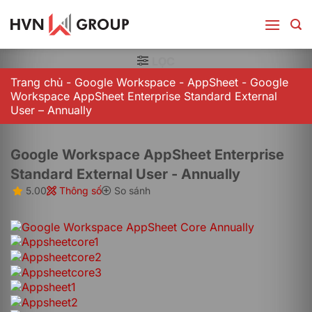
Bỏ
qua
nội
dung
LỌC
Trang chủ
-
Google Workspace
-
AppSheet
-
Google
Workspace AppSheet Enterprise Standard External
User – Annually
Google Workspace AppSheet Enterprise
Standard External User - Annually
5.00
Thông số
So sánh