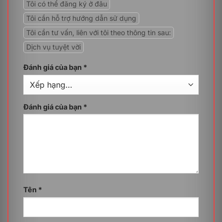
Tôi có thể đăng ký ở đâu
Kích hoạt quy trình phê duyệt tự động dựa trên điều
kiện cụ thể.
Tôi cần hỗ trợ hướng dẫn sử dụng
Đồng bộ hóa dữ liệu giữa các ứng dụng và nền tảng
Tôi cần tư vấn, liên với tôi theo thông tin sau:
khác nhau để duy trì tính nhất quán.
Dịch vụ tuyệt vời
Kiểm soát truy cập và hỗ trợ bảo mật
Đánh giá của bạn
*
Tương tự các gói AppSheet khác, Google Workspace
AppSheet Enterprise Standard External User Annually
sở hữu nhiều tính năng bảo mật tiên tiến như kiểm soát
quyền truy cập, mã hoá dữ liệu tiên tiến và xác thực 2
Đánh giá của bạn
*
yếu tố để đảm bảo dữ liệu của bạn được bảo vệ
nghiêm ngặt.
Tích hợp Machine Learning & AI
Dịch vụ được tích hợp AI để tối ưu hoá quy trình làm
việc nên có khả năng dự đoán dữ liệu, nhận dạng văn
bản từ hình ảnh (OCR) và xử lý ngôn ngữ tự nhiên
(NLP) giúp nhập liệu nhanh hơn. Ngoài ra, AI còn hỗ
Tên
*
trợ tự động hóa quy trình, phân tích hành vi người dùng
để đề xuất cải tiến, giảm thao tác thủ công và tăng
hiệu suất.