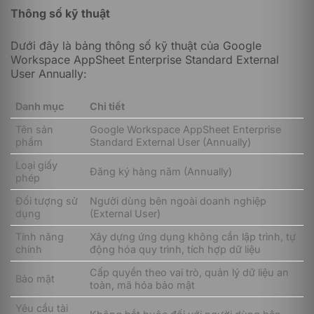
mà không cần viết mã. Khác với các gói Google
Thông số kỹ thuật
Workspace AppSheet khác chỉ hỗ trợ sử dụng nội bộ,
Google Workspace AppSheet Enterprise Standard
Dưới đây là bảng thông số kỹ thuật của Google
External User cho phép bạn chia sẻ ứng dụng với các
Workspace AppSheet Enterprise Standard External
đối tác, khách hàng ngoài doanh nghiệp.
User Annually:
Với gói đăng ký Annually, bạn thực hiện thanh toán 01
Danh mục
Chi tiết
lần trong 01 năm sử dụng nên thuận tiện hơn trong việc
quản lý chi phí và tăng tính ổn định khi không cần gia
Tên sản
Google Workspace AppSheet Enterprise
hạn mỗi tháng.
phẩm
Standard External User (Annually)
Tính năng của Google Workspace AppSheet
Loại giấy
Đăng ký hàng năm (Annually)
phép
Enterprise Standard External User
(Annually)
Đối tượng sử
Người dùng bên ngoài doanh nghiệp
dụng
(External User)
Tính năng
Xây dựng ứng dụng không cần lập trình, tự
chính
động hóa quy trình, tích hợp dữ liệu
Cấp quyền theo vai trò, quản lý dữ liệu an
Bảo mật
toàn, mã hóa bảo mật
Yêu cầu tài