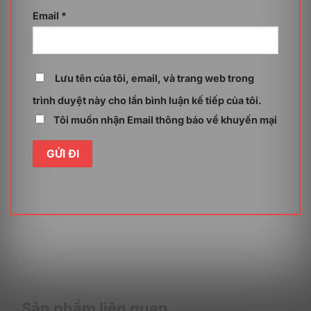
Email
*
Google Workspace AppSheet Enterprise
Standard External User (Annually) có những
lợi ích gì?
Lưu tên của tôi, email, và trang web trong
trình duyệt này cho lần bình luận kế tiếp của tôi.
Tôi muốn nhận Email thông báo về khuyến mại
Mở rộng quy mô sử dụng và tiết kiệm chi phí
Google Workspace AppSheet Enterprise Standard
External User Annually hỗ trợ bạn làm việc với các
khách hàng, đối tác mà không cần họ sở hữu tài khoản
Sản phẩm liên quan