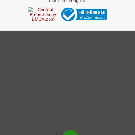
mật của chúng tôi.
dụng mà không cần tài khoản Google. Điều này giúp
doanh nghiệp linh hoạt hơn trong việc triển khai ứng
dụng đến nhiều đối tượng khác nhau.
Có thể tích hợp AppSheet với các nền tảng khác
không?
Hoàn toàn có thể. AppSheet hỗ trợ tích hợp với Google
Workspace (Sheets, Drive, BigQuery), SQL, API bên
thứ ba và nhiều nền tảng khác, giúp doanh nghiệp kết
nối dữ liệu và tự động hóa quy trình một cách hiệu
quả.
Tôi có thể nâng cấp hoặc thay đổi số lượng người
dùng không?
Gói này áp dụng theo hình thức đăng ký hàng năm với
số lượng người dùng cố định trong suốt kỳ hạn. Nếu
doanh nghiệp có nhu cầu nâng cấp hoặc điều chỉnh,
cần liên hệ với HVN Group để được tư vấn giải pháp
phù hợp.
Đang tải...