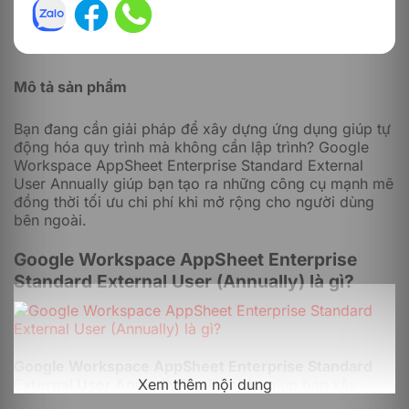
Mô tả sản phẩm
Bạn đang cần giải pháp để xây dựng ứng dụng giúp tự
động hóa quy trình mà không cần lập trình? Google
Workspace AppSheet Enterprise Standard External
User Annually giúp bạn tạo ra những công cụ mạnh mẽ
đồng thời tối ưu chi phí khi mở rộng cho người dùng
bên ngoài.
Google Workspace AppSheet Enterprise
Standard External User (Annually) là gì?
Google Workspace AppSheet Enterprise Standard
External User Annually
là giải pháp giúp bạn xây
Xem thêm nội dung
dựng ứng dụng tuỳ chỉnh chỉ với vài thao tác kéo – thả