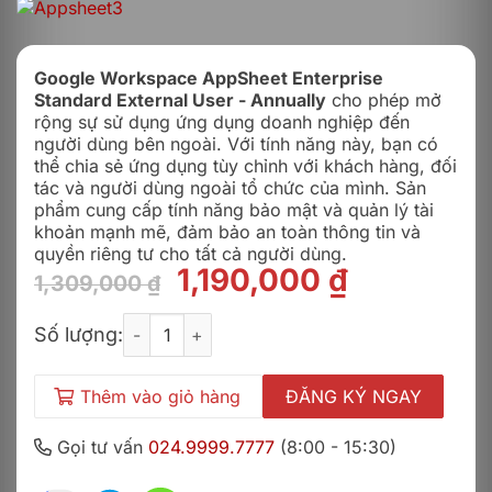
Google Workspace AppSheet Enterprise
Standard External User - Annually
cho phép mở
rộng sự sử dụng ứng dụng doanh nghiệp đến
người dùng bên ngoài. Với tính năng này, bạn có
thể chia sẻ ứng dụng tùy chỉnh với khách hàng, đối
tác và người dùng ngoài tổ chức của mình. Sản
phẩm cung cấp tính năng bảo mật và quản lý tài
khoản mạnh mẽ, đảm bảo an toàn thông tin và
quyền riêng tư cho tất cả người dùng.
Giá
Giá
1,190,000
₫
1,309,000
₫
gốc
hiện
Google Workspace AppSheet Enterprise Standard
là:
tại
Số lượng:
1,309,000 ₫.
là:
1,190,000
Thêm vào giỏ hàng
ĐĂNG KÝ NGAY
Gọi tư vấn
024.9999.7777
(8:00 - 15:30)