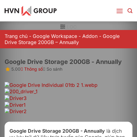
Bỏ
qua
nội
dung
LỌC
Trang chủ
-
Google Workspace
-
Addon
-
Google
Drive Storage 200GB – Annually
Google Drive Storage 200GB - Annually
5.00
Thông số
So sánh
Google Drive Storage 200GB - Annually
là dịch