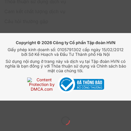
Thỏa thuận sử dụng dịch vụ
Cam kết chất lượng dịch vụ
Câu hỏi thường gặp
Copyright © 2026 Công ty Cổ phần Tập đoàn HVN
Giấy phép kinh doanh số: 0105791302 cấp ngày 15/02/2012
bởi Sở Kế Hoạch và Đầu Tư Thành phố Hà Nội
Sử dụng nội dung ở trang này và dịch vụ tại Tập đoàn HVN có
Chọn HVN Group không chỉ là lựa chọn một dịch vụ
nghĩa là bạn đồng ý với Thỏa thuận sử dụng và Chính sách bảo
lưu trữ, mà là quyết định hợp tác với một đối tác uy tín
mật của chúng tôi.
và chuyên nghiệp. Dưới đây là những lý do khiến bạn
nên tin tưởng và lựa chọn HVN Group:
Đối tác cao cấp của Google tại Đông Nam Á
Là một trong số ít các đại lý cấp cao của Google tại
Việt Nam, HVN cam kết đem tới những dịch vụ chính
hãng với các tính năng mới nhất từ Google.
Hỗ trợ khách hàng 24/7