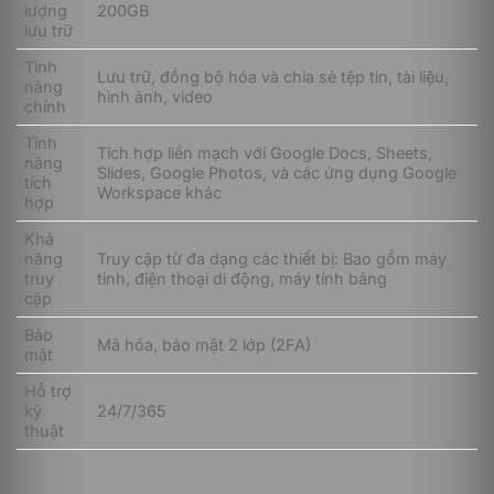
lượng
200GB
lưu trữ
Tính
Lưu trữ, đồng bộ hóa và chia sẻ tệp tin, tài liệu,
năng
hình ảnh, video
chính
Tính
Tích hợp liền mạch với Google Docs, Sheets,
năng
Slides, Google Photos, và các ứng dụng Google
tích
Workspace khác
hợp
Khả
Với sự ổn định và uy tín của Google, Google Drive
năng
Truy cập từ đa dạng các thiết bị: Bao gồm máy
Storage 200GB Annually là lựa chọn đáng tin cậy để
truy
tính, điện thoại di động, máy tính bảng
tối ưu hóa việc quản lý dữ liệu, mang tới trải nghiệm
cập
liền mạch trong công việc và cuộc sống, giúp bạn dễ
Bảo
dàng truy cập mọi lúc, mọi nơi.
Mã hóa, bảo mật 2 lớp (2FA)
mật
Google Drive Storage 200GB (Annually) lưu
Hỗ trợ
kỹ
24/7/365
trữ những dữ liệu nào?
thuật