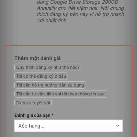
dùng Google Drive Storage 200GB
bị giảm độ phân giải.
Annually cho tiết kiệm nha. Nói chung
File âm thanh và media:
Lưu trữ các file nhạc,
thích đăng ký bên này vì hỗ trợ nhanh
podcast, hoặc file ghi âm phục vụ cho công việc và
với nhiệt tình
giải trí.
Backup dữ liệu quan trọng:
Tạo các bản sao lưu an
toàn cho tài liệu cá nhân, thông tin tài khoản, hoặc
dữ liệu quan trọng từ các thiết bị khác nhau.
Ứng dụng và file cài đặt:
Lưu trữ các file phần mềm,
Thêm một đánh giá
ứng dụng hoặc các file cài đặt quan trọng để sử
dụng lâu dài.
Quy trình đăng ký như thế nào?
Tôi có thể đăng ký ở đâu
Tính năng của Google Drive Storage 200GB
Tôi cần hỗ trợ hướng dẫn sử dụng
Annually
Tôi cần tư vấn, liên với tôi theo thông tin sau:
Dịch vụ tuyệt vời
Đánh giá của bạn
*