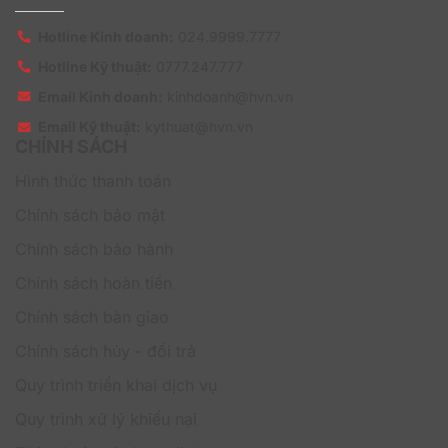
3. Nhóm làm việc nhỏ
Đối với các nhóm làm việc nhỏ, Google Drive Storage
Hotline Kinh doanh:
024.9999.7777
200GB Annually giúp việc cộng tác trở nên thuận tiện
Hotline Kỹ thuật:
0777.247.777
hơn. Gói dịch vụ này giúp bạn tiết kiệm thời gian, tránh
phải chuyển qua lại giữa các công cụ khác nhau để
Email Kinh doanh:
kinhdoanh@hvn.vn
hoàn thiện công việc.
Email Kỹ thuật:
kythuat@hvn.vn
CHÍNH SÁCH
4. Người làm việc từ xa
Google Drive Storage 200GB Annually là giải pháp hữu
Hình thức thanh toán
ích đối với các freelancer hay người làm việc từ xa.
Chính sách bảo mật
Dịch vụ cho phép bạn truy cập tài liệu từ bất kỳ thiết bị
nào, ở bất cứ đâu, đảm bảo công việc diễn ra liên tục
Chính sách bảo hành
và không bị gián đoạn. Điều này mang lại sự tiện lợi và
hiệu quả cho những ai cần làm việc từ nhiều nơi khác
Chính sách hoàn tiền
nhau.
Chính sách bàn giao
Tại sao nên chọn Google Drive Storage
Chính sách hủy - đổi trả
200GB (Annually) tại HVN Group?
Quy trình triển khai dịch vụ
Quy trình xử lý khiếu nại