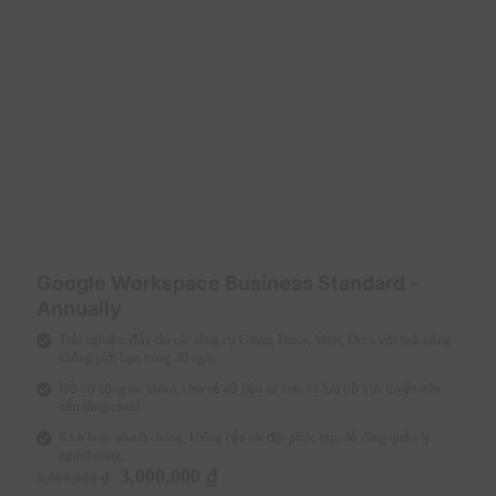
cùng làm việc trên một tài liệu mà không cần gửi qua
lại.
Tính năng bảo mật
Google Drive cung cấp các tính năng bảo mật mạnh
mẽ như mã hoá dữ liệu, kiểm soát quyền truy cập và
xác thực hai lớp (2FA). Điều này đảm bảo rằng dữ liệu
của bạn luôn được bảo vệ trước các mối đe dọa tiềm
ẩn.
Google Drive Storage 200GB (Annually)
những ưu điểm vượt trội gì?
Google Workspace Business Standard -
Annually
Trải nghiệm đầy đủ các công cụ Gmail, Drive, Meet, Docs với tính năng
không giới hạn trong 30 ngày.
Hỗ trợ cộng tác nhóm, chia sẻ dữ liệu an toàn và lưu trữ trực tuyến trên
nền tảng cloud.
Kích hoạt nhanh chóng, không cần cài đặt phức tạp, dễ dàng quản lý
người dùng.
Giá
Giá
3,000,000
₫
5,400,000
₫
gốc
hiện