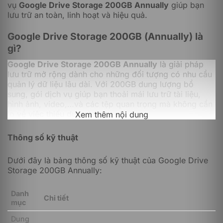
vụ
Google Drive Storage 200GB Annually
giúp bạn
lưu trữ an toàn, linh hoạt và hiệu quả.
Google Drive Storage 200GB (Annually) là
gì?
Google Drive Storage 200GB Annually
là giải pháp
lưu trữ mở rộng dành cho những đối tượng có nhu cầu
quản lý dữ liệu lâu dài. Với 200GB dung lượng bổ
sung, gói dịch vụ giúp bạn thoải mái lưu trữ tài liệu,
hình ảnh, video,…và các tệp quan trọng mà không cần
lo về việc thiếu dung lượng.
Xem thêm nội dung
Thông số kỹ thuật
Dưới đây là bảng thông số kỹ thuật của Google Drive
Storage 200GB Annually:
Danh
Chi tiết
mục
Dung