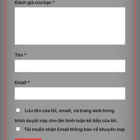
Đánh giá của bạn
*
Dung lượng bổ sung lên tới 200GB
Với 20GB dung lượng bổ sung, tài khoản của bạn có
Tên
*
đủ không gian để lưu trữ lượng dữ liệu lớn từ hình ảnh,
âm thanh đến các video chất lượng cao hay các tệp tin
quan trọng phục vụ công việc. Nhờ đó, bạn không cần
lo lắng về tình trạng hết dung lượng gây gián đoạn
Email
*
hoạt động lưu trữ.
Sử dụng công nghệ lưu trữ đám mây
Dữ liệu của bạn được lưu trữ trên không gian đám mây
Lưu tên của tôi, email, và trang web trong
hiện đại của Google. Điều này không chỉ giúp bạn tiết
kiệm chi phí hạ tầng mà còn hỗ trợ truy cập dữ liệu ở
trình duyệt này cho lần bình luận kế tiếp của tôi.
mọi lúc, mọi nơi trên mọi thiết bị chỉ cần có kết nối
Tôi muốn nhận Email thông báo về khuyến mại
internet nhằm bảo vệ dữ liệu khỏi nguy cơ mất mát do
hỏng thiết bị hoặc lỗi phần cứng.