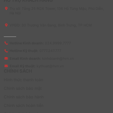
HỖ TRỢ KHÁCH HÀNG
nhiều người dùng.
Trụ sở:
Tầng 25 ROX Tower, 136 Hồ Tùng Mậu, Phú Diễn,
Hà Nội
Hỗ trợ kỹ thuật nhanh chóng
Trong quá trình chuyển đổi dữ liệu, không thể tránh
VPĐD: 30 Trương Văn Bang, Bình Trưng, TP HCM
khỏi những vấn đề kỹ thuật phát sinh. Đó có thể là sự
cố kết nối, lỗi định dạng, hoặc các vấn đề tương thích.
Khi sử dụng dịch vụ chuyển dữ liệu Google Calendar,
bạn sẽ nhận được sự hỗ trợ từ đội ngũ kỹ thuật viên có
Hotline Kinh doanh:
024.9999.7777
chuyên môn. Họ sẽ nhanh chóng xác định và giải
Hotline Kỹ thuật:
0777.247.777
quyết các vấn đề, đảm bảo quá trình chuyển đổi diễn
ra suôn sẻ. Bạn sẽ không cần phải lo lắng khi gặp phải
Email Kinh doanh:
kinhdoanh@hvn.vn
các sự cố hoặc vấn đề phức tạp khi liên quan đến kỹ
Email Kỹ thuật:
kythuat@hvn.vn
thuật.
CHÍNH SÁCH
Dịch vụ Chuyển dữ liệu Google Calendar phù
Hình thức thanh toán
hợp với những ai?
Chính sách bảo mật
Chính sách bảo hành
Chính sách hoàn tiền