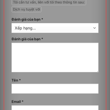
mát dữ liệu. Khi chuyển dữ liệu sang nhiều địa điểm lưu
Tôi cần tư vấn, liên với tôi theo thông tin sau:
trữ khác nhau, bạn sẽ có thêm phương án dự phòng để
Dịch vụ tuyệt vời
khôi phục thông tin nhanh chóng nếu chẳng may tài
khoản gặp sự cố.
Đánh giá của bạn
*
Tạo sự linh hoạt và tiện lợi
Chuyển dữ liệu Google Calendar cho phép bạn sử
dụng lịch của mình linh hoạt trên nhiều ứng dụng khác
Đánh giá của bạn
*
nhau, không bị giới hạn bởi một nền tảng duy nhất.
Ngoài ra, nếu bạn có nhiều tài khoản lịch, việc chuyển
dữ liệu sẽ giúp bạn hợp nhất tất cả lịch trình vào một
nơi, để dễ dàng quản lý và theo dõi.
Tối ưu hóa công việc
Một số ứng dụng có thể đòi hỏi bạn cung cấp dữ liệu
lịch để sử dụng hoặc bạn cần chuyển sang một ứng
Tên
*
dụng khác để phù hợp hơn với nhu cầu công việc hàng
ngày. Khi đó, việc chuyển dữ liệu Google Calendar sẽ
đóng vai trò giúp nâng cao hiệu quả làm việc của bạn.
Email
*
Tại sao cần Chuyển dữ liệu Google