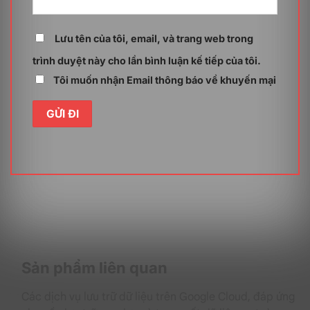
Calendar?
Việc chuyển dữ liệu Google Calendar có thể cần thiết
trong nhiều trường hợp, cụ thể như sau:
Lưu tên của tôi, email, và trang web trong
trình duyệt này cho lần bình luận kế tiếp của tôi.
Sao lưu dữ liệu
Tôi muốn nhận Email thông báo về khuyến mại
Để phòng ngừa các trường hợp như xóa nhầm, lỗi kỹ
thuật hoặc sự cố tài khoản ngoài ý muốn, người dùng
nên sao lưu định kỳ dữ liệu của mình sang một tài
khoản hoặc nền tảng khác. Việc sao lưu nhằm đảm
bảo bạn luôn có một bản sao cập nhật lịch trình, giúp
bạn yên tâm rằng dữ liệu quan trọng của mình luôn
được bảo vệ. Trong trường hợp này, việc chuyển dữ
liệu Google Calendar là một hoạt động cần thiết để
giúp quá trình sao lưu của bạn trở an dễ dàng và an
toàn hơn.
Chuyển đổi giữa các tài khoản Google
Sản phẩm liên quan
Các dịch vụ lưu trữ dữ liệu trên Google Cloud, đáp ứng