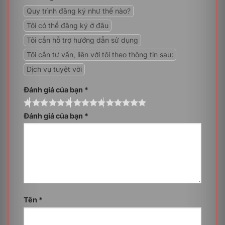
Quy trình đăng ký như thế nào?
Tôi có thể đăng ký ở đâu
Tôi cần hỗ trợ hướng dẫn sử dụng
Tôi cần tư vấn, liên với tôi theo thông tin sau:
Dịch vụ tuyệt vời
Đánh giá của bạn
*
Khi sử dụng Business Hosting BH Deluxe – 1 năm,
Đánh giá của bạn
*
website của doanh nghiệp bạn sẽ được trang bị các
biện pháp bảo mật tiên tiến, bao gồm:
Chứng chỉ SSL miễn phí trọn đời, giúp bảo vệ dữ
liệu người dùng và tăng cường uy tín cho website.
Tường lửa (Firewall) thông minh giúp ngăn chặn các
truy cập trái phép và các cuộc tấn công mạng tiềm
ẩn.
Tên
*
Hệ thống quét malware và virus tự động thường
xuyên kiểm tra và loại bỏ các phần mềm độc hại,