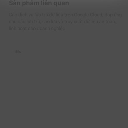
Quá trình thiết lập dịch vụ Business Hosting BH Deluxe
Sản phẩm liên quan
– 1 năm được thực hiện một cách đơn giản và nhanh
chóng, giúp doanh nghiệp tiết kiệm thời gian và bắt
Các dịch vụ lưu trữ dữ liệu trên Google Cloud, đáp ứng
đầu xây dựng sự hiện diện trực tuyến của mình ngay
nhu cầu lưu trữ, sao lưu và truy xuất dữ liệu an toàn,
lập tức.
linh hoạt cho doanh nghiệp.
Hỗ trợ kỹ thuật chuyên nghiệp
−15%
Business Hosting BH Deluxe – 1 năm cung cấp dịch vụ
hỗ trợ kỹ thuật tận tâm và giàu kinh nghiệm từ đội ngũ