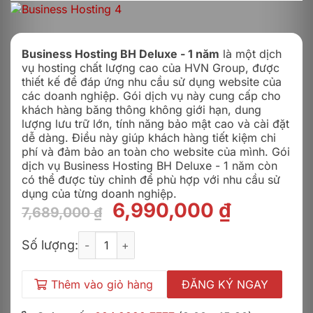
Business Hosting BH Deluxe - 1 năm
là một dịch
vụ hosting chất lượng cao của HVN Group, được
thiết kế để đáp ứng nhu cầu sử dụng website của
các doanh nghiệp. Gói dịch vụ này cung cấp cho
khách hàng băng thông không giới hạn, dung
lượng lưu trữ lớn, tính năng bảo mật cao và cài đặt
dễ dàng. Điều này giúp khách hàng tiết kiệm chi
phí và đảm bảo an toàn cho website của mình. Gói
dịch vụ Business Hosting BH Deluxe - 1 năm còn
có thể được tùy chỉnh để phù hợp với nhu cầu sử
dụng của từng doanh nghiệp.
Giá
Giá
6,990,000
₫
7,689,000
₫
gốc
hiện
Business Hosting BH Deluxe - 1 năm số lượng
là:
tại
Số lượng:
7,689,000 ₫.
là:
6,990,0
Thêm vào giỏ hàng
ĐĂNG KÝ NGAY