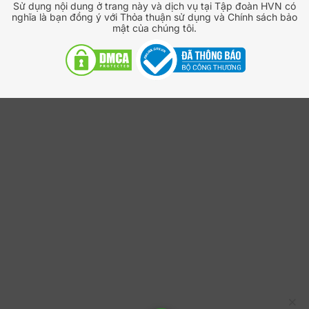
Sử dụng nội dung ở trang này và dịch vụ tại Tập đoàn HVN có
nghĩa là bạn đồng ý với Thỏa thuận sử dụng và Chính sách bảo
Lý do nên chọn Business Hosting BH Deluxe
mật của chúng tôi.
– 1 năm tại HVN Group
HVN Group
được đánh giá là một trong số những nhà
cung cấp hàng đầu cho các doanh nghiệp cần nâng
cấp lên một hệ thống hosting mạnh mẽ hơn. HVN
Group mang đến những lợi thế cạnh tranh vượt trội về
dịch vụ, bao gồm: