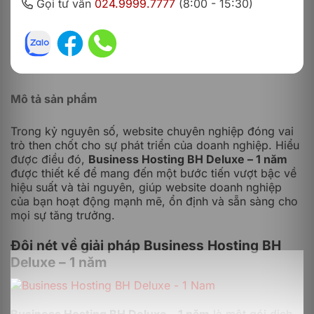
Gọi tư vấn
024.9999.7777
(8:00 - 15:30)
Mô tả sản phẩm
Trong kỷ nguyên số, website chuyên nghiệp đóng vai
trò then chốt cho sự phát triển của doanh nghiệp. Hiểu
được điều đó,
Business Hosting BH Deluxe – 1 năm
được thiết kế để mang đến một bước tiến vượt bậc về
hiệu suất và tài nguyên, giúp website doanh nghiệp
của bạn hoạt động mạnh mẽ, ổn định và sẵn sàng cho
mọi sự tăng trưởng.
Đôi nét về giải pháp Business Hosting BH
Deluxe – 1 năm
Business Hosting BH Deluxe – 1 năm
là một gói dịch