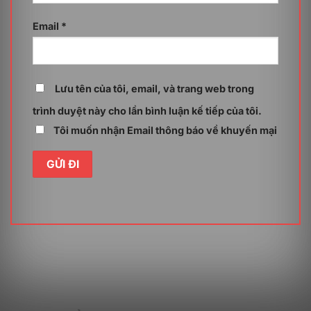
đảm bảo an toàn cho website và dữ liệu của bạn.
Email
*
Tính năng sao lưu dữ liệu tự động giúp bạn dễ dàng
khôi phục dữ liệu khi cần thiết.
Quản lý website linh hoạt
Lưu tên của tôi, email, và trang web trong
Bạn có thể quản lý tối đa 15 addon domain và không
giới hạn parked/sub domain trên cùng một tài khoản
trình duyệt này cho lần bình luận kế tiếp của tôi.
Business Hosting BH Deluxe – 1 năm thông qua bảng
Tôi muốn nhận Email thông báo về khuyến mại
điều khiển cPanel/Plesk quen thuộc. Bên cạnh đó, việc
quản lý tệp tin và cơ sở dữ liệu cũng trở nên thuận tiện
hơn với 15 tài khoản FTP/MySQL được cung cấp kèm
theo.
Không gian lưu trữ lớn
Dịch vụ Business Hosting BH Deluxe – 1 năm cung cấp
17.5 GB dung lượng lưu trữ, đủ không gian cho website
doanh nghiệp của bạn phát triển, lưu trữ lượng lớn dữ
liệu, hình ảnh và các tệp tin cần thiết.
Thiết lập dễ dàng