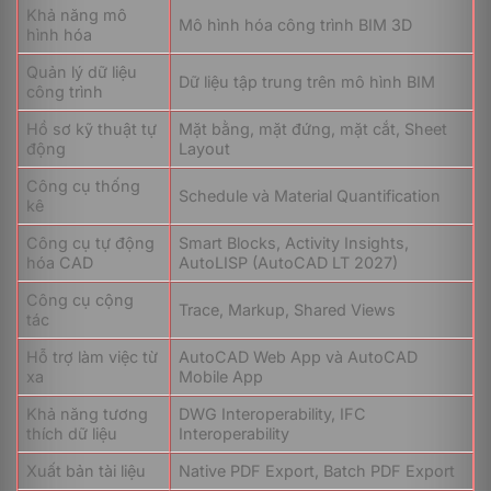
Khả năng mô
Mô hình hóa công trình BIM 3D
hình hóa
Quản lý dữ liệu
Dữ liệu tập trung trên mô hình BIM
công trình
Công nghệ /
Nhóm tính năng
Mô tả chuyên sâu
Công cụ
Hồ sơ kỹ thuật tự
Mặt bằng, mặt đứng, mặt cắt, Sheet
động
Layout
Tính toán tọa độ với
độ chính xác dấu phẩy
Công cụ thống
Schedule và Material Quantification
Nhân đồ họa
động tuyệt đối; xử lý
kê
& Tọa độ
mượt mà các thao tác
Công cụ tự động
Smart Blocks, Activity Insights,
Vector
Align
,
Array
trên bản
hóa CAD
AutoLISP (AutoCAD LT 2027)
vẽ lớn mà không bị
giật lag.
Công cụ cộng
Trace, Markup, Shared Views
tác
Tự động nhận diện và
điều chỉnh tỷ lệ chữ,
Annotation &
Hỗ trợ làm việc từ
AutoCAD Web App và AutoCAD
đường gióng, mũi tên
Associative
xa
Mobile App
theo khung nhìn
Dimensions
(
Viewport
) hiện hành
Khả năng tương
DWG Interoperability, IFC
khi thay đổi tỷ lệ in ấn.
thích dữ liệu
Interoperability
Tích hợp hàm logic,
Xuất bản tài liệu
Native PDF Export, Batch PDF Export
bảng tra cứu (
Lookup