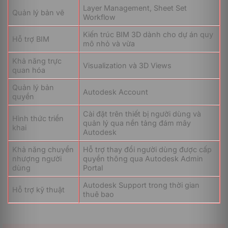
Dynamic
Tables
) và trạng thái
Layer Management, Sheet Set
Thiết kế bản vẽ
Blocks nâng
hiển thị (
Visibility
Quản lý bản vẽ
Workflow
kỹ thuật 2D
cao
States
) vào một khối,
(AutoCAD LT)
giúp co giãn, xoay cấu
Kiến trúc BIM 3D dành cho dự án quy
kiện linh hoạt.
Hỗ trợ BIM
mô nhỏ và vừa
Quản lý lớp chuyên
Khả năng trực
sâu bằng bộ lọc
Visualization và 3D Views
quan hóa
(
Filters
) và cấu hình
Layer
nét in (CTB/STB); tính
Quản lý bản
Management
Autodesk Account
năng
Freeze/Isolate
quyền
& Plot Styles
giúp tối ưu hiển thị
riêng biệt cho từng
Cài đặt trên thiết bị người dùng và
Hình thức triển
Layout.
quản lý qua nền tảng đám mây
khai
Autodesk
Công nghệ bảo chứng
chính hãng tự động
Khả năng chuyển
Hỗ trợ thay đổi người dùng được cấp
quét và xác thực cấu
nhượng người
quyền thông qua Autodesk Admin
TrustedDWG™
trúc tệp
.DWG
, loại bỏ
dùng
Portal
hoàn toàn lỗi font
hoặc mất liên kết khi
Autodesk Support trong thời gian
Hỗ trợ kỹ thuật
trao đổi dữ liệu.
thuê bao
Dựng hình bằng đối
tượng thực thể 3D