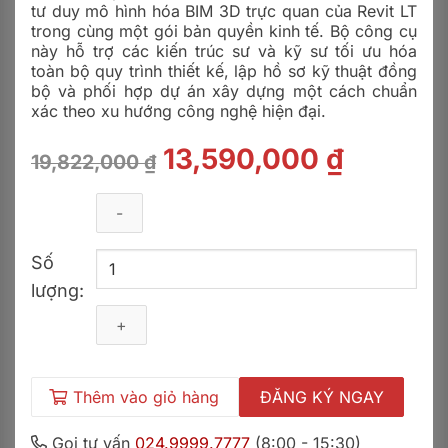
tư duy mô hình hóa BIM 3D trực quan của Revit LT
trong cùng một gói bản quyền kinh tế. Bộ công cụ
này hỗ trợ các kiến trúc sư và kỹ sư tối ưu hóa
toàn bộ quy trình thiết kế, lập hồ sơ kỹ thuật đồng
bộ và phối hợp dự án xây dựng một cách chuẩn
xác theo xu hướng công nghệ hiện đại.
Giá
Giá
13,590,000
₫
19,822,000
₫
gốc
hiện
là:
tại
AutoCAD
19,822,000 ₫.
là:
Số
Revit
lượng:
LT
13,590,
Suite
2027
-
1
năm
Thêm vào giỏ hàng
ĐĂNG KÝ NGAY
số
lượng
Gọi tư vấn
024.9999.7777
(8:00 - 15:30)