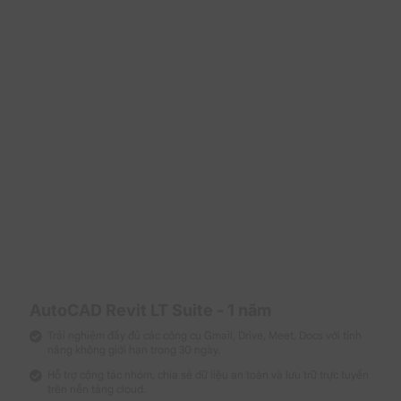
đa góc nhìn mượt mà.
Tự động ánh xạ đối
tượng BIM thành
Layer
Layer/màu sắc tương
Mapping &
ứng trong CAD; hỗ trợ
IFC
chuẩn OpenBIM
(IFC2x3, IFC4) để phối
hợp đa nền tảng.
Chuyển hóa năng lực
xử lý lên hạ tầng đám
Cloud CAD
mây Autodesk, hỗ trợ
Engine (Web
xem, chỉnh sửa bản vẽ
& Mobile)
qua trình duyệt Web
hoặc di động ngay tại
hiện trường.
Trao đổi dữ liệu
& Cộng tác
Tạo môi trường ghi
(Interoperability)
chú đa lớp an toàn
AutoCAD Revit LT Suite - 1 năm
phía trên bản vẽ gốc
Trace &
mà không làm thay đổi
Trải nghiệm đầy đủ các công cụ Gmail, Drive, Meet, Docs với tính
Markup
năng không giới hạn trong 30 ngày.
tệp gốc; tập hợp phản
hồi vào một bảng
Hỗ trợ cộng tác nhóm, chia sẻ dữ liệu an toàn và lưu trữ trực tuyến
quản lý tập trung.
trên nền tảng cloud.