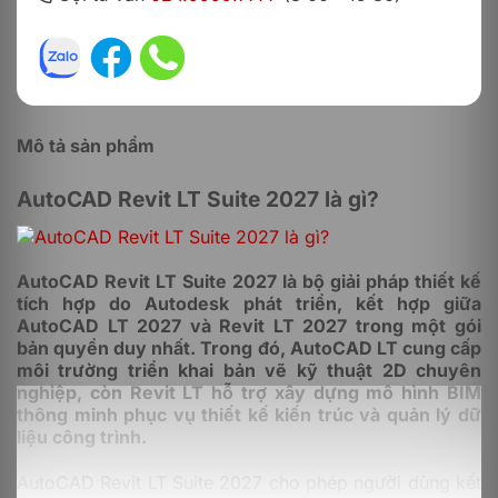
Mô tả sản phẩm
AutoCAD Revit LT Suite 2027 là gì?
AutoCAD Revit LT Suite 2027 là bộ giải pháp thiết kế
tích hợp do Autodesk phát triển, kết hợp giữa
AutoCAD LT 2027 và Revit LT 2027 trong một gói
bản quyền duy nhất. Trong đó, AutoCAD LT cung cấp
môi trường triển khai bản vẽ kỹ thuật 2D chuyên
nghiệp, còn Revit LT hỗ trợ xây dựng mô hình BIM
thông minh phục vụ thiết kế kiến trúc và quản lý dữ
liệu công trình.
AutoCAD Revit LT Suite 2027 cho phép người dùng kết