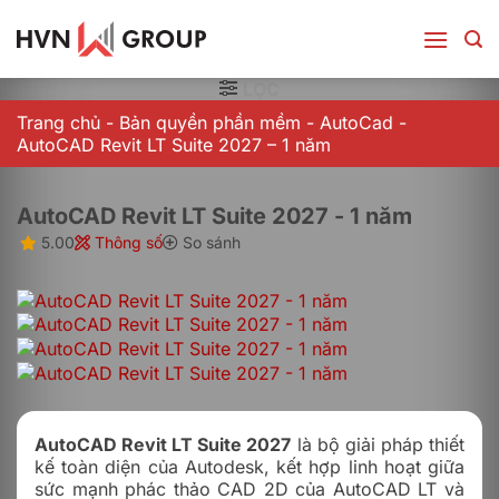
Bỏ
qua
nội
dung
LỌC
Trang chủ
-
Bản quyền phần mềm
-
AutoCad
-
AutoCAD Revit LT Suite 2027 – 1 năm
AutoCAD Revit LT Suite 2027 - 1 năm
5.00
Thông số
So sánh
AutoCAD Revit LT Suite 2027
là bộ giải pháp thiết
kế toàn diện của Autodesk, kết hợp linh hoạt giữa
sức mạnh phác thảo CAD 2D của AutoCAD LT và