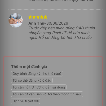
Section Box &
3D, giúp phát hiện sớm
Shading
các xung đột hình học
và cao độ ngay từ giai
đoạn phác thảo.
Được xếp
Anh Thư
–
30/06/2026
Thiết lập các cấu kiện
hạng
5
5
Trước đây bên mình dùng CAD thuần,
thông minh dựa trên
sao
chuyển sang Revit LT dễ hơn mình
các ràng buộc hình
Family tham
nghĩ. Hồ sơ đồng bộ hơn khá nhiều
học (
Constraints
) và
số hóa
công thức toán học,
dễ dàng tùy biến kích
thước theo biến số.
Tự động sinh ra các
bản vẽ mặt bằng, mặt
Cập nhật & Tạo
Thêm một đánh giá
Trích xuất
cắt từ mô hình BIM
hồ sơ tự động
hình chiếu tự
dựa trên cao độ cắt
(Parametric &
Quy trình đăng ký như thế nào?
động
(
Cut Plane
), quản lý độ
Documentation)
dày nét theo
Object
Tôi có thể đăng ký ở đâu
Styles
.
Tôi cần hỗ trợ hướng dẫn sử dụng
Hệ thống ký hiệu mặt
Tôi cần tư vấn, liên với tôi theo thông tin sau:
cắt (
Section Tag
) tự
động liên kết và hiển
Dịch vụ tuyệt vời
Smart Tags &
thị chính xác số hiệu