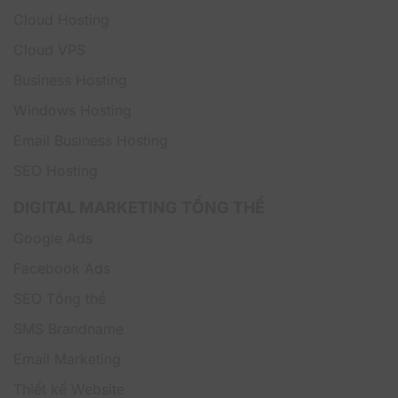
gian chỉnh sửa và đồng bộ hồ sơ thiết kế nhanh
Cloud Hosting
chóng, chính xác.
Cloud VPS
Hỗ trợ chuyển đổi từ CAD sang BIM hiệu quả:
Cho
phép doanh nghiệp tiếp cận quy trình BIM hiện đại
Business Hosting
mà không cần đầu tư ngay các giải pháp BIM
chuyên sâu, giúp tối ưu ngân sách và giảm rủi ro
Windows Hosting
chuyển đổi công nghệ.
Email Business Hosting
Tăng cường khả năng phối hợp dự án:
Hỗ trợ trao
đổi dữ liệu thông qua các định dạng DWG, IFC cùng
SEO Hosting
các công cụ cộng tác trực quan, giúp các bên liên
quan làm việc hiệu quả và thống nhất hơn.
DIGITAL MARKETING TỔNG THỂ
Tối ưu chi phí đầu tư phần mềm:
Tích hợp AutoCAD
Google Ads
LT và Revit LT trong một gói bản quyền duy nhất,
mang lại hiệu quả đầu tư cao hơn so với việc mua
Facebook Ads
riêng từng phần mềm.
SEO Tổng thể
Làm việc linh hoạt mọi lúc, mọi nơi:
Hỗ trợ truy cập
và chỉnh sửa bản vẽ trên nền tảng Web và Mobile,
SMS Brandname
đồng thời đồng bộ dữ liệu đám mây giúp duy trì tiến
Email Marketing
độ công việc liên tục giữa văn phòng và công
trường.
Thiết kế Website