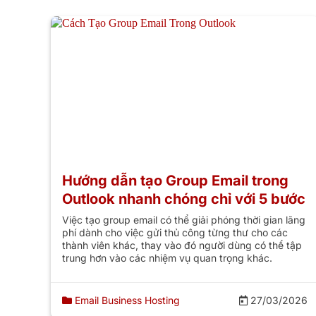
Hướng dẫn tạo Group Email trong
Outlook nhanh chóng chỉ với 5 bước
Việc tạo group email có thể giải phóng thời gian lãng
phí dành cho việc gửi thủ công từng thư cho các
thành viên khác, thay vào đó người dùng có thể tập
trung hơn vào các nhiệm vụ quan trọng khác.
Email Business Hosting
27/03/2026