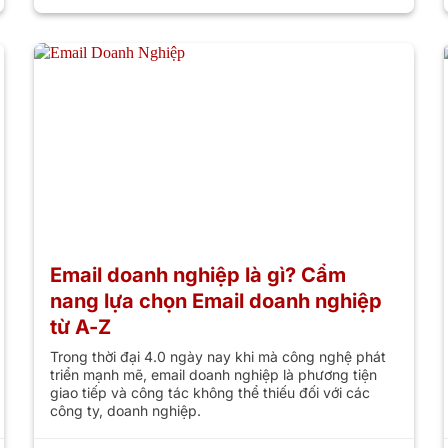
Email doanh nghiệp là gì? Cẩm
nang lựa chọn Email doanh nghiệp
từ A-Z
Trong thời đại 4.0 ngày nay khi mà công nghệ phát
triển mạnh mẽ, email doanh nghiệp là phương tiện
giao tiếp và công tác không thể thiếu đối với các
công ty, doanh nghiệp.