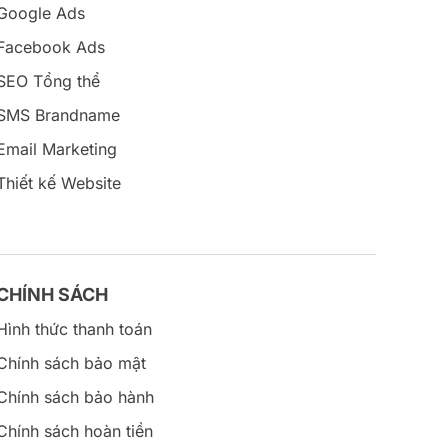
Google Ads
Facebook Ads
SEO Tổng thể
SMS Brandname
Email Marketing
Thiết kế Website
CHÍNH SÁCH
Hình thức thanh toán
Chính sách bảo mật
Chính sách bảo hành
Chính sách hoàn tiền