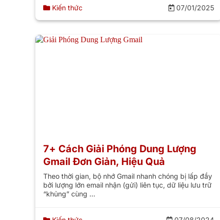
Kiến thức
07/01/2025
7+ Cách Giải Phóng Dung Lượng
Gmail Đơn Giản, Hiệu Quả
Theo thời gian, bộ nhớ Gmail nhanh chóng bị lấp đầy
bởi lượng lớn email nhận (gửi) liên tục, dữ liệu lưu trữ
“khủng” cùng ...
Kiến thức
07/08/2024