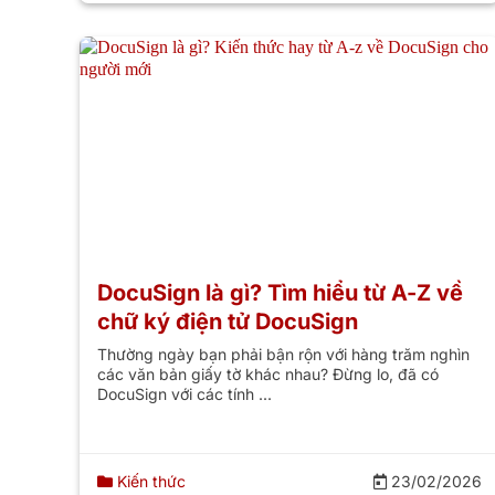
DocuSign là gì? Tìm hiểu từ A-Z về
chữ ký điện tử DocuSign
Thường ngày bạn phải bận rộn với hàng trăm nghìn
các văn bản giấy tờ khác nhau? Đừng lo, đã có
DocuSign với các tính ...
Kiến thức
23/02/2026