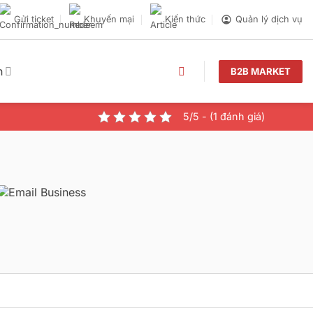
Gửi ticket
Khuyến mại
Kiến thức
Quản lý dịch vụ
n
B2B MARKET
5/5 - (1 đánh giá)