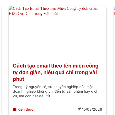
Cách tạo email theo tên miền công
ty đơn giản, hiệu quả chỉ trong vài
phút
Trong kỷ nguyên số, sự chuyên nghiệp của một
doanh nghiệp không chỉ đến từ sản phẩm hay dịch
vụ, mà còn bắt đầu từ ...
Kiến thức
15/03/2026