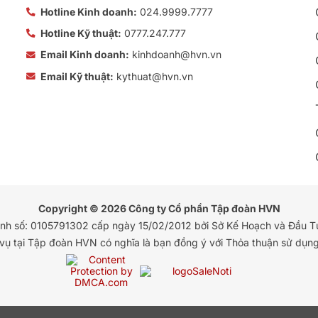
Hotline Kinh doanh:
024.9999.7777
Hotline Kỹ thuật:
0777.247.777
Email Kinh doanh:
kinhdoanh@hvn.vn
Email Kỹ thuật:
kythuat@hvn.vn
Copyright © 2026 Công ty Cổ phần Tập đoàn HVN
anh số: 0105791302 cấp ngày 15/02/2012 bởi Sở Kế Hoạch và Đầu T
 vụ tại Tập đoàn HVN có nghĩa là bạn đồng ý với Thỏa thuận sử dụng