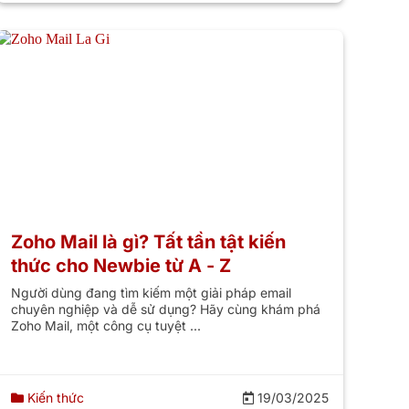
Zoho Mail là gì? Tất tần tật kiến
thức cho Newbie từ A - Z
Người dùng đang tìm kiếm một giải pháp email
chuyên nghiệp và dễ sử dụng? Hãy cùng khám phá
Zoho Mail, một công cụ tuyệt ...
Kiến thức
19/03/2025