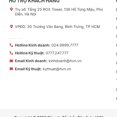
HỖ TRỢ KHÁCH HÀNG
Trụ sở:
Tầng 25 ROX Tower, 136 Hồ Tùng Mậu, Phú
Diễn, Hà Nội
VPĐD: 30 Trương Văn Bang, Bình Trưng, TP HCM
Hotline Kinh doanh:
024.9999.7777
Hotline Kỹ thuật:
0777.247.777
Email Kinh doanh:
kinhdoanh@hvn.vn
Email Kỹ thuật:
kythuat@hvn.vn