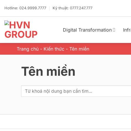
Bỏ
qua
Hotline: 024.9999.7777
Kỹ thuật: 0777.247.777
nội
dung
Digital Transformation
Inf
Trang chủ
-
Kiến thức
-
Tên miền
Tên miền
Tìm
kiếm: