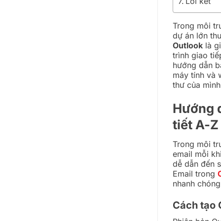
Lời kết
Trong môi tr
dự án lớn thư
Outlook
là g
trình giao t
hướng dẫn bạ
máy tính và 
thư của mình
Hướng d
tiết A-Z
Trong môi tr
email mỗi kh
dễ dẫn đến s
Email trong
nhanh chóng 
Cách tạo 