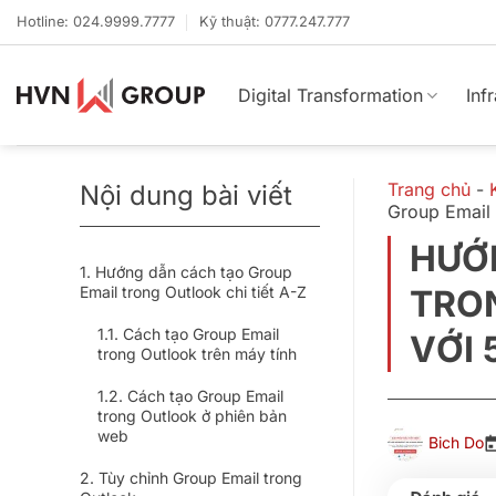
Bỏ
Hotline: 024.9999.7777
Kỹ thuật: 0777.247.777
qua
nội
dung
Digital Transformation
Inf
Trang chủ
-
Nội dung bài viết
Group Email 
HƯỚ
Hướng dẫn cách tạo Group
Email trong Outlook chi tiết A-Z
TRO
Cách tạo Group Email
VỚI 
trong Outlook trên máy tính
Cách tạo Group Email
trong Outlook ở phiên bản
web
Bich Do
Tùy chỉnh Group Email trong