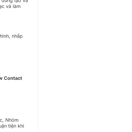
 dùng tạo và
lạc và làm
hình, nhấp
w Contact
ốc, Nhóm
ận tiện khi