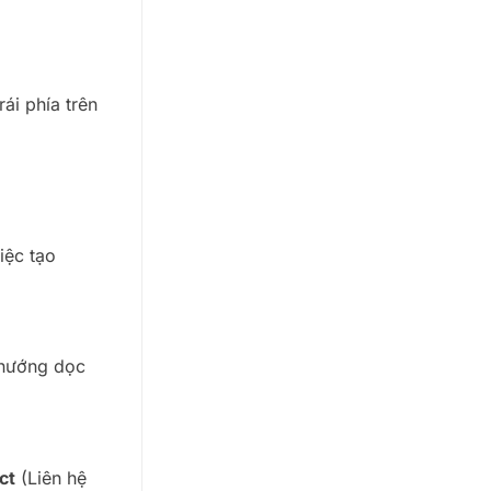
ái phía trên
iệc tạo
 hướng dọc
ct
(Liên hệ