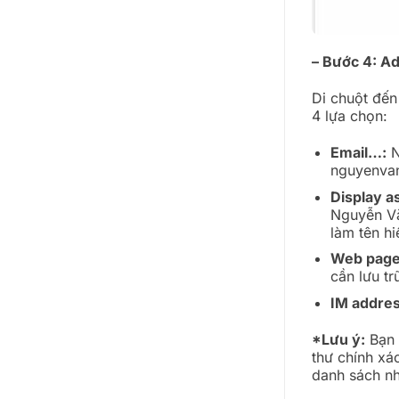
– Bước 4: A
Di chuột đến
4 lựa chọn:
Email…:
N
nguyenva
Display a
Nguyễn Vă
làm tên hiể
Web page
cần lưu tr
IM addres
*Lưu ý:
Bạn 
thư chính xá
danh sách n