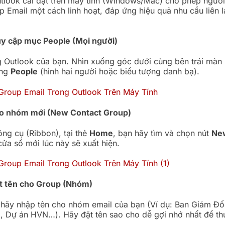
tlook cài đặt trên máy tính (Windows/Mac) cho phép người
p Email một cách linh hoạt, đáp ứng hiệu quả nhu cầu liên 
uy cập mục People (Mọi người)
Outlook của bạn. Nhìn xuống góc dưới cùng bên trái màn 
ợng
People
(hình hai người hoặc biểu tượng danh bạ).
ạo nhóm mới (New Contact Group)
ông cụ (Ribbon), tại thẻ
Home
, bạn hãy tìm và chọn nút
Ne
cửa sổ mới lúc này sẽ xuất hiện.
ặt tên cho Group (Nhóm)
 hãy nhập tên cho nhóm email của bạn (Ví dụ: Ban Giám Đ
, Dự án HVN…). Hãy đặt tên sao cho dễ gợi nhớ nhất để thu