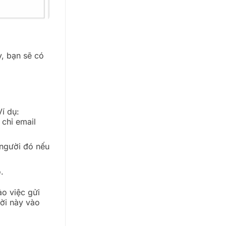
y, bạn sẽ có
í dụ:
 chỉ email
 người đó nếu
.
o việc gửi
ời này vào