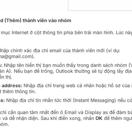
dd (Thêm) thành viên vào nhóm
 mục Internet ở cột thông tin phía bên trái màn hình. Lúc nà
hập chính xác địa chỉ email của thành viên mới (ví dụ:
na@gmail.com).
s:
Nhập tên hiển thị bạn muốn thấy trong danh sách nhóm (V
n A). Nếu bạn để trống, Outlook thường sẽ tự động lấy địa
n thị.
 address:
Nhập địa chỉ trang web cá nhân hoặc hồ sơ của
ữ thêm thông tin.
s:
Nhập địa chỉ tin nhắn tức thời (Instant Messaging) nếu có
chỉ cần quan tâm nhất đến ô Email và Display as để đảm bả
c và dễ nhận diện. Sau khi điền xong, nhấn
OK
để thêm ngư
hóm.