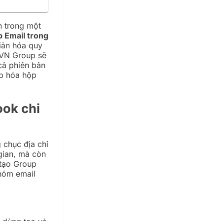
n trong một
 Email trong
giản hóa quy
 HVN Group sẽ
 cả phiên bản
ệp hóa hộp
ook chi
 chục địa chỉ
gian, mà còn
 tạo Group
nhóm email