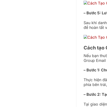
– Bước 5: Lư
Sau khi danh
để hoàn tất 
Cách tạo 
Nếu bạn thườ
Group Email 
– Bước 1: Ch
Thực hiện đă
phía bên trá
– Bước 2: Tạ
Tại giao diệ