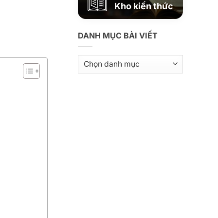
Kho kiến thức
DANH MỤC BÀI VIẾT
Danh
mục
bài
viết