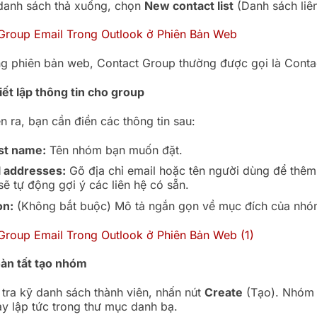
 danh sách thả xuống, chọn
New contact list
(Danh sách liên
ng phiên bản web, Contact Group thường được gọi là Contac
iết lập thông tin cho group
n ra, bạn cần điền các thông tin sau:
ist name:
Tên nhóm bạn muốn đặt.
 addresses:
Gõ địa chỉ email hoặc tên người dùng để thê
ẽ tự động gợi ý các liên hệ có sẵn.
on:
(Không bắt buộc) Mô tả ngắn gọn về mục đích của nhó
oàn tất tạo nhóm
 tra kỹ danh sách thành viên, nhấn nút
Create
(Tạo). Nhóm 
ay lập tức trong thư mục danh bạ.