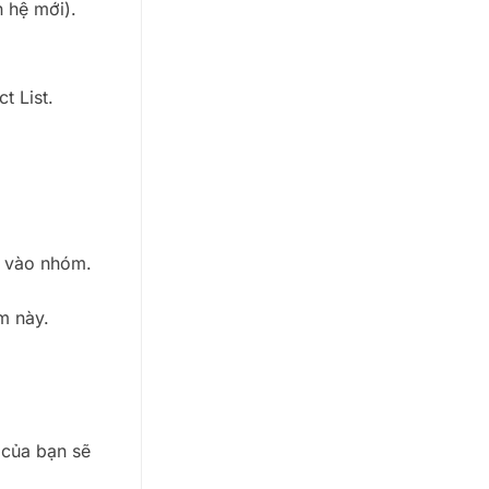
 hệ mới).
t List.
m vào nhóm.
m này.
của bạn sẽ