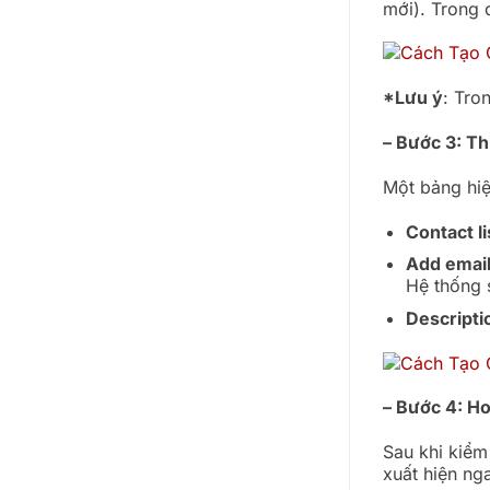
mới). Trong
*Lưu ý
: Tro
– Bước 3: Th
Một bảng hiệ
Contact l
Add email
Hệ thống s
Descripti
– Bước 4: H
Sau khi kiểm
xuất hiện ng