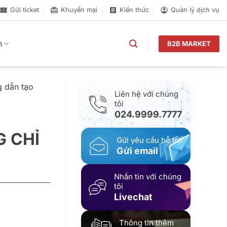
Gửi ticket
Khuyến mại
Kiến thức
Quản lý dịch vụ
n
B2B MARKET
 dẫn tạo
Liên hệ với chúng
tôi
024.9999.7777
 CHỈ
Gửi yêu cầu hỗ trợ
Gửi email
Nhắn tin với chúng
tôi
Livechat
Thông tin thêm