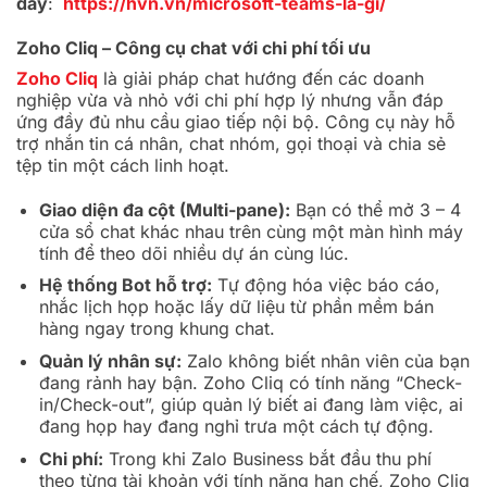
đây
:
https://hvn.vn/microsoft-teams-la-gi/
Zoho Cliq – Công cụ chat với chi phí tối ưu
Zoho Cliq
là giải pháp chat hướng đến các doanh
nghiệp vừa và nhỏ với chi phí hợp lý nhưng vẫn đáp
ứng đầy đủ nhu cầu giao tiếp nội bộ. Công cụ này hỗ
trợ nhắn tin cá nhân, chat nhóm, gọi thoại và chia sẻ
tệp tin một cách linh hoạt.
Giao diện đa cột (Multi-pane):
Bạn có thể mở 3 – 4
cửa sổ chat khác nhau trên cùng một màn hình máy
tính để theo dõi nhiều dự án cùng lúc.
Hệ thống Bot hỗ trợ:
Tự động hóa việc báo cáo,
nhắc lịch họp hoặc lấy dữ liệu từ phần mềm bán
hàng ngay trong khung chat.
Quản lý nhân sự:
Zalo không biết nhân viên của bạn
đang rảnh hay bận. Zoho Cliq có tính năng “Check-
in/Check-out”, giúp quản lý biết ai đang làm việc, ai
đang họp hay đang nghỉ trưa một cách tự động.
Chi phí:
Trong khi Zalo Business bắt đầu thu phí
theo từng tài khoản với tính năng hạn chế, Zoho Cliq