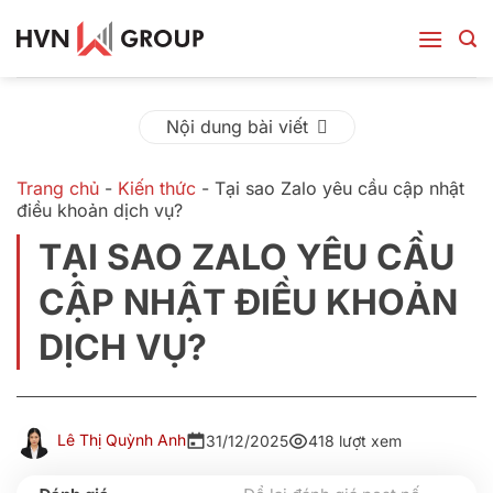
Bỏ
qua
nội
dung
Nội dung bài viết
Trang chủ
-
Kiến thức
-
Tại sao Zalo yêu cầu cập nhật
điều khoản dịch vụ?
TẠI SAO ZALO YÊU CẦU
CẬP NHẬT ĐIỀU KHOẢN
DỊCH VỤ?
Lê Thị Quỳnh Anh
31/12/2025
418 lượt xem