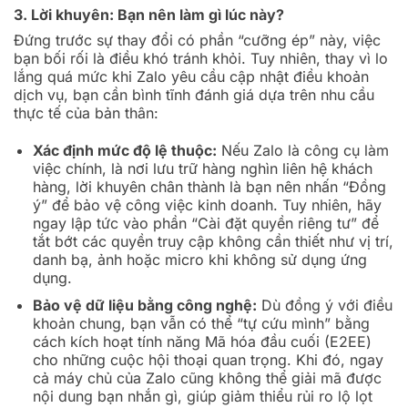
3. Lời khuyên: Bạn nên làm gì lúc này?
Đứng trước sự thay đổi có phần “cưỡng ép” này, việc
bạn bối rối là điều khó tránh khỏi. Tuy nhiên, thay vì lo
lắng quá mức khi Zalo yêu cầu cập nhật điều khoản
dịch vụ, bạn cần bình tĩnh đánh giá dựa trên nhu cầu
thực tế của bản thân:
Xác định mức độ lệ thuộc:
Nếu Zalo là công cụ làm
việc chính, là nơi lưu trữ hàng nghìn liên hệ khách
hàng, lời khuyên chân thành là bạn nên nhấn “Đồng
ý” để bảo vệ công việc kinh doanh. Tuy nhiên, hãy
ngay lập tức vào phần “Cài đặt quyền riêng tư” để
tắt bớt các quyền truy cập không cần thiết như vị trí,
danh bạ, ảnh hoặc micro khi không sử dụng ứng
dụng.
Bảo vệ dữ liệu bằng công nghệ:
Dù đồng ý với điều
khoản chung, bạn vẫn có thể “tự cứu mình” bằng
cách kích hoạt tính năng Mã hóa đầu cuối (E2EE)
cho những cuộc hội thoại quan trọng. Khi đó, ngay
cả máy chủ của Zalo cũng không thể giải mã được
nội dung bạn nhắn gì, giúp giảm thiểu rủi ro lộ lọt