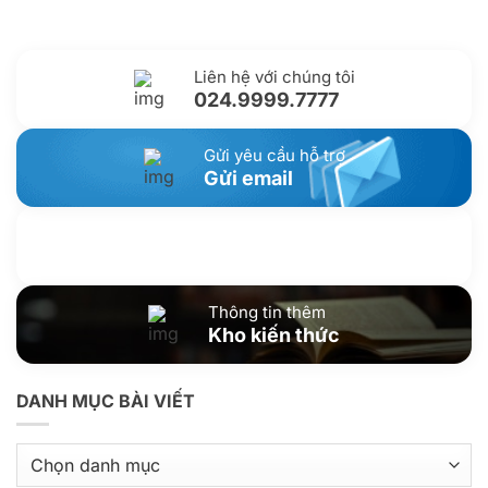
Liên hệ với chúng tôi
024.9999.7777
Gửi yêu cầu hỗ trợ
Gửi email
Nhắn tin với chúng tôi
Livechat
Thông tin thêm
Kho kiến thức
DANH MỤC BÀI VIẾT
Danh
mục