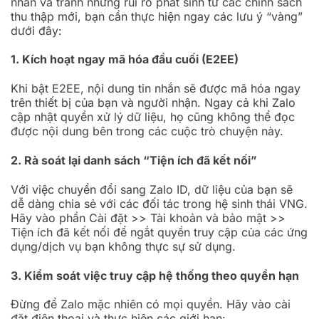
nhân và tránh những rủi ro phát sinh từ các chính sách
thu thập mới, bạn cần thực hiện ngay các lưu ý “vàng”
dưới đây:
1. Kích hoạt ngay mã hóa đầu cuối (E2EE)
Khi bật E2EE, nội dung tin nhắn sẽ được mã hóa ngay
trên thiết bị của bạn và người nhận. Ngay cả khi Zalo
cập nhật quyền xử lý dữ liệu, họ cũng không thể đọc
được nội dung bên trong các cuộc trò chuyện này.
2. Rà soát lại danh sách “Tiện ích đã kết nối”
Với việc chuyển đổi sang Zalo ID, dữ liệu của bạn sẽ
dễ dàng chia sẻ với các đối tác trong hệ sinh thái VNG.
Hãy vào phần Cài đặt >> Tài khoản và bảo mật >>
Tiện ích đã kết nối để ngắt quyền truy cập của các ứng
dụng/dịch vụ bạn không thực sự sử dụng.
3. Kiểm soát việc truy cập hệ thống theo quyền hạn
Đừng để Zalo mặc nhiên có mọi quyền. Hãy vào cài
đặt điện thoại và thực hiện các giới hạn: