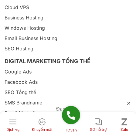
Cloud VPS
Business Hosting
Windows Hosting
Email Business Hosting
SEO Hosting
DIGITAL MARKETING TỔNG THỂ
Google Ads
Facebook Ads
SEO Tổng thể
SMS Brandname
Đang tải...
Email Marketing
Thiết kế Website
Dịch vụ
Khuyến mãi
Gửi hỗ trợ
Zalo
Tư vấn