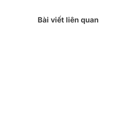
bài
viết
Bài viết liên quan