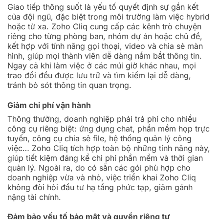
Giao tiếp thông suốt là yếu tố quyết định sự gắn kết
của đội ngũ, đặc biệt trong môi trường làm việc hybrid
hoặc từ xa. Zoho Cliq cung cấp các kênh trò chuyện
riêng cho từng phòng ban, nhóm dự án hoặc chủ đề,
kết hợp với tính năng gọi thoại, video và chia sẻ màn
hình, giúp mọi thành viên dễ dàng nắm bắt thông tin.
Ngay cả khi làm việc ở các múi giờ khác nhau, mọi
trao đổi đều được lưu trữ và tìm kiếm lại dễ dàng,
tránh bỏ sót thông tin quan trọng.
Giảm chi phí vận hành
Thông thường, doanh nghiệp phải trả phí cho nhiều
công cụ riêng biệt: ứng dụng chat, phần mềm họp trực
tuyến, công cụ chia sẻ file, hệ thống quản lý công
việc… Zoho Cliq tích hợp toàn bộ những tính năng này,
giúp tiết kiệm đáng kể chi phí phần mềm và thời gian
quản lý. Ngoài ra, do có sẵn các gói phù hợp cho
doanh nghiệp vừa và nhỏ, việc triển khai Zoho Cliq
không đòi hỏi đầu tư hạ tầng phức tạp, giảm gánh
nặng tài chính.
Đảm bảo yếu tố bảo mật và quyền riêng tư