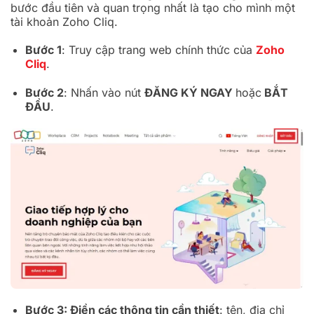
bước đầu tiên và quan trọng nhất là tạo cho mình một
tài khoản Zoho Cliq.
Bước 1
: Truy cập trang web chính thức của
Zoho
Cliq
.
Bước 2
: Nhấn vào nút
ĐĂNG KÝ NGAY
hoặc
BẮT
ĐẦU
.
Bước 3
: Điền các thông tin cần thiết
: tên, địa chỉ