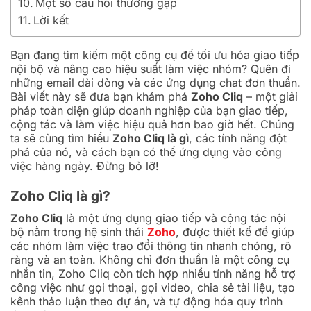
Một số câu hỏi thường gặp
Lời kết
Bạn đang tìm kiếm một công cụ để tối ưu hóa giao tiếp
nội bộ và nâng cao hiệu suất làm việc nhóm? Quên đi
những email dài dòng và các ứng dụng chat đơn thuần.
Bài viết này sẽ đưa bạn khám phá
Zoho Cliq
– một giải
pháp toàn diện giúp doanh nghiệp của bạn giao tiếp,
cộng tác và làm việc hiệu quả hơn bao giờ hết. Chúng
ta sẽ cùng tìm hiểu
Zoho Cliq là gì
, các tính năng đột
phá của nó, và cách bạn có thể ứng dụng vào công
việc hàng ngày. Đừng bỏ lỡ!
Zoho Cliq là gì?
Zoho Cliq
là một ứng dụng giao tiếp và cộng tác nội
bộ nằm trong hệ sinh thái
Zoho
, được thiết kế để giúp
các nhóm làm việc trao đổi thông tin nhanh chóng, rõ
ràng và an toàn. Không chỉ đơn thuần là một công cụ
nhắn tin, Zoho Cliq còn tích hợp nhiều tính năng hỗ trợ
công việc như gọi thoại, gọi video, chia sẻ tài liệu, tạo
kênh thảo luận theo dự án, và tự động hóa quy trình