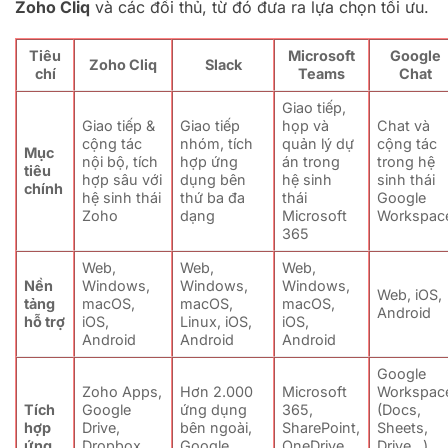
Zoho Cliq
và các đối thủ, từ đó đưa ra lựa chọn tối ưu.
Tiêu
Microsoft
Google
Zoho Cliq
Slack
chí
Teams
Chat
Giao tiếp,
Giao tiếp &
Giao tiếp
họp và
Chat và
cộng tác
nhóm, tích
quản lý dự
cộng tác
Mục
nội bộ, tích
hợp ứng
án trong
trong hệ
tiêu
hợp sâu với
dụng bên
hệ sinh
sinh thái
chính
hệ sinh thái
thứ ba đa
thái
Google
Zoho
dạng
Microsoft
Workspac
365
Web,
Web,
Web,
Nền
Windows,
Windows,
Windows,
Web, iOS,
tảng
macOS,
macOS,
macOS,
Android
hỗ trợ
iOS,
Linux, iOS,
iOS,
Android
Android
Android
Google
Zoho Apps,
Hơn 2.000
Microsoft
Workspac
Tích
Google
ứng dụng
365,
(Docs,
hợp
Drive,
bên ngoài,
SharePoint,
Sheets,
ứng
Dropbox,
Google
OneDrive,
Drive…),