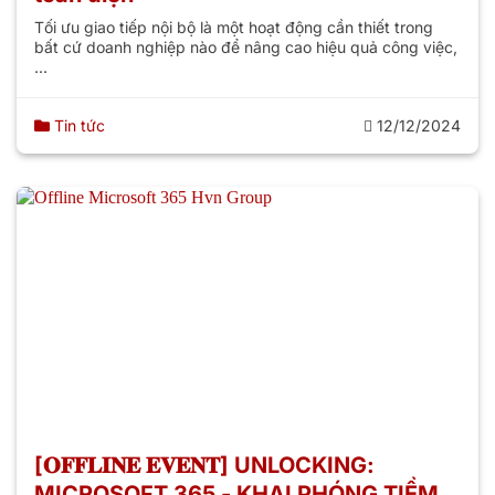
Tối ưu giao tiếp nội bộ là một hoạt động cần thiết trong
bất cứ doanh nghiệp nào để nâng cao hiệu quả công việc,
...
Tin tức
12/12/2024
[𝐎𝐅𝐅𝐋𝐈𝐍𝐄 𝐄𝐕𝐄𝐍𝐓] UNLOCKING:
MICROSOFT 365 - KHAI PHÓNG TIỀM