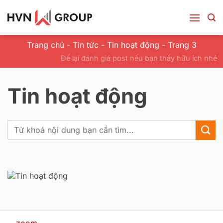
Bỏ
qua
nội
dung
Trang chủ
-
Tin tức
-
Tin hoạt động
-
Trang 3
Để lại đánh giá post nếu bạn thấy hữu ích nhé
Tin hoạt động
Tìm
kiếm:
zoom