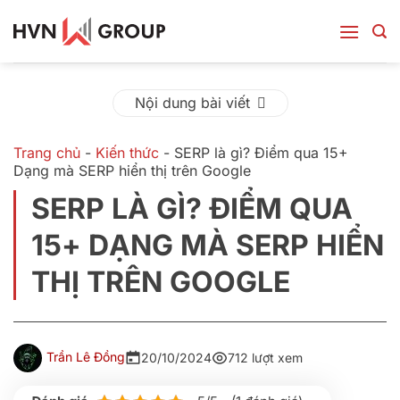
Bỏ
qua
nội
dung
Nội dung bài viết
Trang chủ
-
Kiến thức
-
SERP là gì? Điểm qua 15+
Dạng mà SERP hiển thị trên Google
SERP LÀ GÌ? ĐIỂM QUA
15+ DẠNG MÀ SERP HIỂN
THỊ TRÊN GOOGLE
Trần Lê Đồng
20/10/2024
712 lượt xem