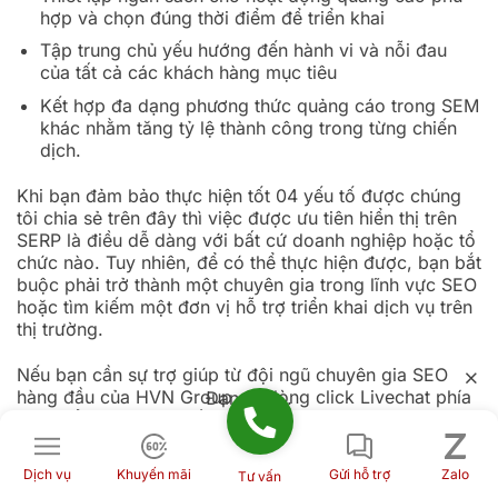
hợp và chọn đúng thời điểm để triển khai
Tập trung chủ yếu hướng đến hành vi và nỗi đau
của tất cả các khách hàng mục tiêu
Kết hợp đa dạng phương thức quảng cáo trong SEM
khác nhằm tăng tỷ lệ thành công trong từng chiến
dịch.
Khi bạn đảm bảo thực hiện tốt 04 yếu tố được chúng
tôi chia sẻ trên đây thì việc được ưu tiên hiển thị trên
SERP là điều dễ dàng với bất cứ doanh nghiệp hoặc tổ
chức nào. Tuy nhiên, để có thể thực hiện được, bạn bắt
buộc phải trở thành một chuyên gia trong lĩnh vực SEO
hoặc tìm kiếm một đơn vị hỗ trợ triển khai dịch vụ trên
thị trường.
Nếu bạn cần sự trợ giúp từ đội ngũ chuyên gia SEO
hàng đầu của HVN Group, vui lòng click
Livechat
phía
Đang tải...
dưới để Nhân sự tư vấn của chúng tôi sẽ liên hệ tức thì
để giải đáp.
Dịch vụ
Khuyến mãi
Gửi hỗ trợ
Zalo
Tư vấn
Một số câu hỏi thường gặp