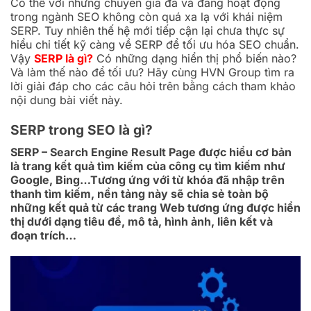
Có thể với những chuyên gia đã và đang hoạt động
trong ngành SEO không còn quá xa lạ với khái niệm
SERP. Tuy nhiên thế hệ mới tiếp cận lại chưa thực sự
hiểu chi tiết kỹ càng về SERP để tối ưu hóa SEO chuẩn.
Vậy
SERP là gì?
Có những dạng hiển thị phổ biến nào?
Và làm thế nào để tối ưu? Hãy cùng HVN Group tìm ra
lời giải đáp cho các câu hỏi trên bằng cách tham khảo
nội dung bài viết này.
SERP trong SEO là gì?
SERP – Search Engine Result Page được hiểu cơ bản
là trang kết quả tìm kiếm của công cụ tìm kiếm như
Google, Bing…Tương ứng với từ khóa đã nhập trên
thanh tìm kiếm, nền tảng này sẽ chia sẻ toàn bộ
những kết quả từ các trang Web tương ứng được hiển
thị dưới dạng tiêu đề, mô tả, hình ảnh, liên kết và
đoạn trích…