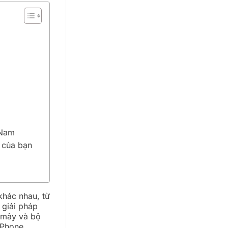
 Nam
 của bạn
khác nhau, từ
 giải pháp
 mây và bộ
 Phone