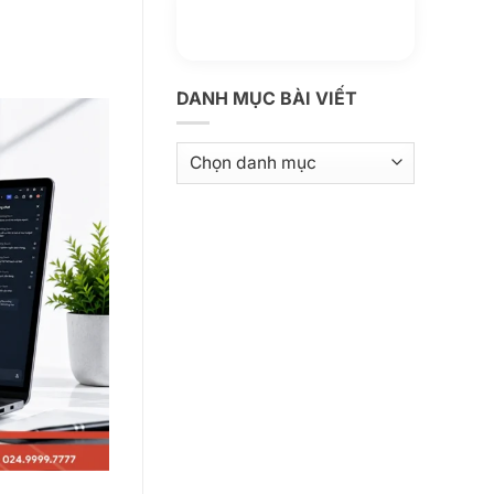
Thông tin thêm
Kho kiến thức
DANH MỤC BÀI VIẾT
Danh
mục
bài
viết