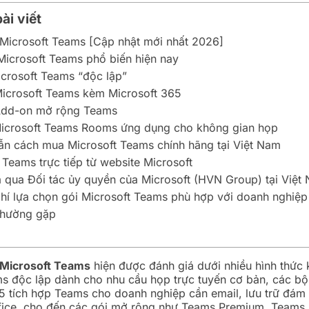
ài viết
 Microsoft Teams [Cập nhật mới nhất 2026]
Microsoft Teams phổ biến hiện nay
icrosoft Teams “độc lập”
Microsoft Teams kèm Microsoft 365
Add-on mở rộng Teams
Microsoft Teams Rooms ứng dụng cho không gian họp
n cách mua Microsoft Teams chính hãng tại Việt Nam
Teams trực tiếp từ website Microsoft
 qua Đối tác ủy quyền của Microsoft (HVN Group) tại Việt
chí lựa chọn gói Microsoft Teams phù hợp với doanh nghiệp
thường gặp
Microsoft Teams
hiện được đánh giá dưới nhiều hình thức 
s độc lập dành cho nhu cầu họp trực tuyến cơ bản, các bộ
5 tích hợp Teams cho doanh nghiệp cần email, lưu trữ đám
fice, cho đến các gói mở rộng như Teams Premium, Teams