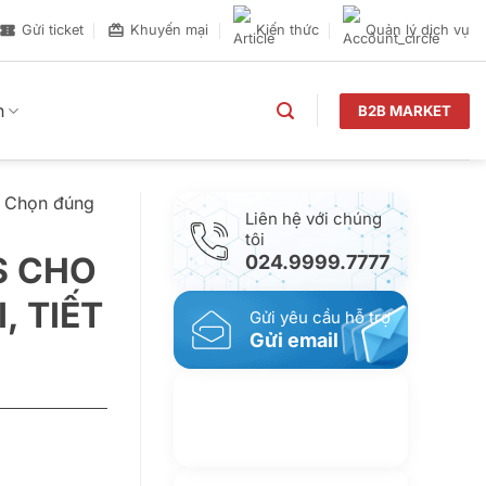
Gửi ticket
Khuyến mại
Kiến thức
Quản lý dịch vụ
n
B2B MARKET
: Chọn đúng
Liên hệ với chúng
tôi
S CHO
024.9999.7777
, TIẾT
Gửi yêu cầu hỗ trợ
Gửi email
Nhắn tin với chúng
tôi
Livechat