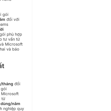
i gói
năm
đối với
Teams
ời
gói phù hợp
 tư vấn từ
và Microsoft
khai và báo
ất
/tháng
đối
 gói
 Microsoft
 từ
 dùng/năm
nh nghiệp quy