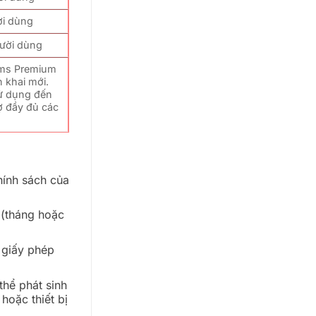
ời dùng
ười dùng
oms Premium
n khai mới.
sử dụng đến
ợ đầy đủ các
hính sách của
 (tháng hoặc
 giấy phép
hể phát sinh
hoặc thiết bị