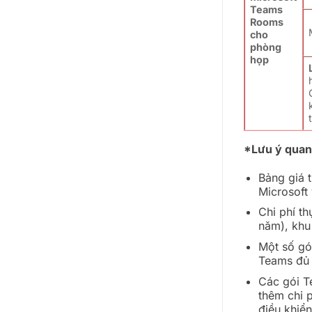
Teams
Rooms
cho
phòng
họp
*Lưu ý quan
Bảng giá t
Microsoft
Chi phí t
năm), khu
Một số gó
Teams đủ 
Các gói T
thêm chi p
điều khiển