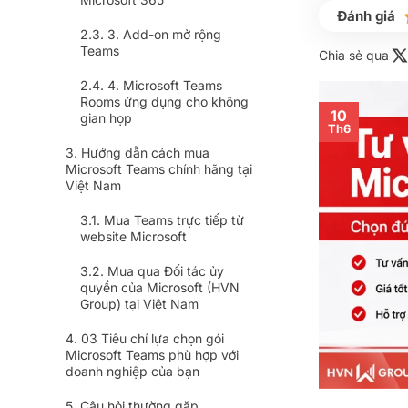
3. Add-on mở rộng
Teams
Chia sẻ qua
4. Microsoft Teams
Rooms ứng dụng cho không
10
gian họp
Th6
Hướng dẫn cách mua
Microsoft Teams chính hãng tại
Việt Nam
Mua Teams trực tiếp từ
website Microsoft
Mua qua Đối tác ủy
quyền của Microsoft (HVN
Group) tại Việt Nam
03 Tiêu chí lựa chọn gói
Microsoft Teams phù hợp với
doanh nghiệp của bạn
Câu hỏi thường gặp