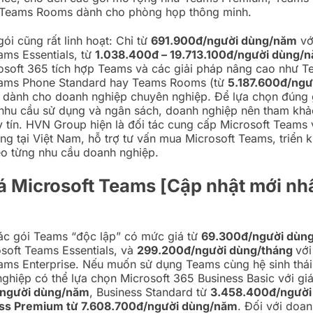
 Teams Rooms dành cho phòng họp thông minh.
ói cũng rất linh hoạt: Chỉ từ
691.900đ/người dùng/năm
vớ
ams Essentials, từ
1.038.400đ – 19.713.100đ/người dùng/
osoft 365 tích hợp Teams và các giải pháp nâng cao như 
ams Phone Standard hay Teams Rooms (từ
5.187.600đ/ngư
dành cho doanh nghiệp chuyên nghiệp. Để lựa chọn đúng 
nhu cầu sử dụng và ngân sách, doanh nghiệp nên tham khảo
y tín. HVN Group hiện là đối tác cung cấp Microsoft Teams 
ng tại Việt Nam, hỗ trợ tư vấn mua Microsoft Teams, triển 
heo từng nhu cầu doanh nghiệp.
á Microsoft Teams [Cập nhật mới nh
các gói Teams “độc lập” có mức giá từ
69.300đ/người dùng
osoft Teams Essentials, và
299.200đ/người dùng/tháng
với
ams Enterprise. Nếu muốn sử dụng Teams cùng hệ sinh thái
ghiệp có thể lựa chọn Microsoft 365 Business Basic với giá
/người dùng/năm
, Business Standard từ
3.458.400đ/người
ss Premium từ 7.608.700đ/người dùng/năm
. Đối với doa