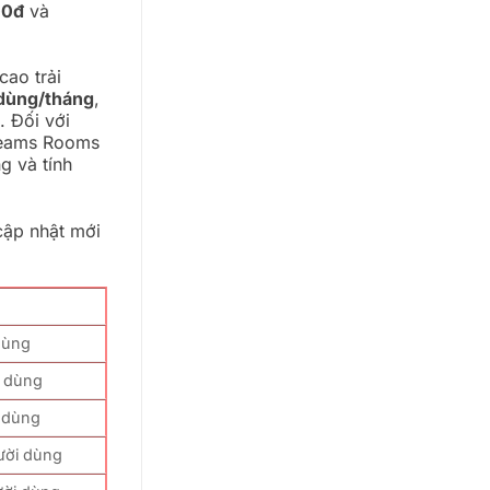
00đ
và
cao trải
dùng/tháng
,
g
. Đối với
 Teams Rooms
g và tính
cập nhật mới
dùng
i dùng
 dùng
ười dùng