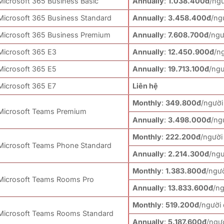
Microsoft 365 Business Basic
Annually
:
1.038.400đ
/ng
Microsoft 365 Business Standard
Annually
:
3.458.400đ
/ng
Microsoft 365 Business Premium
Annually
:
7.608.700đ
/ngư
Microsoft 365 E3
Annually
:
12.450.900đ
/n
Microsoft 365 E5
Annually
:
19.713.100đ
/ng
Microsoft 365 E7
Liên hệ
Monthly
:
349.800đ
/ngườ
Microsoft Teams Premium
Annually
:
3.498.000đ
/ng
Monthly
:
222.200đ
/người
Microsoft Teams Phone Standard
Annually
:
2.214.300đ
/ng
Monthly
:
1.383.800đ
/ngư
Microsoft Teams Rooms Pro
Annually
:
13.833.600đ
/n
Monthly
:
519.200đ
/người
Microsoft Teams Rooms Standard
Annually
:
5.187.600đ
/ngư