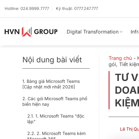
Bỏ
qua
Hotline: 024.9999.7777
Kỹ thuật: 0777.247.777
nội
dung
Digital Transformation
Inf
Trang chủ
-
Nội dung bài viết
gói, Tiết kiệ
TƯ 
Bảng giá Microsoft Teams
[Cập nhật mới nhất 2026]
DOAN
Các gói Microsoft Teams phổ
KIỆM
biến hiện nay
1. Microsoft Teams “độc
lập”
Lê Thị Q
2. Microsoft Teams kèm
Microsoft 365