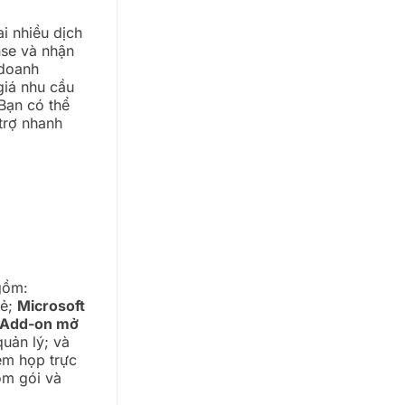
i nhiều dịch
nse và nhận
 doanh
giá nhu cầu
 Bạn có thể
 trợ nhanh
gồm:
lẻ;
Microsoft
Add-on mở
quản lý; và
iệm họp trực
óm gói và