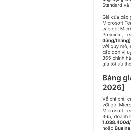
Standard và
Giá của các g
Microsoft Te
các gói Micr
Premium, Te
dùng/tháng)
với quy mô, 
các đơn vị u
365 chính hã
giá tối ưu t
Bảng gi
2026]
Về chi phí, 
với gói Micr
Microsoft Te
365, doanh n
1.038.400đ
hoặc
Busine