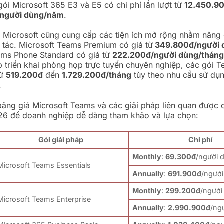
gói Microsoft 365 E3 và E5 có chi phí lần lượt từ
12.450.9
/người dùng/năm
.
 Microsoft cũng cung cấp các tiện ích mở rộng nhằm nâng 
tác. Microsoft Teams Premium có giá từ
349.800đ/người 
ams Phone Standard có giá từ
222.200đ/người dùng/thán
 triển khai phòng họp trực tuyến chuyên nghiệp, các gói
từ
519.200đ
đến
1.729.200đ/tháng
tùy theo nhu cầu sử dụn
.
bảng giá Microsoft Teams và các giải pháp liên quan được 
26 để doanh nghiệp dễ dàng tham khảo và lựa chọn:
Gói giải pháp
Chi phí
Monthly
:
69.300đ
/người 
Microsoft Teams Essentials
Annually
:
691.900đ
/ngườ
Monthly
:
299.200đ
/người
Microsoft Teams Enterprise
Annually
:
2.990.900đ
/ng