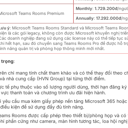
Monthly
:
1.729.200đ
/ngư
Microsoft Teams Rooms Premium
Annually
:
17.292.000đ
/ng
Lưu ý
: Microsoft Teams Rooms Standard và Microsoft Teams Ro
hiện là các gói legacy, không còn được Microsoft khuyến nghị triể
Các doanh nghiệp đang sử dụng các license này có thể tiếp tục 
khi hết hạn, sau đó chuyển sang Teams Rooms Pro để được hỗ tr
tính năng quản trị và phòng họp thông minh mới nhất.
 trọng
:
rên chỉ mang tính chất tham khảo và có thể thay đổi theo c
 và nhà cung cấp (HVN Group) tại từng thời điểm.
hực tế phụ thuộc vào số lượng người dùng, thời hạn đăng ký
 vực thanh toán và chương trình ưu đãi hiện hành.
i yêu cầu mua kèm giấy phép nền tảng Microsoft 365 hoặc
điều kiện để sử dụng đầy đủ tính năng.
eams Rooms được cấp phép theo thiết bị/phòng họp và có t
hí phần cứng như camera, màn hình tương tác, loa hội nghị 
.