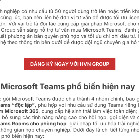
h nghiệp có nhu cầu từ 50 người dùng trở lên hoặc triển kha
 cùng lúc, bạn nên liên hệ đơn vị tư vấn để được tối ưu lice
hơn. Với vai trò là đối tác cung cấp giải pháp Microsoft cho
Group sẵn sàng hỗ trợ tư vấn mua Microsoft Teams, đánh 
xuất phương án bản quyền phù hợp và tối ưu chi phí đầu tư.
ên hệ theo thông tin bên dưới để được đội ngũ chuyên gia hỗ
ĐĂNG KÝ NGAY VỚI HVN GROUP
 Microsoft Teams phổ biến hiện nay
c gói Microsoft Teams được chia thành 4 nhóm chính, bao 
eams “độc lập”
, phù hợp với nhu cầu sử dụng Teams riêng 
m Microsoft 365
, cung cấp hệ sinh thái làm việc toàn diện;
, bổ sung các tính năng nâng cao cho hội họp, gọi điện và 
Teams Rooms cho phòng họp
, giải pháp tối ưu hóa trải ngh
không gian họp chuyên nghiệp. Dưới đây là chi tiết từng nh
 phổ biến hiện nay: