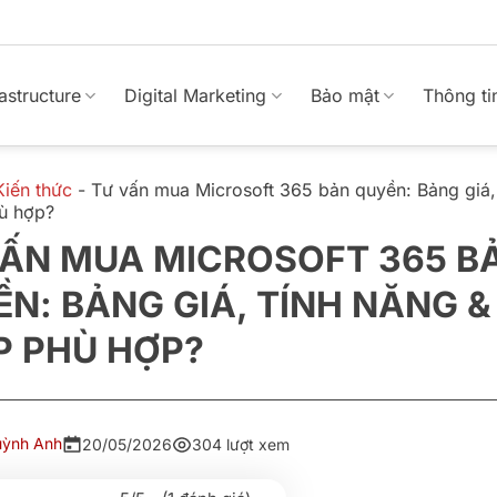
rastructure
Digital Marketing
Bảo mật
Thông ti
Kiến thức
-
Tư vấn mua Microsoft 365 bản quyền: Bảng giá,
hù hợp?
VẤN MUA MICROSOFT 365 B
N: BẢNG GIÁ, TÍNH NĂNG & 
P PHÙ HỢP?
uỳnh Anh
20/05/2026
304 lượt xem