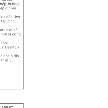
hép, in hoặc
hép dữ liệu
lừa đảo, liên
à tệp đính
m.
topilot cấu
 mới tự động
 khai
ual Desktop
ã hóa ổ đĩa,
thiết bị.
t 365 E7