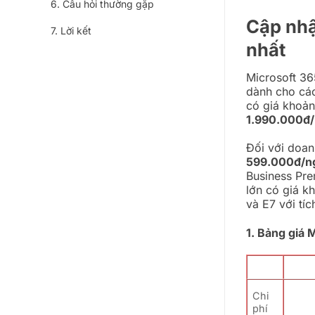
Câu hỏi thường gặp
Cập nhậ
Lời kết
nhất
Microsoft 36
dành cho các
có giá khoả
1.990.000đ
Đối với doan
599.000đ/n
Business Pre
lớn có giá k
và E7 với tí
1. Bảng giá 
Chi
phí