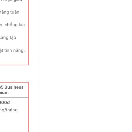
 hàng tuần
o, chống lừa
sáng tạo
ật tính năng.
65 Business
mium
000đ
ng/tháng