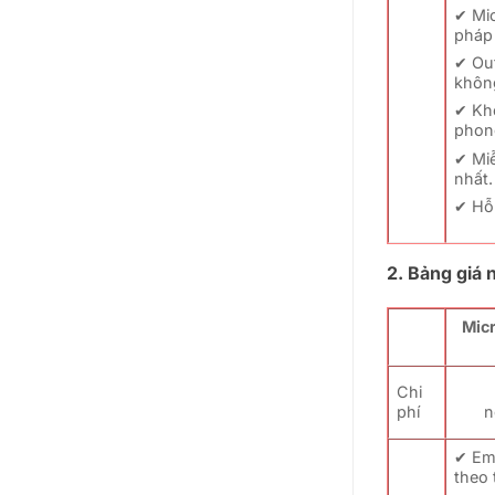
✔ Mic
pháp
✔ Ou
khôn
✔ Kh
phon
✔ Miễ
nhất.
✔ Hỗ 
2. Bảng giá
Micr
Chi
phí
n
✔ Em
theo 