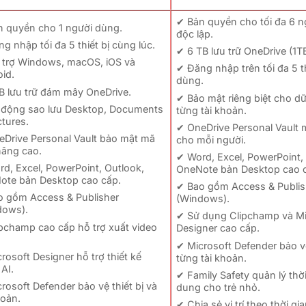
✔ Bản quyền cho tối đa 6 
n quyền cho 1 người dùng.
độc lập.
g nhập tối đa 5 thiết bị cùng lúc.
✔ 6 TB lưu trữ OneDrive (1T
 trợ Windows, macOS, iOS và
✔ Đăng nhập trên tối đa 5 t
id.
dùng.
B lưu trữ đám mây OneDrive.
✔ Bảo mật riêng biệt cho dữ 
 động sao lưu Desktop, Documents
từng tài khoản.
ctures.
✔ OneDrive Personal Vault 
eDrive Personal Vault bảo mật mã
cho mỗi người.
nâng cao.
✔ Word, Excel, PowerPoint,
d, Excel, PowerPoint, Outlook,
OneNote bản Desktop cao 
ote bản Desktop cao cấp.
✔ Bao gồm Access & Publis
o gồm Access & Publisher
(Windows).
dows).
✔ Sử dụng Clipchamp và Mi
pchamp cao cấp hỗ trợ xuất video
Designer cao cấp.
✔ Microsoft Defender bảo vệ
rosoft Designer hỗ trợ thiết kế
từng tài khoản.
AI.
✔ Family Safety quản lý thời
rosoft Defender bảo vệ thiết bị và
dung cho trẻ nhỏ.
hoản.
✔ Chia sẻ vị trí theo thời gi