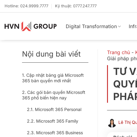
Bỏ
Hotline: 024.9999.7777
Kỹ thuật: 0777.247.777
qua
nội
dung
Digital Transformation
Inf
Trang chủ
-
Nội dung bài viết
Giải pháp p
TƯ 
Cập nhật bảng giá Microsoft
365 bản quyền mới nhất
QUYỀ
Các gói bản quyền Microsoft
PHÁ
365 phổ biến hiện nay
Microsoft 365 Personal
Microsoft 365 Family
Lê Thị Q
Microsoft 365 Business