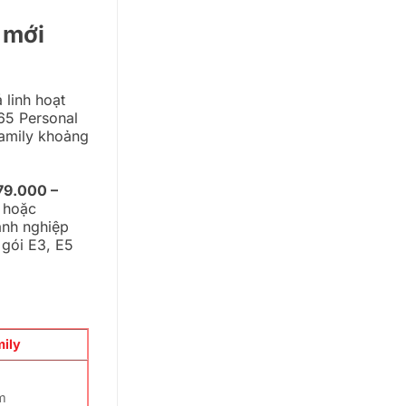
 mới
 linh hoạt
65 Personal
Family khoảng
79.000 –
d hoặc
anh nghiệp
 gói E3, E5
mily
m