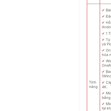
✔ Bả
✔ Đăn
✔ Hỗ
Andro
✔ 1 T
✔ Tự
và Pi
✔ On
hóa 
✔ Wor
OneN
✔ Ba
(Win
Tính
✔ Cli
năng
4K.
✔ Mic
bằng 
✔ Mic
tài k