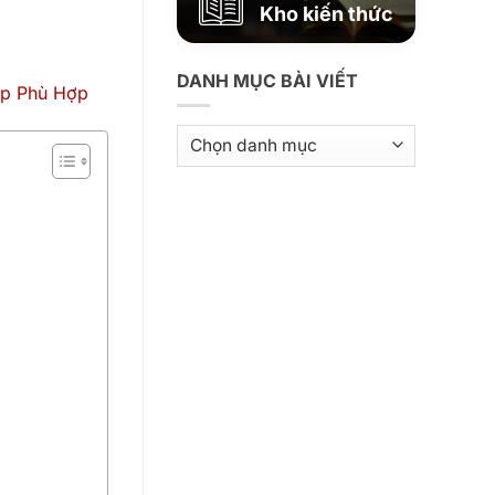
Kho kiến thức
DANH MỤC BÀI VIẾT
Danh
mục
bài
viết