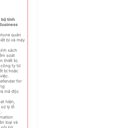
 bộ tính
 Business
Intune quản
hiết bị và máy
ính sách
iểm soát
 thiết bị.
 công ty từ
ết bị hoặc
việc.
efender for
ống
và mã độc
át hiện,
xử lý lỗ
.
rmation
ân loại và
u nội bộ.