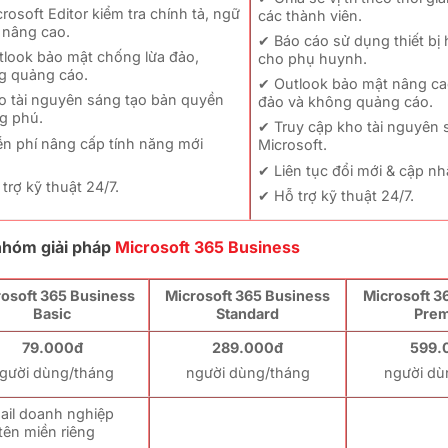
rosoft Editor kiểm tra chính tả, ngữ
các thành viên.
 nâng cao.
✔ Báo cáo sử dụng thiết bị
tlook bảo mật chống lừa đảo,
cho phụ huynh.
g quảng cáo.
✔ Outlook bảo mật nâng ca
o tài nguyên sáng tạo bản quyền
đảo và không quảng cáo.
g phú.
✔ Truy cập kho tài nguyên 
n phí nâng cấp tính năng mới
Microsoft.
✔ Liên tục đổi mới & cập nh
trợ kỹ thuật 24/7.
✔ Hỗ trợ kỹ thuật 24/7.
 nhóm giải pháp
Microsoft 365 Business
osoft 365 Business
Microsoft 365 Business
Microsoft 3
Basic
Standard
Pre
79.000đ
289.000đ
599.
gười dùng/tháng
người dùng/tháng
người dù
ail doanh nghiệp
tên miền riêng