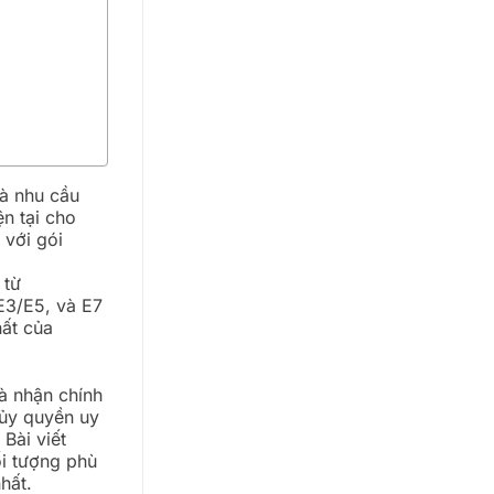
à nhu cầu
n tại cho
m
với gói
 từ
 E3/E5, và E7
hất của
à nhận chính
c ủy quyền uy
 Bài viết
ối tượng phù
hất.