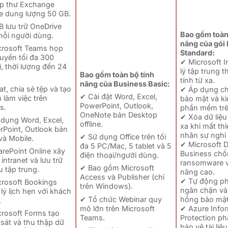
p thư Exchange
ne dung lượng 50 GB.
B lưu trữ OneDrive
Bao gồm toàn
mỗi người dùng.
năng của gói
crosoft Teams họp
Standard:
tuyến tối đa 300
✔ Microsoft 
, thời lượng đến 24
lý tập trung t
Bao gồm toàn bộ tính
tính từ xa.
năng của Business Basic:
t, chia sẻ tệp và tạo
✔ Áp dụng ch
✔ Cài đặt Word, Excel,
làm việc trên
bảo mật và k
PowerPoint, Outlook,
s.
phần mềm trên
OneNote bản Desktop
✔ Xóa dữ liệu
 dụng Word, Excel,
offline.
xa khi mất thi
rPoint, Outlook bản
nhân sự nghỉ 
✔ Sử dụng Office trên tối
và Mobile.
✔ Microsoft D
đa 5 PC/Mac, 5 tablet và 5
rePoint Online xây
Business ch
điện thoại/người dùng.
intranet và lưu trữ
ransomware 
✔ Bao gồm Microsoft
ệu tập trung.
nâng cao.
Access và Publisher (chỉ
✔ Tự động ph
crosoft Bookings
trên Windows).
ngăn chặn và 
lý lịch hẹn với khách
✔ Tổ chức Webinar quy
hổng bảo mật
.
mô lớn trên Microsoft
✔ Azure Info
crosoft Forms tạo
Teams.
Protection ph
sát và thu thập dữ
bảo vệ tài liệ