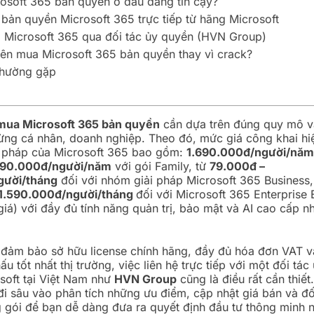
osoft 365 bản quyền ở đâu đáng tin cậy?
bản quyền Microsoft 365 trực tiếp từ hãng Microsoft
 Microsoft 365 qua đối tác ủy quyền (HVN Group)
nên mua Microsoft 365 bản quyền thay vì crack?
thường gặp
mua Microsoft 365 bản quyền
cần dựa trên đúng quy mô v
từng cá nhân, doanh nghiệp. Theo đó, mức giá công khai hiệ
i pháp của Microsoft 365 bao gồm:
1.690.000đ/người/nă
990.000đ/người/năm
với gói Family, từ
79.000đ –
gười/tháng
đối với nhóm giải pháp Microsoft 365 Business,
1.590.000đ/người/tháng
đối với Microsoft 365 Enterprise
giá) với đầy đủ tính năng quản trị, bảo mật và AI cao cấp n
 đảm bảo sở hữu license chính hãng, đầy đủ hóa đơn VAT v
ấu tốt nhất thị trường, việc liên hệ trực tiếp với một đối tá
osoft tại Việt Nam như
HVN Group
cũng là điều rất cần thiết.
đi sâu vào phân tích những ưu điểm, cập nhật giá bán và đ
 gói để bạn dễ dàng đưa ra quyết định đầu tư thông minh n