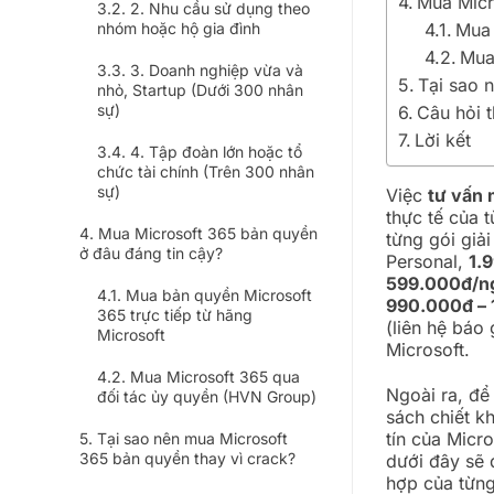
Mua Micr
2. Nhu cầu sử dụng theo
nhóm hoặc hộ gia đình
Mua 
Mua
3. Doanh nghiệp vừa và
Tại sao 
nhỏ, Startup (Dưới 300 nhân
sự)
Câu hỏi 
Lời kết
4. Tập đoàn lớn hoặc tổ
chức tài chính (Trên 300 nhân
sự)
Việc
tư vấn 
thực tế của 
Mua Microsoft 365 bản quyền
từng gói giả
ở đâu đáng tin cậy?
Personal,
1.
599.000đ/n
Mua bản quyền Microsoft
990.000đ – 
365 trực tiếp từ hãng
(liên hệ báo 
Microsoft
Microsoft.
Mua Microsoft 365 qua
Ngoài ra, để
đối tác ủy quyền (HVN Group)
sách chiết kh
tín của Micr
Tại sao nên mua Microsoft
365 bản quyền thay vì crack?
dưới đây sẽ 
hợp của từng