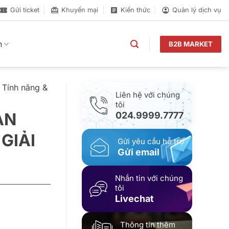
Gửi ticket
Khuyến mại
Kiến thức
Quản lý dịch vụ
n
B2B MARKET
 Tính năng &
Liên hệ với chúng
tôi
ẢN
024.9999.7777
GIẢI
Gửi yêu cầu hỗ trợ
Gửi email
Nhắn tin với chúng
tôi
Livechat
Thông tin thêm