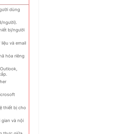
người dùng
B/người).
hiết bị/người
liệu và email
mã hóa riêng
 Outlook,
cấp.
her
crosoft
 thiết bị cho
 gian và nội
an thực giữa