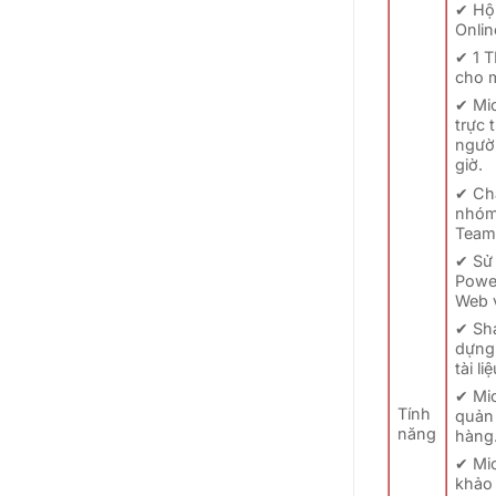
✔ Hộ
Onli
✔ 1 T
cho 
✔ Mi
trực 
người
giờ.
✔ Cha
nhóm 
Team
✔ Sử
Powe
Web 
✔ Sha
dựng 
tài li
✔ Mi
Tính
quản 
năng
hàng
✔ Mi
khảo 