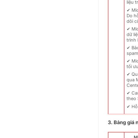
liệu 
✔ Mic
Do hỗ
dõi c
✔ Mic
dữ li
trình
✔ Bả
spam,
✔ Mic
tối ư
✔ Qu
qua 
Cente
✔ Ca
theo 
✔ Hỗ 
3. Bảng giá
M