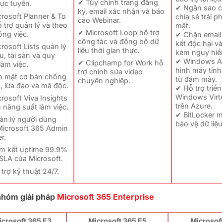
✔ Tùy chỉnh trang đăng
trực tuyến.
✔ Ngăn sao c
ký, email xác nhận và báo
rosoft Planner & To
chia sẻ trái p
cáo Webinar.
 trợ quản lý và theo
mật.
✔ Microsoft Loop hỗ trợ
ông việc.
✔ Chặn email 
cộng tác và đồng bộ dữ
kết độc hại v
rosoft Lists quản lý
liệu thời gian thực.
kèm nguy hiể
ệu, tài sản và quy
✔ Windows Au
✔ Clipchamp for Work hỗ
 làm việc.
hình máy tính
trợ chỉnh sửa video
o mật cơ bản chống
từ đám mây.
chuyên nghiệp.
 lừa đảo và mã độc.
✔ Hỗ trợ triển
Windows Virt
rosoft Viva Insights
trên Azure.
u năng suất làm việc.
✔ BitLocker m
ản lý người dùng
bảo vệ dữ liệu 
Microsoft 365 Admin
r.
m kết uptime 99.9%
SLA của Microsoft.
trợ kỹ thuật 24/7.
 nhóm giải pháp
Microsoft 365 Enterprise
icrosoft 365 E3
Microsoft 365 E5
Microsof