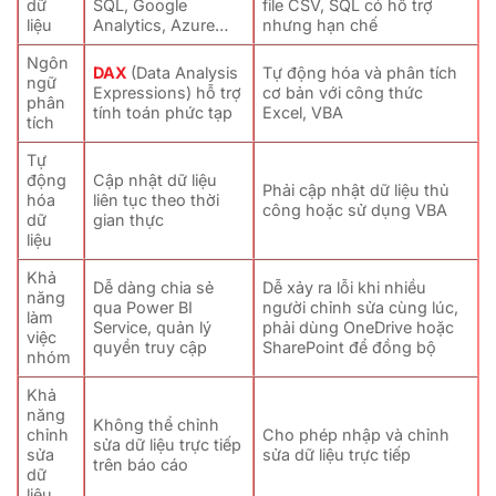
dữ
SQL, Google
file CSV, SQL có hỗ trợ
liệu
Analytics, Azure…
nhưng hạn chế
Ngôn
DAX
(Data Analysis
Tự động hóa và phân tích
ngữ
Expressions) hỗ trợ
cơ bản với công thức
phân
tính toán phức tạp
Excel, VBA
tích
Tự
động
Cập nhật dữ liệu
Phải cập nhật dữ liệu thủ
hóa
liên tục theo thời
công hoặc sử dụng VBA
dữ
gian thực
liệu
Khả
Dễ dàng chia sẻ
Dễ xảy ra lỗi khi nhiều
năng
qua Power BI
người chỉnh sửa cùng lúc,
làm
Service, quản lý
phải dùng OneDrive hoặc
việc
quyền truy cập
SharePoint để đồng bộ
nhóm
Khả
năng
Không thể chỉnh
chỉnh
Cho phép nhập và chỉnh
sửa dữ liệu trực tiếp
sửa
sửa dữ liệu trực tiếp
trên báo cáo
dữ
liệu