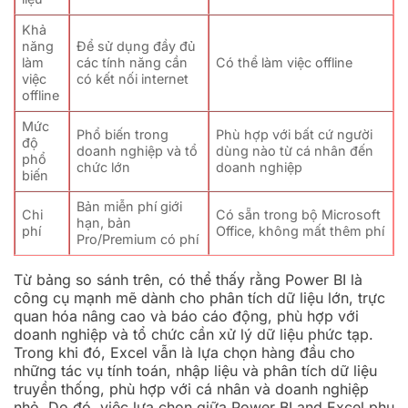
Khả
năng
Để sử dụng đầy đủ
làm
các tính năng cần
Có thể làm việc offline
việc
có kết nối internet
offline
Mức
Phổ biến trong
Phù hợp với bất cứ người
độ
doanh nghiệp và tổ
dùng nào từ cá nhân đến
phổ
chức lớn
doanh nghiệp
biến
Bản miễn phí giới
Chi
Có sẵn trong bộ Microsoft
hạn, bản
phí
Office, không mất thêm phí
Pro/Premium có phí
Từ bảng so sánh trên, có thể thấy rằng Power BI là
công cụ mạnh mẽ dành cho phân tích dữ liệu lớn, trực
quan hóa nâng cao và báo cáo động, phù hợp với
doanh nghiệp và tổ chức cần xử lý dữ liệu phức tạp.
Trong khi đó, Excel vẫn là lựa chọn hàng đầu cho
những tác vụ tính toán, nhập liệu và phân tích dữ liệu
truyền thống, phù hợp với cá nhân và doanh nghiệp
nhỏ. Do đó, việc lựa chọn giữa Power BI and Excel phụ