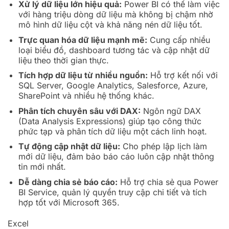
Xử lý dữ liệu lớn hiệu quả:
Power BI có thể làm việc
với hàng triệu dòng dữ liệu mà không bị chậm nhờ
mô hình dữ liệu cột và khả năng nén dữ liệu tốt.
Trực quan hóa dữ liệu mạnh mẽ:
Cung cấp nhiều
loại biểu đồ, dashboard tương tác và cập nhật dữ
liệu theo thời gian thực.
Tích hợp dữ liệu từ nhiều nguồn:
Hỗ trợ kết nối với
SQL Server, Google Analytics, Salesforce, Azure,
SharePoint và nhiều hệ thống khác.
Phân tích chuyên sâu với DAX:
Ngôn ngữ DAX
(Data Analysis Expressions) giúp tạo công thức
phức tạp và phân tích dữ liệu một cách linh hoạt.
Tự động cập nhật dữ liệu:
Cho phép lập lịch làm
mới dữ liệu, đảm bảo báo cáo luôn cập nhật thông
tin mới nhất.
Dễ dàng chia sẻ báo cáo:
Hỗ trợ chia sẻ qua Power
BI Service, quản lý quyền truy cập chi tiết và tích
hợp tốt với Microsoft 365.
Excel