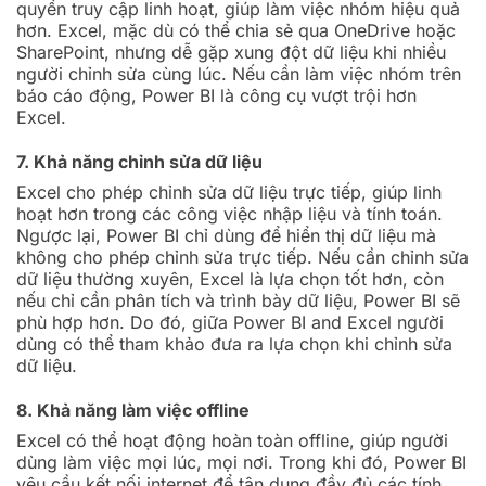
quyền truy cập linh hoạt, giúp làm việc nhóm hiệu quả
hơn. Excel, mặc dù có thể chia sẻ qua OneDrive hoặc
SharePoint, nhưng dễ gặp xung đột dữ liệu khi nhiều
người chỉnh sửa cùng lúc. Nếu cần làm việc nhóm trên
báo cáo động, Power BI là công cụ vượt trội hơn
Excel.
7. Khả năng chỉnh sửa dữ liệu
Excel cho phép chỉnh sửa dữ liệu trực tiếp, giúp linh
hoạt hơn trong các công việc nhập liệu và tính toán.
Ngược lại, Power BI chỉ dùng để hiển thị dữ liệu mà
không cho phép chỉnh sửa trực tiếp. Nếu cần chỉnh sửa
dữ liệu thường xuyên, Excel là lựa chọn tốt hơn, còn
nếu chỉ cần phân tích và trình bày dữ liệu, Power BI sẽ
phù hợp hơn. Do đó, giữa Power BI and Excel người
dùng có thể tham khảo đưa ra lựa chọn khi chỉnh sửa
dữ liệu.
8. Khả năng làm việc offline
Excel có thể hoạt động hoàn toàn offline, giúp người
dùng làm việc mọi lúc, mọi nơi. Trong khi đó, Power BI
yêu cầu kết nối internet để tận dụng đầy đủ các tính