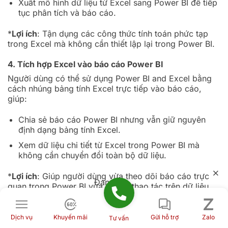
Xuất mô hình dữ liệu từ Excel sang Power BI để tiếp
tục phân tích và báo cáo.
*
Lợi ích
: Tận dụng các công thức tính toán phức tạp
trong Excel mà không cần thiết lập lại trong Power BI.
4. Tích hợp Excel vào báo cáo Power BI
Người dùng có thể sử dụng Power BI and Excel bằng
cách nhúng bảng tính Excel trực tiếp vào báo cáo,
giúp:
Chia sẻ báo cáo Power BI nhưng vẫn giữ nguyên
định dạng bảng tính Excel.
Xem dữ liệu chi tiết từ Excel trong Power BI mà
không cần chuyển đổi toàn bộ dữ liệu.
*
Lợi ích
: Giúp người dùng vừa theo dõi báo cáo trực
Đang tải...
quan trong Power BI vừa có thể thao tác trên dữ liệu
gốc trong Excel.
5. Kết nối Excel với Power BI để lấy dữ liệu và tạo báo
Dịch vụ
Khuyến mãi
Gửi hỗ trợ
Zalo
Tư vấn
cáo nâng cao