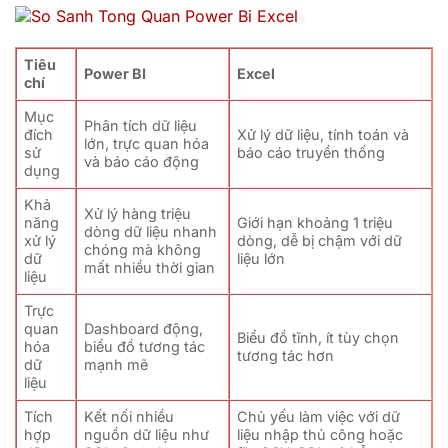
Tiêu
Power BI
Excel
chí
Mục
Phân tích dữ liệu
đích
Xử lý dữ liệu, tính toán và
lớn, trực quan hóa
sử
báo cáo truyền thống
và báo cáo động
dụng
Khả
Xử lý hàng triệu
năng
Giới hạn khoảng 1 triệu
dòng dữ liệu nhanh
xử lý
dòng, dễ bị chậm với dữ
chóng mà không
dữ
liệu lớn
mất nhiều thời gian
liệu
Trực
quan
Dashboard động,
Biểu đồ tĩnh, ít tùy chọn
hóa
biểu đồ tương tác
tương tác hơn
dữ
mạnh mẽ
liệu
Tích
Kết nối nhiều
Chủ yếu làm việc với dữ
hợp
nguồn dữ liệu như
liệu nhập thủ công hoặc