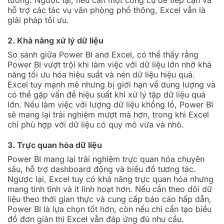
tưởng. Ngược lại, nếu cần một công cụ dễ tiếp cận và
hỗ trợ các tác vụ văn phòng phổ thông, Excel vẫn là
giải pháp tối ưu.
2. Khả năng xử lý dữ liệu
So sánh giữa Power BI and Excel, có thể thấy rằng
Power BI vượt trội khi làm việc với dữ liệu lớn nhờ khả
năng tối ưu hóa hiệu suất và nén dữ liệu hiệu quả.
Excel tuy mạnh mẽ nhưng bị giới hạn về dung lượng và
có thể gặp vấn đề hiệu suất khi xử lý tập dữ liệu quá
lớn. Nếu làm việc với lượng dữ liệu khổng lồ, Power BI
sẽ mang lại trải nghiệm mượt mà hơn, trong khi Excel
chỉ phù hợp với dữ liệu có quy mô vừa và nhỏ.
3. Trực quan hóa dữ liệu
Power BI mang lại trải nghiệm trực quan hóa chuyên
sâu, hỗ trợ dashboard động và biểu đồ tương tác.
Ngược lại, Excel tuy có khả năng trực quan hóa nhưng
mang tính tĩnh và ít linh hoạt hơn. Nếu cần theo dõi dữ
liệu theo thời gian thực và cung cấp báo cáo hấp dẫn,
Power BI là lựa chọn tốt hơn, còn nếu chỉ cần tạo biểu
đồ đơn giản thì Excel vẫn đáp ứng đủ nhu cầu.