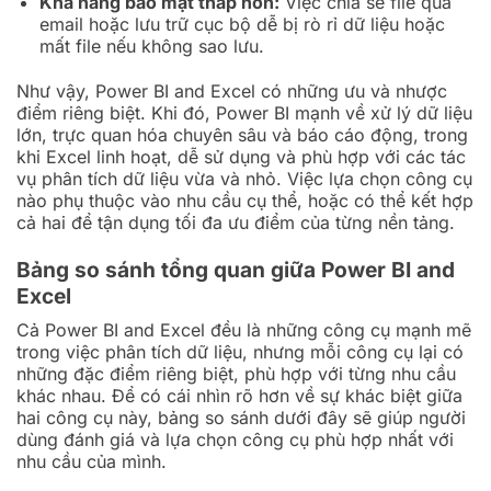
Khả năng bảo mật thấp hơn:
Việc chia sẻ file qua
email hoặc lưu trữ cục bộ dễ bị rò rỉ dữ liệu hoặc
mất file nếu không sao lưu.
Như vậy, Power BI and Excel có những ưu và nhược
điểm riêng biệt. Khi đó, Power BI mạnh về xử lý dữ liệu
lớn, trực quan hóa chuyên sâu và báo cáo động, trong
khi Excel linh hoạt, dễ sử dụng và phù hợp với các tác
vụ phân tích dữ liệu vừa và nhỏ. Việc lựa chọn công cụ
nào phụ thuộc vào nhu cầu cụ thể, hoặc có thể kết hợp
cả hai để tận dụng tối đa ưu điểm của từng nền tảng.
Bảng so sánh tổng quan giữa Power BI and
Excel
Cả Power BI and Excel đều là những công cụ mạnh mẽ
trong việc phân tích dữ liệu, nhưng mỗi công cụ lại có
những đặc điểm riêng biệt, phù hợp với từng nhu cầu
khác nhau. Để có cái nhìn rõ hơn về sự khác biệt giữa
hai công cụ này, bảng so sánh dưới đây sẽ giúp người
dùng đánh giá và lựa chọn công cụ phù hợp nhất với
nhu cầu của mình.