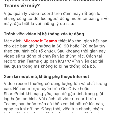
Teams về máy?
Việc quản lý video record trên đám mây rất tiện lợi,
nhưng cũng có đôi lúc người dùng muốn tải bản ghi về
máy, đặc biệt là với những lý do sau:
Tránh việc video bị hệ thống xóa tự động
Mặc định,
Microsoft Teams
thiết lập thời gian hết hạn
cho các bản ghi (thường là 60, 90 hoặc 120 ngày tùy
theo cấu hình của tổ chức). Sau khoảng thời gian này,
video sẽ tự động bị chuyển vào thùng rác. Cách tải
record trên Teams giúp bạn lưu trữ vĩnh viễn các tài
liệu quan trọng mà không lo bị hệ thống xóa bỏ.
Xem lại mượt mà, không phụ thuộc Internet
Video record thường có dung lượng lớn và chất lượng
cao. Nếu xem trực tuyến trên OneDrive hoặc
SharePoint khi mạng yếu, bạn dễ gặp tình trạng giật
lag hoặc mờ hình. Với cách tải video record trên
Teams, bạn hoàn toàn có thể xem lại bất cứ lúc nào,
ngay cả khi offline. Đồng thời, việc tua nhanh, chậm