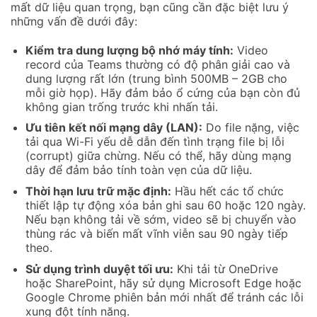
mất dữ liệu quan trọng, bạn cũng cần đặc biệt lưu ý
những vấn đề dưới đây:
Kiểm tra dung lượng bộ nhớ máy tính:
Video
record của Teams thường có độ phân giải cao và
dung lượng rất lớn (trung bình 500MB – 2GB cho
mỗi giờ họp). Hãy đảm bảo ổ cứng của bạn còn đủ
không gian trống trước khi nhấn tải.
Ưu tiên kết nối mạng dây (LAN):
Do file nặng, việc
tải qua Wi-Fi yếu dễ dẫn đến tình trạng file bị lỗi
(corrupt) giữa chừng. Nếu có thể, hãy dùng mạng
dây để đảm bảo tính toàn vẹn của dữ liệu.
Thời hạn lưu trữ mặc định:
Hầu hết các tổ chức
thiết lập tự động xóa bản ghi sau 60 hoặc 120 ngày.
Nếu bạn không tải về sớm, video sẽ bị chuyển vào
thùng rác và biến mất vĩnh viễn sau 90 ngày tiếp
theo.
Sử dụng trình duyệt tối ưu:
Khi tải từ OneDrive
hoặc SharePoint, hãy sử dụng Microsoft Edge hoặc
Google Chrome phiên bản mới nhất để tránh các lỗi
xung đột tính năng.