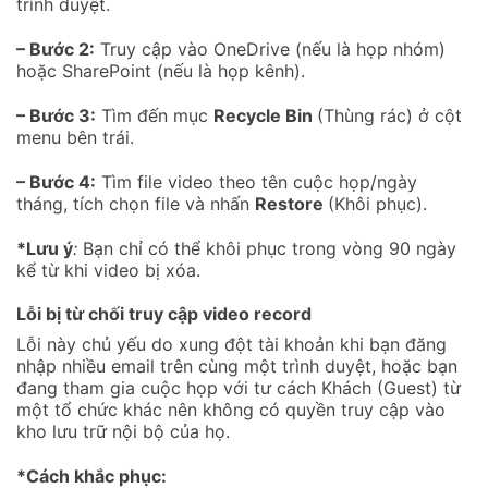
trình duyệt.
– Bước 2:
Truy cập vào OneDrive (nếu là họp nhóm)
hoặc SharePoint (nếu là họp kênh).
– Bước 3:
Tìm đến mục
Recycle Bin
(Thùng rác) ở cột
menu bên trái.
– Bước 4:
Tìm file video theo tên cuộc họp/ngày
tháng, tích chọn file và nhấn
Restore
(Khôi phục).
*Lưu ý
:
Bạn chỉ có thể khôi phục trong vòng 90 ngày
kể từ khi video bị xóa.
Lỗi bị từ chối truy cập video record
Lỗi này chủ yếu do xung đột tài khoản khi bạn đăng
nhập nhiều email trên cùng một trình duyệt, hoặc bạn
đang tham gia cuộc họp với tư cách Khách (Guest) từ
một tổ chức khác nên không có quyền truy cập vào
kho lưu trữ nội bộ của họ.
*Cách khắc phục: