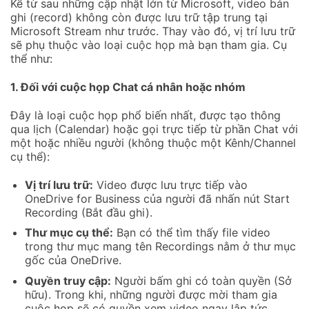
Kể từ sau những cập nhật lớn từ Microsoft, video bản
ghi (record) không còn được lưu trữ tập trung tại
Microsoft Stream như trước. Thay vào đó, vị trí lưu trữ
sẽ phụ thuộc vào loại cuộc họp mà bạn tham gia. Cụ
thể như:
1. Đối với cuộc họp Chat cá nhân hoặc nhóm
Đây là loại cuộc họp phổ biến nhất, được tạo thông
qua lịch (Calendar) hoặc gọi trực tiếp từ phần Chat với
một hoặc nhiều người (không thuộc một Kênh/Channel
cụ thể):
Vị trí lưu trữ:
Video được lưu trực tiếp vào
OneDrive for Business của người đã nhấn nút Start
Recording (Bắt đầu ghi).
Thư mục cụ thể:
Bạn có thể tìm thấy file video
trong thư mục mang tên Recordings nằm ở thư mục
gốc của OneDrive.
Quyền truy cập:
Người bấm ghi có toàn quyền (Sở
hữu). Trong khi, những người được mời tham gia
cuộc họp sẽ có quyền xem video ngay lập tức