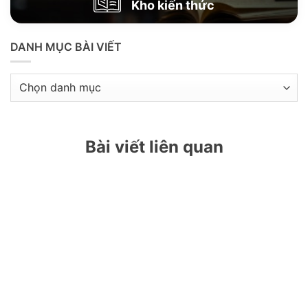
Kho kiến thức
DANH MỤC BÀI VIẾT
Danh
mục
bài
viết
Bài viết liên quan