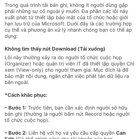
Trong quá trình tải bản ghi, không ít người dùng gặp
phải những sự cố ngoài ý muốn. Đa phần các lỗi này
xuất phát từ thiết lập bảo mật của tổ chức hoặc giới
hạn lưu trữ của Microsoft. Dưới đây là các trường hợp
cụ thể và phương án xử lý nhanh chóng bạn có thể áp
dụng:
Không tìm thấy nút Download (Tải xuống)
Lỗi này thường xảy ra do người tổ chức cuộc họp
(Organizer) hoặc quản trị viên IT đã thiết lập quyền Chỉ
xem (View-only) cho người tham gia. Mục đích là để
bảo mật nội dung, ngăn chặn việc phát tán dữ liệu ra
bên ngoài.
*Cách khắc phục:
– Bước 1:
Trước tiên, bạn cần xác định người sở hữu
bản ghi (thường là người bấm nút Record hoặc người
tổ chức cuộc họp).
– Bước 2:
Liên hệ với họ và yêu cầu cấp quyền
Can
Edit
(Có thể chỉnh sửa) cho tài khoản của bạn.