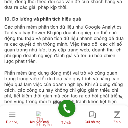
hơn, đồng thời theo dõi các vấn đề của khách hàng và
đưa ra các giải pháp kịp thời.
10. Đo lường và phân tích hiệu quả
Các phần mềm phân tích dữ liệu như Google Analytics,
Tableau hay Power BI giúp doanh nghiệp có thể chủ
động thu thập và phân tích dữ liệu nhanh chóng để đưa
ra các quyết định thông minh. Việc theo dõi các chỉ số
quan trọng như lượt truy cập trang web, doanh thu, chi
phí giúp doanh nghiệp đánh giá và tối ưu hóa chiến
lược phát triển.
Phần mềm ứng dụng đóng một vai trò vô cùng quan
trọng trong việc tối ưu hóa các quy trình và nâng cao
hiệu quả làm việc của doanh nghiệp. Khi sử dụng đúng
cách, các công cụ này không chỉ giúp giảm thiểu chi
phí, tiết kiệm thời gian mà còn tạo ra cơ hội phát triển
bền vững trong môi trường cạnh tranh khốc liệt hiện
Đang tải...
nay.
Lưu ý quan trọng khi sử dụng phần mềm
Dịch vụ
Khuyến mãi
Gửi hỗ trợ
Zalo
Tư vấn
ứng dụng