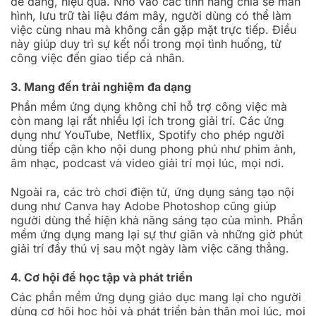
dễ dàng, hiệu quả. Nhờ vào các tính năng chia sẻ màn
hình, lưu trữ tài liệu đám mây, người dùng có thể làm
việc cùng nhau mà không cần gặp mặt trực tiếp. Điều
này giúp duy trì sự kết nối trong mọi tình huống, từ
công việc đến giao tiếp cá nhân.
3. Mang đến trải nghiệm đa dạng
Phần mềm ứng dụng không chỉ hỗ trợ công việc mà
còn mang lại rất nhiều lợi ích trong giải trí. Các ứng
dụng như YouTube, Netflix, Spotify cho phép người
dùng tiếp cận kho nội dung phong phú như phim ảnh,
âm nhạc, podcast và video giải trí mọi lúc, mọi nơi.
Ngoài ra, các trò chơi điện tử, ứng dụng sáng tạo nội
dung như Canva hay Adobe Photoshop cũng giúp
người dùng thể hiện khả năng sáng tạo của mình. Phần
mềm ứng dụng mang lại sự thư giãn và những giờ phút
giải trí đầy thú vị sau một ngày làm việc căng thẳng.
4. Cơ hội để học tập và phát triển
Các phần mềm ứng dụng giáo dục mang lại cho người
dùng cơ hội học hỏi và phát triển bản thân mọi lúc, mọi