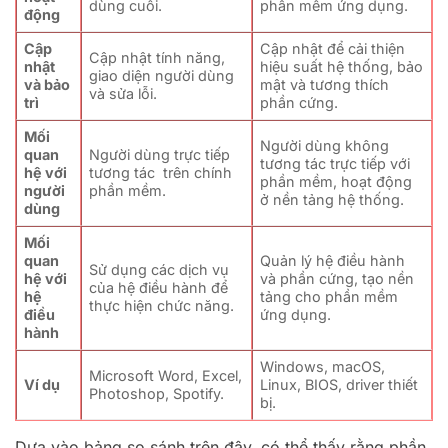
dùng cuối.
phần mềm ứng dụng.
động
Cập
Cập nhật để cải thiện
Cập nhật tính năng,
nhật
hiệu suất hệ thống, bảo
giao diện người dùng
và bảo
mật và tương thích
và sửa lỗi.
trì
phần cứng.
Mối
Người dùng không
quan
Người dùng trực tiếp
tương tác trực tiếp với
hệ với
tương tác trên chính
phần mềm, hoạt động
người
phần mềm.
ở nền tảng hệ thống.
dùng
Mối
quan
Quản lý hệ điều hành
Sử dụng các dịch vụ
hệ với
và phần cứng, tạo nền
của hệ điều hành để
hệ
tảng cho phần mềm
thực hiện chức năng.
điều
ứng dụng.
hành
Windows, macOS,
Microsoft Word, Excel,
Ví dụ
Linux, BIOS, driver thiết
Photoshop, Spotify.
bị.
Dựa vào bảng so sánh trên đây, có thể thấy rằng phần