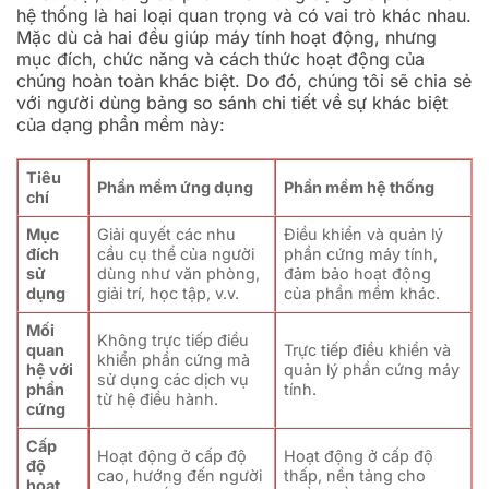
hệ thống là hai loại quan trọng và có vai trò khác nhau.
Mặc dù cả hai đều giúp máy tính hoạt động, nhưng
mục đích, chức năng và cách thức hoạt động của
chúng hoàn toàn khác biệt. Do đó, chúng tôi sẽ chia sẻ
với người dùng bảng so sánh chi tiết về sự khác biệt
của dạng phần mềm này:
Tiêu
Phần mềm ứng dụng
Phần mềm hệ thống
chí
Mục
Giải quyết các nhu
Điều khiển và quản lý
đích
cầu cụ thể của người
phần cứng máy tính,
sử
dùng như văn phòng,
đảm bảo hoạt động
dụng
giải trí, học tập, v.v.
của phần mềm khác.
Mối
Không trực tiếp điều
quan
Trực tiếp điều khiển và
khiển phần cứng mà
hệ với
quản lý phần cứng máy
sử dụng các dịch vụ
phần
tính.
từ hệ điều hành.
cứng
Cấp
Hoạt động ở cấp độ
Hoạt động ở cấp độ
độ
cao, hướng đến người
thấp, nền tảng cho
hoạt