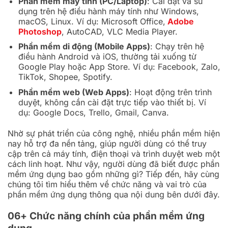
Phần mềm máy tính (PC/Laptop)
: Cài đặt và sử
dụng trên hệ điều hành máy tính như Windows,
macOS, Linux. Ví dụ: Microsoft Office,
Adobe
Photoshop
, AutoCAD, VLC Media Player.
Phần mềm di động (Mobile Apps)
: Chạy trên hệ
điều hành Android và iOS, thường tải xuống từ
Google Play hoặc App Store. Ví dụ: Facebook, Zalo,
TikTok, Shopee, Spotify.
Phần mềm web (Web Apps)
: Hoạt động trên trình
duyệt, không cần cài đặt trực tiếp vào thiết bị. Ví
dụ: Google Docs, Trello, Gmail, Canva.
Nhờ sự phát triển của công nghệ, nhiều phần mềm hiện
nay hỗ trợ đa nền tảng, giúp người dùng có thể truy
cập trên cả máy tính, điện thoại và trình duyệt web một
cách linh hoạt. Như vậy, người dùng đã biết được phần
mềm ứng dụng bao gồm những gì? Tiếp đến, hãy cùng
chúng tôi tìm hiểu thêm về chức năng và vai trò của
phần mềm ứng dụng thông qua nội dung bên dưới đây.
06+ Chức năng chính của phần mềm ứng