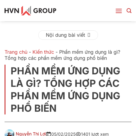
Bỏ
qua
nội
dung
Nội dung bài viết
Trang chủ
-
Kiến thức
-
Phần mềm ứng dụng là gì?
Tổng hợp các phần mềm ứng dụng phổ biến
PHẦN MỀM ỨNG DỤNG
LÀ GÌ? TỔNG HỢP CÁC
PHẦN MỀM ỨNG DỤNG
PHỔ BIẾN
Nguyễn Thị Lợi
05/02/2025
1401 lượt xem