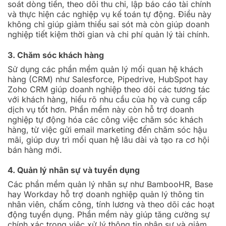
soát dòng tiền, theo dõi thu chi, lập báo cáo tài chính
và thực hiện các nghiệp vụ kế toán tự động. Điều này
không chỉ giúp giảm thiểu sai sót mà còn giúp doanh
nghiệp tiết kiệm thời gian và chi phí quản lý tài chính.
3. Chăm sóc khách hàng
Sử dụng các phần mềm quản lý mối quan hệ khách
hàng (CRM) như Salesforce, Pipedrive, HubSpot hay
Zoho CRM giúp doanh nghiệp theo dõi các tương tác
với khách hàng, hiểu rõ nhu cầu của họ và cung cấp
dịch vụ tốt hơn. Phần mềm này còn hỗ trợ doanh
nghiệp tự động hóa các công việc chăm sóc khách
hàng, từ việc gửi email marketing đến chăm sóc hậu
mãi, giúp duy trì mối quan hệ lâu dài và tạo ra cơ hội
bán hàng mới.
4. Quản lý nhân sự và tuyển dụng
Các phần mềm quản lý nhân sự như BambooHR, Base
hay Workday hỗ trợ doanh nghiệp quản lý thông tin
nhân viên, chấm công, tính lương và theo dõi các hoạt
động tuyển dụng. Phần mềm này giúp tăng cường sự
chính xác trong việc xử lý thông tin nhân sự và giảm