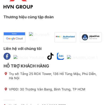
Thương hiệu cùng tập đoàn
Liên hệ với chúng tôi
HỖ TRỢ KHÁCH HÀNG
Trụ sở:
Tầng 25 ROX Tower, 136 Hồ Tùng Mậu, Phú Diễn,
Hà Nội
VPĐD: 30 Trương Văn Bang, Bình Trưng, TP HCM