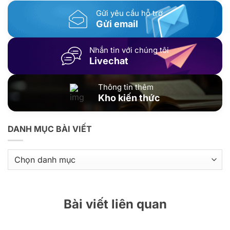
Gửi yêu cầu hỗ trợ
Gửi email
Nhắn tin với chúng tôi
Livechat
Thông tin thêm
Kho kiến thức
DANH MỤC BÀI VIẾT
Danh
mục
bài
viết
Bài viết liên quan