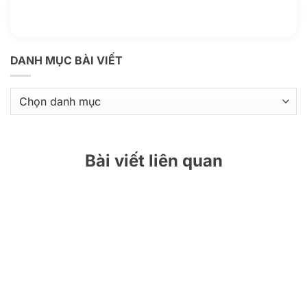
Thông tin thêm
Kho kiến thức
DANH MỤC BÀI VIẾT
Danh
mục
bài
viết
Bài viết liên quan