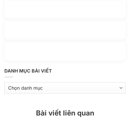
Gửi yêu cầu hỗ trợ
Gửi email
Nhắn tin với chúng tôi
Livechat
Thông tin thêm
Kho kiến thức
DANH MỤC BÀI VIẾT
Danh
mục
bài
viết
Bài viết liên quan