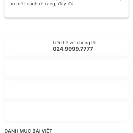
tin một cách rõ ràng, đầy đủ.
Liên hệ với chúng tôi
024.9999.7777
Gửi yêu cầu hỗ trợ
Gửi email
Nhắn tin với chúng tôi
Livechat
Thông tin thêm
Kho kiến thức
DANH MỤC BÀI VIẾT