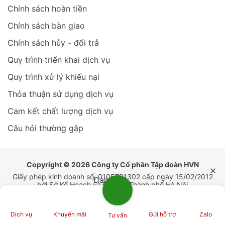
Chính sách hoàn tiền
Chính sách bàn giao
Chính sách hủy - đổi trả
Quy trình triển khai dịch vụ
Quy trình xử lý khiếu nại
Thỏa thuận sử dụng dịch vụ
Cam kết chất lượng dịch vụ
Câu hỏi thường gặp
Copyright © 2026 Công ty Cổ phần Tập đoàn HVN
Giấy phép kinh doanh số: 0105791302 cấp ngày 15/02/2012
Đang tải...
bởi Sở Kế Hoạch và Đầu Tư Thành phố Hà Nội
Sử dụng nội dung ở trang này và dịch vụ tại Tập đoàn HVN có
nghĩa là bạn đồng ý với Thỏa thuận sử dụng và Chính sách bảo
mật của chúng tôi.
Dịch vụ
Khuyến mãi
Gửi hỗ trợ
Zalo
Tư vấn