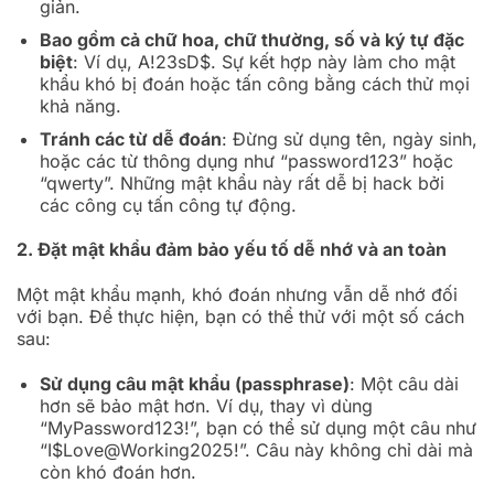
giản.
Bao gồm cả chữ hoa, chữ thường, số và ký tự đặc
biệt
: Ví dụ, A!23sD$. Sự kết hợp này làm cho mật
khẩu khó bị đoán hoặc tấn công bằng cách thử mọi
khả năng.
Tránh các từ dễ đoán
: Đừng sử dụng tên, ngày sinh,
hoặc các từ thông dụng như “password123” hoặc
“qwerty”. Những mật khẩu này rất dễ bị hack bởi
các công cụ tấn công tự động.
2. Đặt mật khẩu đảm bảo yếu tố dễ nhớ và an toàn
Một mật khẩu mạnh, khó đoán nhưng vẫn dễ nhớ đối
với bạn. Để thực hiện, bạn có thể thử với một số cách
sau:
Sử dụng câu mật khẩu (passphrase)
: Một câu dài
hơn sẽ bảo mật hơn. Ví dụ, thay vì dùng
“MyPassword123!”, bạn có thể sử dụng một câu như
“I$Love@Working2025!”. Câu này không chỉ dài mà
còn khó đoán hơn.