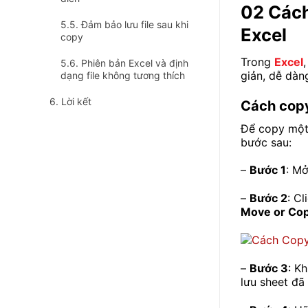
02 Cách
Đảm bảo lưu file sau khi
Excel
copy
Trong
Excel
Phiên bản Excel và định
giản, dễ dàn
dạng file không tương thích
Lời kết
Cách copy 
Để copy một 
bước sau:
–
Bước 1
: Mở
–
Bước 2
: C
Move or Co
–
Bước 3
: K
lưu sheet đã