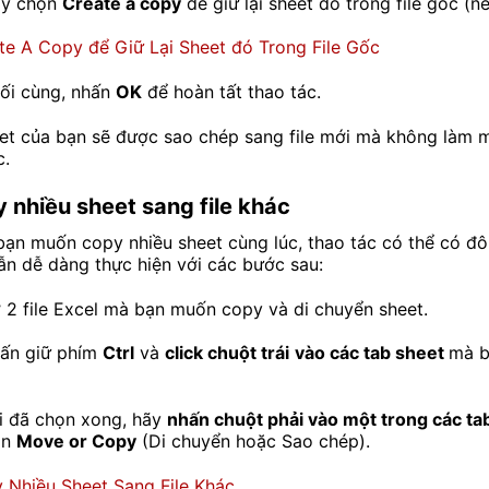
ãy chọn
Create a copy
để giữ lại sheet đó trong file gốc (n
uối cùng, nhấn
OK
để hoàn tất thao tác.
et của bạn sẽ được sao chép sang file mới mà không làm m
c.
 nhiều sheet sang file khác
ạn muốn copy nhiều sheet cùng lúc, thao tác có thể có đô
ẫn dễ dàng thực hiện với các bước sau:
 2 file Excel mà bạn muốn copy và di chuyển sheet.
hấn giữ phím
Ctrl
và
click chuột trái
vào các tab sheet
mà 
hi đã chọn xong, hãy
nhấn chuột phải vào một trong các ta
ọn
Move or Copy
(Di chuyển hoặc Sao chép).