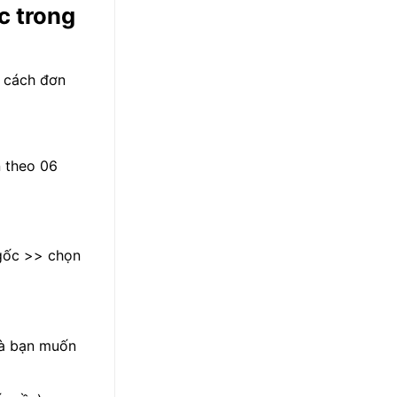
c trong
t cách đơn
n theo 06
 gốc >> chọn
 mà bạn muốn