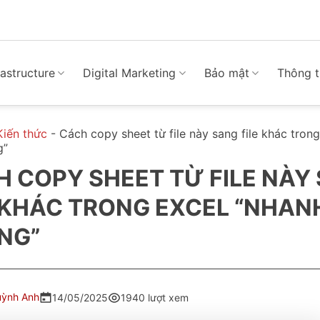
rastructure
Digital Marketing
Bảo mật
Thông t
Kiến thức
-
Cách copy sheet từ file này sang file khác tron
g”
 COPY SHEET TỪ FILE NÀY
 KHÁC TRONG EXCEL “NHAN
NG”
uỳnh Anh
14/05/2025
1940 lượt xem