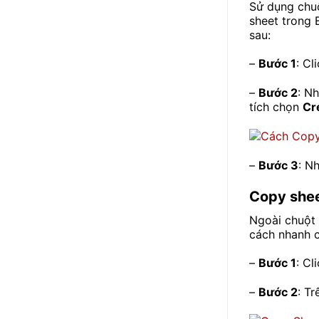
Sử dụng chuộ
sheet trong 
sau:
–
Bước 1
: Cl
–
Bước 2
: N
tích chọn
Cr
–
Bước 3
: N
Copy shee
Ngoài chuột 
cách nhanh c
–
Bước 1
: Cl
–
Bước 2
: T