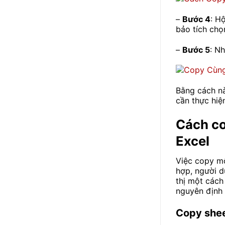
–
Bước 4
: H
bảo tích ch
–
Bước 5
: N
Bằng cách n
cần thực hiệ
Cách co
Excel
Việc copy mộ
hợp, người d
thị một cách
nguyên định
Copy shee