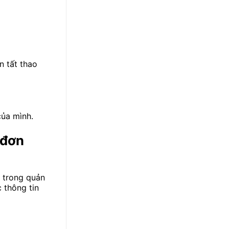
 tất thao
của mình.
 đơn
g trong quản
c thông tin