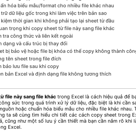
ẩn hóa biểu mẫu/format cho nhiều file khác nhau
 trữ dữ liệu gốc trong khi làm việc trên bản sao
 kiệm thời gian khi không phải tạo lại sheet từ đầu
an trọng khi copy sheet từ file này sang file khác
 tra công thức và liên kết ngoài
h dạng và cấu trúc bị thay đổi
et bị bảo vệ hoặc file bị khóa có thể copy không thành côn
ng tên sheet trong file đích
 bảo lưu file sau khi copy
ên bản Excel và định dạng file không tương thích
ừ file này sang file khác
trong Excel là cách hiệu quả để bạ
công sức trong quá trình xử lý dữ liệu, đặc biệt là khi cần 
u nguồn hoặc chuẩn hóa biểu mẫu cho nhiều file khác nhau. 
úng ta sẽ cùng tìm hiểu chi tiết các cách copy sheet trong 
uả, cũng như một số lưu ý cần thiết mà bạn cần nắm rõ khi l
ong Excel.