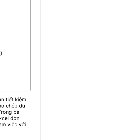
g
n tiết kiệm
sao chép dữ
Trong bài
Excel đơn
àm việc với