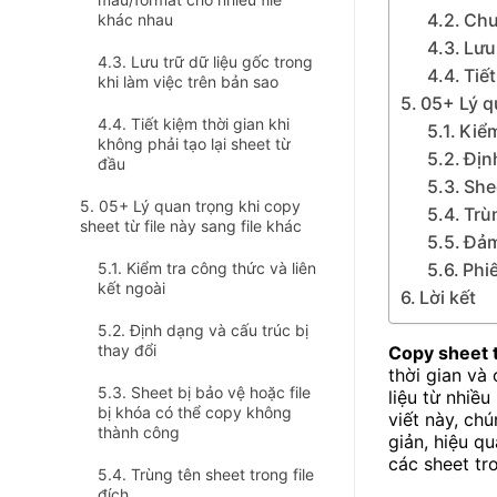
Chu
khác nhau
Lưu
Lưu trữ dữ liệu gốc trong
Tiết
khi làm việc trên bản sao
05+ Lý qu
Tiết kiệm thời gian khi
Kiểm
không phải tạo lại sheet từ
Địn
đầu
She
05+ Lý quan trọng khi copy
Trù
sheet từ file này sang file khác
Đảm
Kiểm tra công thức và liên
Phi
kết ngoài
Lời kết
Định dạng và cấu trúc bị
thay đổi
Copy sheet t
thời gian và 
Sheet bị bảo vệ hoặc file
liệu từ nhiề
bị khóa có thể copy không
viết này, ch
thành công
giản, hiệu q
các sheet tr
Trùng tên sheet trong file
đích