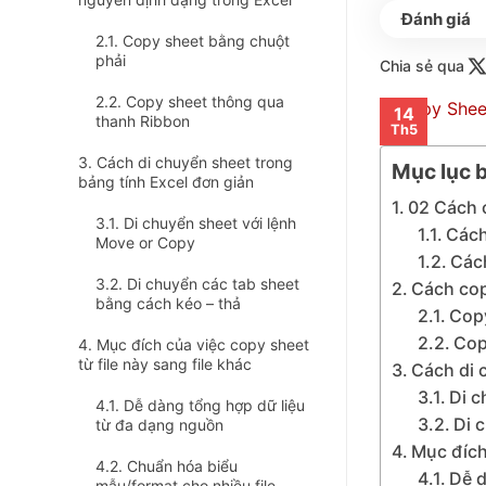
Copy sheet bằng chuột
phải
Chia sẻ qua
Copy sheet thông qua
14
thanh Ribbon
Th5
Cách di chuyển sheet trong
Mục lục b
bảng tính Excel đơn giản
02 Cách c
Di chuyển sheet với lệnh
Cách
Move or Copy
Cách
Di chuyển các tab sheet
Cách cop
bằng cách kéo – thả
Copy
Cop
Mục đích của việc copy sheet
từ file này sang file khác
Cách di 
Di c
Dễ dàng tổng hợp dữ liệu
Di 
từ đa dạng nguồn
Mục đích 
Chuẩn hóa biểu
Dễ d
mẫu/format cho nhiều file