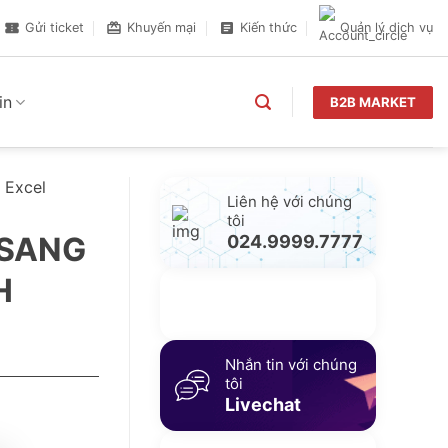
Gửi ticket
Khuyến mại
Kiến thức
Quản lý dịch vụ
in
B2B MARKET
g Excel
Liên hệ với chúng
tôi
 SANG
024.9999.7777
H
Gửi yêu cầu hỗ trợ
Gửi email
Nhắn tin với chúng
tôi
Livechat