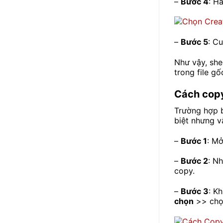
–
Bước 4
: H
–
Bước 5
: C
Như vậy, she
trong file gố
Cách copy
Trường hợp b
biệt nhưng v
–
Bước 1
: Mở
–
Bước 2
: N
copy.
–
Bước 3
: K
chọn
>> ch