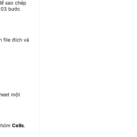
để sao chép
i 03 bước
file đích và
sheet một
 nhóm
Cells
.