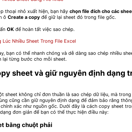
ộp thoại nhỏ xuất hiện, bạn hãy
chọn file đích cho các shee
ọn ô
Create a copy
để giữ lại sheet đó trong file gốc.
hấn
OK
để hoàn tất việc sao chép.
ày, bạn có thể nhanh chóng và dễ dàng sao chép nhiều sh
n lại từng bước cho mỗi sheet.
py sheet và giữ nguyên định dạng t
t sheet không chỉ đơn thuần là sao chép dữ liệu, mà trong
ùng cũng cần giữ nguyên định dạng để đảm bảo rằng thông
 chính xác như nguồn gốc. Dưới đây là
cách copy sheet tro
 dạng đơn giản
để bạn có thể thực hiện điều này:
t bằng chuột phải