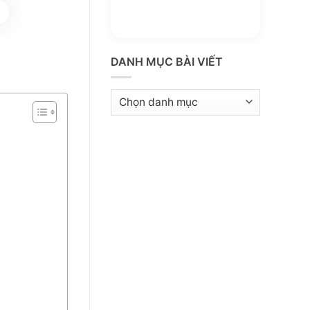
Thông tin thêm
Kho kiến thức
DANH MỤC BÀI VIẾT
Danh
mục
bài
viết