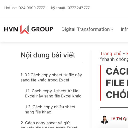
Bỏ
qua
Hotline: 024.9999.7777
Kỹ thuật: 0777.247.777
nội
dung
Digital Transformation
Inf
Trang chủ
-
Nội dung bài viết
“nhanh chón
CÁCH
02 Cách copy sheet từ file này
sang file khác trong Excel
FILE
Cách copy 1 sheet từ file
CHÓ
Excel này sang file Excel khác
Cách copy nhiều sheet
sang file khác
Lê Thị Q
Cách copy sheet và giữ
nguyên định dạng trong Excel