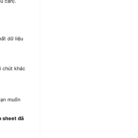
ếu cần).
ất dữ liệu
i chút khác
bạn muốn
b sheet
đã