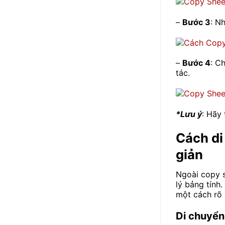
–
Bước 3
: N
–
Bước 4
: C
tác.
*Lưu ý
: Hãy
Cách di
giản
Ngoài copy s
lý bảng tính.
một cách rõ 
Di chuyển