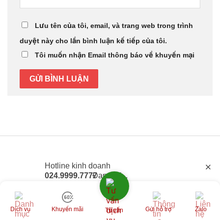
Lưu tên của tôi, email, và trang web trong trình
duyệt này cho lần bình luận kế tiếp của tôi.
Tôi muốn nhận Email thông báo về khuyến mại
Hotline kinh doanh
024.9999.7777
Đang tải...
Hotline kỹ thuật
0777.247.777
Dịch vụ
Khuyến mãi
Gửi hỗ trợ
Zalo
Tư vấn