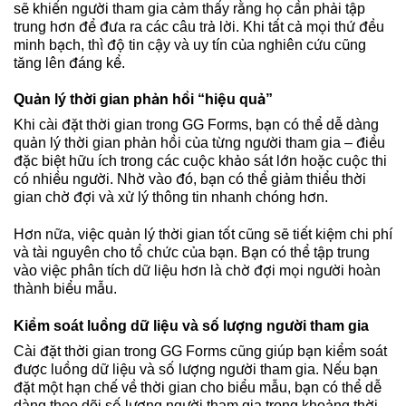
sẽ khiến người tham gia cảm thấy rằng họ cần phải tập
trung hơn để đưa ra các câu trả lời. Khi tất cả mọi thứ đều
minh bạch, thì độ tin cậy và uy tín của nghiên cứu cũng
tăng lên đáng kể.
Quản lý thời gian phản hồi “hiệu quả”
Khi cài đặt thời gian trong GG Forms, bạn có thể dễ dàng
quản lý thời gian phản hồi của từng người tham gia – điều
đặc biệt hữu ích trong các cuộc khảo sát lớn hoặc cuộc thi
có nhiều người. Nhờ vào đó, bạn có thể giảm thiểu thời
gian chờ đợi và xử lý thông tin nhanh chóng hơn.
Hơn nữa, việc quản lý thời gian tốt cũng sẽ tiết kiệm chi phí
và tài nguyên cho tổ chức của bạn. Bạn có thể tập trung
vào việc phân tích dữ liệu hơn là chờ đợi mọi người hoàn
thành biểu mẫu.
Kiểm soát luồng dữ liệu và số lượng người tham gia
Cài đặt thời gian trong GG Forms cũng giúp bạn kiểm soát
được luồng dữ liệu và số lượng người tham gia. Nếu bạn
đặt một hạn chế về thời gian cho biểu mẫu, bạn có thể dễ
dàng theo dõi số lượng người tham gia trong khoảng thời