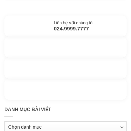
Liên hệ với chúng tôi
024.9999.7777
Gửi yêu cầu hỗ trợ
Gửi email
Nhắn tin với chúng tôi
Livechat
Thông tin thêm
Kho kiến thức
DANH MỤC BÀI VIẾT
Danh
mục