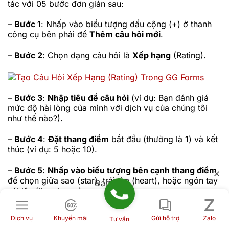
tác với 05 bước đơn giản sau:
–
Bước 1
: Nhấp vào biểu tượng dấu cộng (+) ở thanh
công cụ bên phải để
Thêm câu hỏi mới
.
–
Bước 2
: Chọn dạng câu hỏi là
Xếp hạng
(Rating).
–
Bước 3
:
Nhập tiêu đề câu hỏi
(ví dụ: Bạn đánh giá
mức độ hài lòng của mình với dịch vụ của chúng tôi
như thế nào?).
–
Bước 4
:
Đặt thang điểm
bắt đầu (thường là 1) và kết
thúc (ví dụ: 5 hoặc 10).
–
Bước 5
:
Nhấp vào biểu tượng bên cạnh thang điểm
để chọn giữa sao (star), trái tim (heart), hoặc ngón tay
Đang tải...
cái lên (thumbs up).
–
Bước 6
: Bạn có thể bật tùy chọn
Bắt buộc
(Required)
Dịch vụ
Khuyến mãi
Gửi hỗ trợ
Zalo
Tư vấn
nếu muốn người trả lời phải trả lời câu hỏi này.