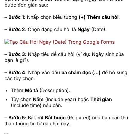
bước đơn giản sau:
–
Bước 1
: Nhấp chọn biểu tượng
(+) Thêm câu hỏi
.
–
Bước 2
: Chọn dạng câu hỏi là
Ngày
(Date).
–
Bước 3
: Nhập tiêu đề câu hỏi (ví dụ: Ngày sinh của
bạn là gì?).
–
Bước 4
: Nhấp vào dấu
ba chấm dọc (…)
để bổ sung
các tùy chọn:
Thêm
Mô tả
(Description).
Tùy chọn
Năm
(Include year) hoặc
Thời gian
(Include time) nếu cần.
–
Bước 5
: Bật nút
Bắt buộc
(Required) nếu bạn cần thu
thập thông tin từ câu hỏi này.