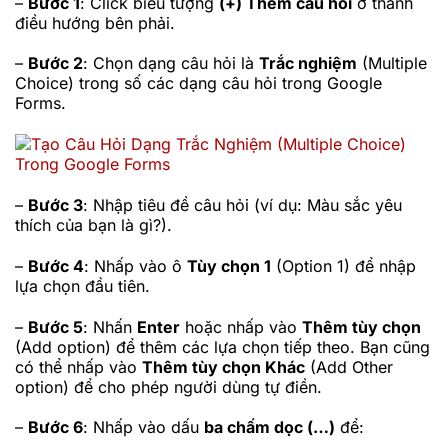
–
Bước 1
: Click biểu tượng
(+) Thêm câu hỏi
ở thanh
điều hướng bên phải.
–
Bước 2
: Chọn dạng câu hỏi là
Trắc nghiệm
(Multiple
Choice) trong số các dạng câu hỏi trong Google
Forms.
–
Bước 3
: Nhập tiêu đề câu hỏi (ví dụ: Màu sắc yêu
thích của bạn là gì?).
–
Bước 4
: Nhấp vào ô
Tùy chọn 1
(Option 1) để nhập
lựa chọn đầu tiên.
–
Bước 5
: Nhấn
Enter
hoặc nhấp vào
Thêm tùy chọn
(Add option) để thêm các lựa chọn tiếp theo. Bạn cũng
có thể nhấp vào
Thêm tùy chọn Khác
(Add Other
option) để cho phép người dùng tự điền.
–
Bước 6
: Nhấp vào dấu
ba chấm dọc (…)
để: