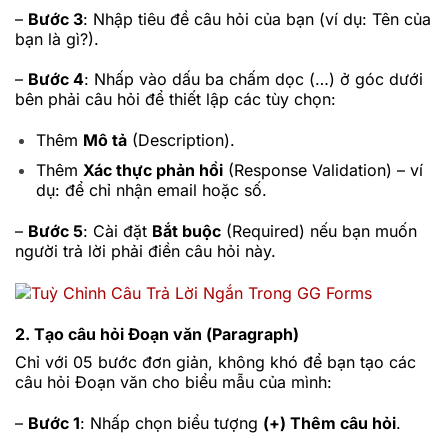
–
Bước 3
: Nhập tiêu đề câu hỏi của bạn (ví dụ: Tên của
bạn là gì?).
–
Bước 4
: Nhấp vào dấu ba chấm dọc (…) ở góc dưới
bên phải câu hỏi để thiết lập các tùy chọn:
Thêm
Mô tả
(Description).
Thêm
Xác thực phản hồi
(Response Validation) – ví
dụ: để chỉ nhận email hoặc số.
–
Bước 5
: Cài đặt
Bắt buộc
(Required) nếu bạn muốn
người trả lời phải điền câu hỏi này.
2. Tạo câu hỏi Đoạn văn (Paragraph)
Chỉ với 05 bước đơn giản, không khó để bạn tạo các
câu hỏi Đoạn văn cho biểu mẫu của mình:
–
Bước 1
: Nhấp chọn biểu tượng
(+) Thêm câu hỏi
.