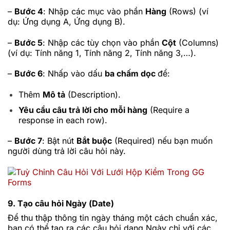
–
Bước 4
: Nhập các mục vào phần
Hàng
(Rows) (ví
dụ: Ứng dụng A, Ứng dụng B).
–
Bước 5
: Nhập các tùy chọn vào phần
Cột
(Columns)
(ví dụ: Tính năng 1, Tính năng 2, Tính năng 3,…).
–
Bước 6
: Nhấp vào dấu
ba chấm dọc
để:
Thêm
Mô tả
(Description).
Yêu cầu câu trả lời cho mỗi hàng
(Require a
response in each row).
–
Bước 7
: Bật nút
Bắt buộc
(Required) nếu bạn muốn
người dùng trả lời câu hỏi này.
9. Tạo câu hỏi Ngày (Date)
Để thu thập thông tin ngày tháng một cách chuẩn xác,
bạn có thể tạo ra các câu hỏi dạng Ngày chỉ với các