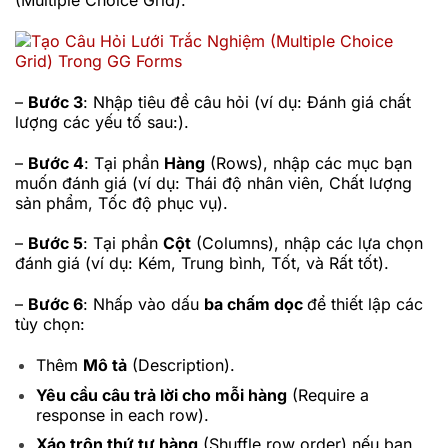
(Multiple Choice Grid).
–
Bước 3
: Nhập tiêu đề câu hỏi (ví dụ: Đánh giá chất
lượng các yếu tố sau:).
–
Bước 4
: Tại phần
Hàng
(Rows), nhập các mục bạn
muốn đánh giá (ví dụ: Thái độ nhân viên, Chất lượng
sản phẩm, Tốc độ phục vụ).
–
Bước 5
: Tại phần
Cột
(Columns), nhập các lựa chọn
đánh giá (ví dụ: Kém, Trung bình, Tốt, và Rất tốt).
–
Bước 6
: Nhấp vào dấu
ba chấm dọc
để thiết lập các
tùy chọn:
Thêm
Mô tả
(Description).
Yêu cầu câu trả lời cho mỗi hàng
(Require a
response in each row).
Xáo trộn thứ tự hàng
(Shuffle row order) nếu bạn