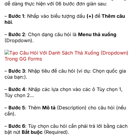
dễ dàng thực hiện với 06 bước đơn giản sau:
–
Bước 1
: Nhấp vào biểu tượng dấu
(+)
để
Thêm câu
hỏi
.
–
Bước 2
: Chọn dạng câu hỏi là
Menu thả xuống
(Dropdown).
–
Bước 3
: Nhập tiêu đề câu hỏi (ví dụ: Chọn quốc gia
của bạn:).
–
Bước 4
: Nhập các lựa chọn vào các ô Tùy chọn 1,
Tùy chọn 2…
–
Bước 5
: Thêm
Mô tả
(Description) cho câu hỏi (nếu
cần).
–
Bước 6
: Tùy chọn câu hỏi cần phải trả lời bằng cách
bật nút
Bắt buộc
(Required).