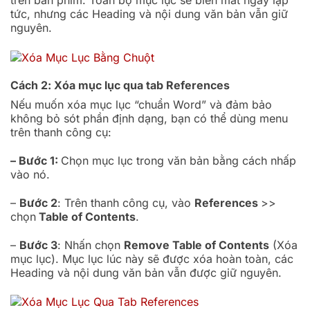
trên bàn phím. Toàn bộ mục lục sẽ biến mất ngay lập
tức, nhưng các Heading và nội dung văn bản vẫn giữ
nguyên.
Cách 2: Xóa mục lục qua tab References
Nếu muốn xóa mục lục “chuẩn Word” và đảm bảo
không bỏ sót phần định dạng, bạn có thể dùng menu
trên thanh công cụ:
– Bước 1:
Chọn mục lục trong văn bản bằng cách nhấp
vào nó.
–
Bước 2
: Trên thanh công cụ, vào
References
>>
chọn
Table of Contents
.
–
Bước 3
: Nhấn chọn
Remove Table of Contents
(Xóa
mục lục). Mục lục lúc này sẽ được xóa hoàn toàn, các
Heading và nội dung văn bản vẫn được giữ nguyên.