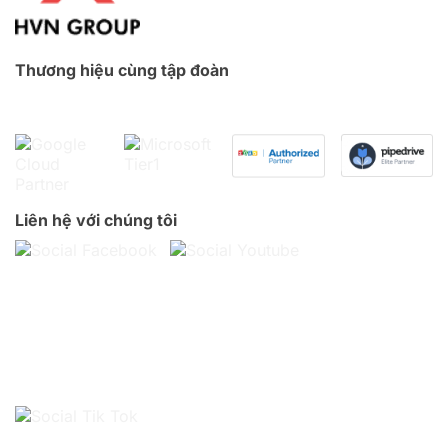
Thương hiệu cùng tập đoàn
Liên hệ với chúng tôi
HỖ TRỢ KHÁCH HÀNG
Trụ sở:
Tầng 25 ROX Tower, 136 Hồ Tùng Mậu, Phú Diễn,
Hà Nội
VPĐD: 30 Trương Văn Bang, Bình Trưng, TP HCM