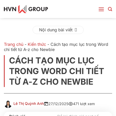
Bỏ
qua
nội
dung
Nội dung bài viết
Trang chủ
-
Kiến thức
-
Cách tạo mục lục trong Word
chi tiết từ A-z cho Newbie
CÁCH TẠO MỤC LỤC
TRONG WORD CHI TIẾT
TỪ A-Z CHO NEWBIE
Lê Thị Quỳnh Anh
27/12/2025
471 lượt xem