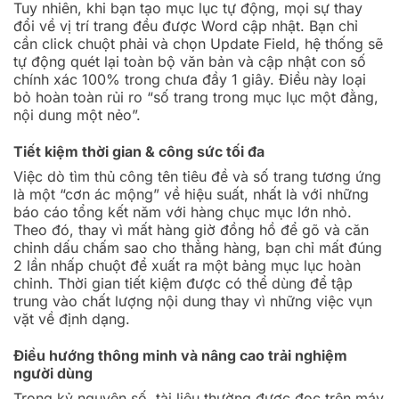
Tuy nhiên, khi bạn tạo mục lục tự động, mọi sự thay
đổi về vị trí trang đều được Word cập nhật. Bạn chỉ
cần click chuột phải và chọn Update Field, hệ thống sẽ
tự động quét lại toàn bộ văn bản và cập nhật con số
chính xác 100% trong chưa đầy 1 giây. Điều này loại
bỏ hoàn toàn rủi ro “số trang trong mục lục một đằng,
nội dung một nẻo”.
Tiết kiệm thời gian & công sức tối đa
Việc dò tìm thủ công tên tiêu đề và số trang tương ứng
là một “cơn ác mộng” về hiệu suất, nhất là với những
báo cáo tổng kết năm với hàng chục mục lớn nhỏ.
Theo đó, thay vì mất hàng giờ đồng hồ để gõ và căn
chỉnh dấu chấm sao cho thẳng hàng, bạn chỉ mất đúng
2 lần nhấp chuột để xuất ra một bảng mục lục hoàn
chỉnh. Thời gian tiết kiệm được có thể dùng để tập
trung vào chất lượng nội dung thay vì những việc vụn
vặt về định dạng.
Điều hướng thông minh và nâng cao trải nghiệm
người dùng
Trong kỷ nguyên số, tài liệu thường được đọc trên máy