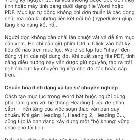
tính hoặc máy tính bảng dưới dạng file Word hoặc
PDF. Mục lục tự động không chỉ đơn thuần là các dòng
chữ, mà còn là những liên kết nội bộ (hyperlinks) giúp
tăng khả năng kết nối.
Người đọc không cần phải lăn chuột vất vả để tìm mục
cần xem. Họ chỉ cần giữ phím Ctrl + Click vào bất kỳ
tiêu đề nào trên mục lục, Word sẽ lập tức “nhảy” đến
đúng vị trí của nội dung đó. Khi xuất sang file PDF, tính
năng điều hướng này vẫn được giữ nguyên, tạo ra trải
nghiệm cực kỳ chuyên nghiệp cho đối tác hoặc cấp
trên.
Chuẩn hóa định dạng và tạo sự chuyên nghiệp
Cách tạo mục lục trong Word bắt buộc người dùng
phải làm quen với hệ thống Heading (Tiêu đề phân
cấp) – nền tảng của việc soạn thảo văn bản quy
chuẩn. Khi gán Heading 1, Heading 2, Heading 3…,
cũng tức là bạn đang xây dựng một “bộ khung’ vững
chắc cho tài liệu.