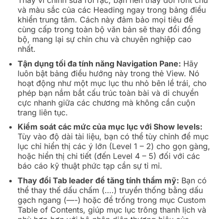
Thay vì chỉnh sửa rời rạc, bạn nên thay đổi font chữ
và màu sắc của các Heading ngay trong bảng điều
khiển trung tâm. Cách này đảm bảo mọi tiêu đề
cùng cấp trong toàn bộ văn bản sẽ thay đổi đồng
bộ, mang lại sự chỉn chu và chuyên nghiệp cao
nhất.
Tận dụng tối đa tính năng Navigation Pane:
Hãy
luôn bật bảng điều hướng này trong thẻ View. Nó
hoạt động như một mục lục thu nhỏ bên lề trái, cho
phép bạn nắm bắt cấu trúc toàn bài và di chuyển
cực nhanh giữa các chương mà không cần cuộn
trang liên tục.
Kiểm soát các mức của mục lục với Show levels:
Tùy vào độ dài tài liệu, bạn có thể tùy chỉnh để mục
lục chỉ hiển thị các ý lớn (Level 1 – 2) cho gọn gàng,
hoặc hiển thị chi tiết (đến Level 4 – 5) đối với các
báo cáo kỹ thuật phức tạp cần sự tỉ mỉ.
Thay đổi Tab leader để tăng tính thẩm mỹ:
Bạn có
thể thay thế dấu chấm (….) truyền thống bằng dấu
gạch ngang (—-) hoặc để trống trong mục Custom
Table of Contents, giúp mục lục trông thanh lịch và