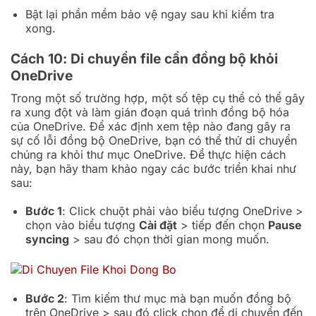
Bật lại phần mềm bảo vệ ngay sau khi kiểm tra
xong.
Cách 10: Di chuyển file cần đồng bộ khỏi
OneDrive
Trong một số trường hợp, một số tệp cụ thể có thể gây
ra xung đột và làm gián đoạn quá trình đồng bộ hóa
của OneDrive. Để xác định xem tệp nào đang gây ra
sự cố lỗi đồng bộ OneDrive, bạn có thể thử di chuyển
chúng ra khỏi thư mục OneDrive. Để thực hiện cách
này, bạn hãy tham khảo ngay các bước triển khai như
sau:
Bước 1
: Click chuột phải vào biểu tượng OneDrive >
chọn vào biểu tượng
Cài đặt
> tiếp đến chọn
Pause
syncing
> sau đó chọn thời gian mong muốn.
Bước 2
: Tìm kiếm thư mục mà bạn muốn đồng bộ
trên OneDrive > sau đó click chọn để di chuyển đến