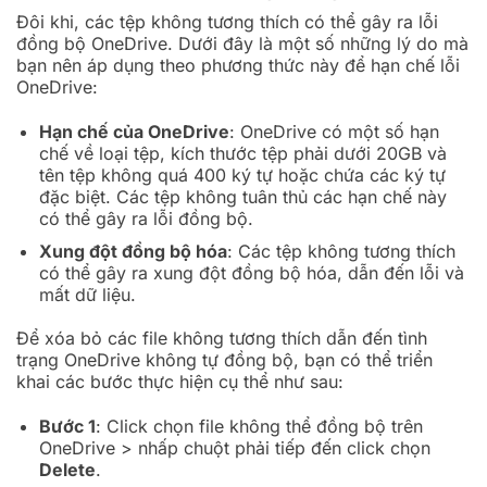
Đôi khi, các tệp không tương thích có thể gây ra lỗi
đồng bộ OneDrive. Dưới đây là một số những lý do mà
bạn nên áp dụng theo phương thức này để hạn chế lỗi
OneDrive:
Hạn chế của OneDrive
: OneDrive có một số hạn
chế về loại tệp, kích thước tệp phải dưới 20GB và
tên tệp không quá 400 ký tự hoặc chứa các ký tự
đặc biệt. Các tệp không tuân thủ các hạn chế này
có thể gây ra lỗi đồng bộ.
Xung đột đồng bộ hóa
: Các tệp không tương thích
có thể gây ra xung đột đồng bộ hóa, dẫn đến lỗi và
mất dữ liệu.
Để xóa bỏ các file không tương thích dẫn đến tình
trạng OneDrive không tự đồng bộ, bạn có thể triển
khai các bước thực hiện cụ thể như sau:
Bước 1
: Click chọn file không thể đồng bộ trên
OneDrive > nhấp chuột phải tiếp đến click chọn
Delete
.