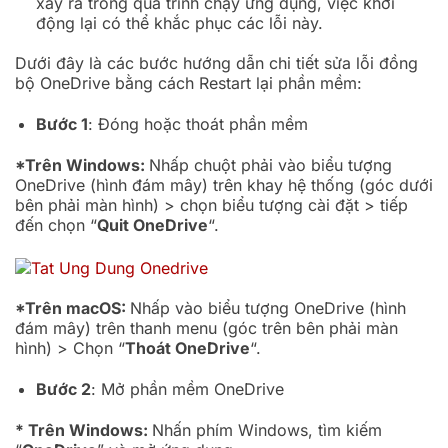
xảy ra trong quá trình chạy ứng dụng, việc khởi
động lại có thể khắc phục các lỗi này.
Dưới đây là các bước hướng dẫn chi tiết sửa lỗi đồng
bộ OneDrive bằng cách Restart lại phần mềm:
Bước 1
: Đóng hoặc thoát phần mềm
*Trên Windows:
Nhấp chuột phải vào biểu tượng
OneDrive (hình đám mây) trên khay hệ thống (góc dưới
bên phải màn hình) > chọn biểu tượng cài đặt > tiếp
đến chọn “
Quit OneDrive
“.
*Trên macOS:
Nhấp vào biểu tượng OneDrive (hình
đám mây) trên thanh menu (góc trên bên phải màn
hình) > Chọn “
Thoát OneDrive
“.
Bước 2
: Mở phần mềm OneDrive
* Trên Windows:
Nhấn phím Windows, tìm kiếm