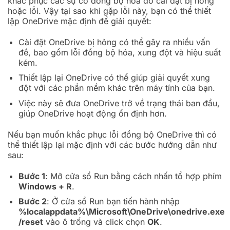
khắc phục các sự cố đồng bộ hóa do cài đặt bị hỏng
hoặc lỗi. Vậy tại sao khi gặp lỗi này, bạn có thể thiết
lập OneDrive mặc định để giải quyết:
Cài đặt OneDrive bị hỏng có thể gây ra nhiều vấn
đề, bao gồm lỗi đồng bộ hóa, xung đột và hiệu suất
kém.
Thiết lập lại OneDrive có thể giúp giải quyết xung
đột với các phần mềm khác trên máy tính của bạn.
Việc này sẽ đưa OneDrive trở về trạng thái ban đầu,
giúp OneDrive hoạt động ổn định hơn.
Nếu bạn muốn khắc phục lỗi đồng bộ OneDrive thì có
thể thiết lập lại mặc định với các bước hướng dẫn như
sau:
Bước 1
: Mở cửa sổ Run bằng cách nhấn tổ hợp phím
Windows + R
.
Bước 2
: Ở cửa sổ Run bạn tiến hành nhập
%localappdata%\Microsoft\OneDrive\onedrive.exe
/reset
vào ô trống và click chọn
OK
.