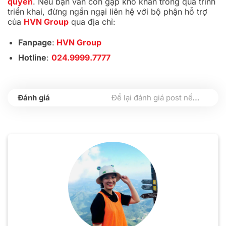
quyền
. Nếu bạn vẫn còn gặp khó khăn trong quá trình
triển khai, đừng ngần ngại liên hệ với bộ phận hỗ trợ
của
HVN Group
qua địa chỉ:
Fanpage
:
HVN Group
Hotline
:
024.9999.7777
Để lại đánh giá post nếu bạn thấy hữu ích nhé