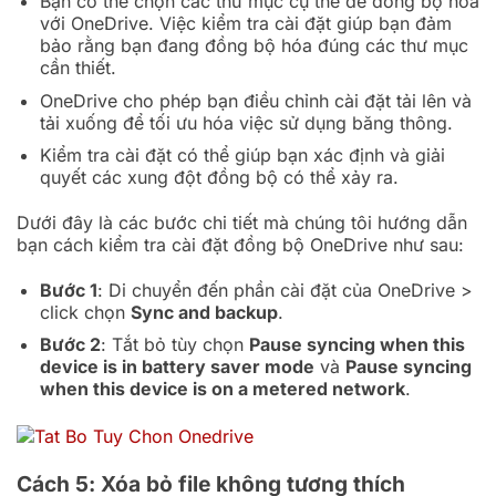
Bạn có thể chọn các thư mục cụ thể để đồng bộ hóa
với OneDrive. Việc kiểm tra cài đặt giúp bạn đảm
bảo rằng bạn đang đồng bộ hóa đúng các thư mục
cần thiết.
OneDrive cho phép bạn điều chỉnh cài đặt tải lên và
tải xuống để tối ưu hóa việc sử dụng băng thông.
Kiểm tra cài đặt có thể giúp bạn xác định và giải
quyết các xung đột đồng bộ có thể xảy ra.
Dưới đây là các bước chi tiết mà chúng tôi hướng dẫn
bạn cách kiểm tra cài đặt đồng bộ OneDrive như sau:
Bước 1
: Di chuyển đến phần cài đặt của OneDrive >
click chọn
Sync and backup
.
Bước 2
: Tắt bỏ tùy chọn
Pause syncing when this
device is in battery saver mode
và
Pause syncing
when this device is on a metered network
.
Cách 5: Xóa bỏ file không tương thích