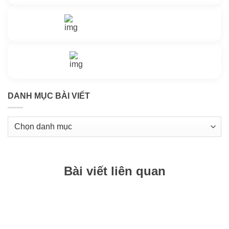
Nhắn tin với chúng tôi
Livechat
Thông tin thêm
Kho kiến thức
DANH MỤC BÀI VIẾT
Danh
mục
bài
viết
Bài viết liên quan