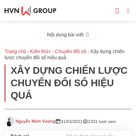
Bỏ
qua
nội
dung
Nội dung bài viết
Trang chủ
-
Kiến thức
-
Chuyển đổi số
-
Xây dựng chiến
lược chuyển đổi số hiệu quả
XÂY DỰNG CHIẾN LƯỢC
CHUYỂN ĐỔI SỐ HIỆU
QUẢ
Nguyễn Minh Vượng
31/03/2021
2331 lượt xem