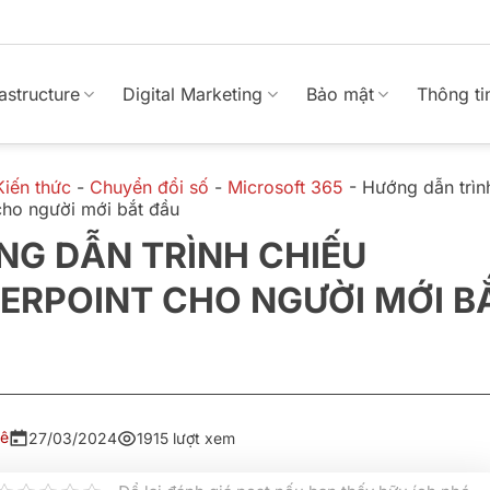
rastructure
Digital Marketing
Bảo mật
Thông ti
Kiến thức
-
Chuyển đổi số
-
Microsoft 365
-
Hướng dẫn trìn
cho người mới bắt đầu
NG DẪN TRÌNH CHIẾU
ERPOINT CHO NGƯỜI MỚI B
Lê
27/03/2024
1915 lượt xem