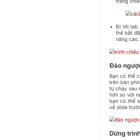
trang chiế
Đi tới tab
thể bắt đầ
nâng cao.
Đảo ngược
Bạn có thể 
trên bàn phí
tự chạy sau m
hơn so với n
bạn có thể 
về slide trướ
Dừng trìn