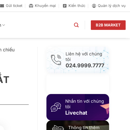
Gửi ticket
Khuyến mại
Kiến thức
Quản lý dịch vụ
n
B2B MARKET
h chiếu
Liên hệ với chúng
tôi
024.9999.7777
ẮT
Gửi yêu cầu hỗ trợ
Gửi email
Nhắn tin với chúng
tôi
Livechat
Thông tin thêm