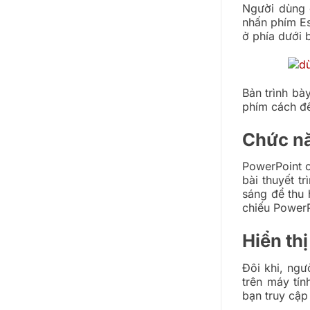
Người dùng c
nhấn phím Es
ở phía dưới 
Bản trình bà
phím cách đ
Chức nă
PowerPoint c
bài thuyết t
sáng để thu 
chiếu PowerP
Hiển thị
Đôi khi, ngư
trên máy tí
bạn truy cập