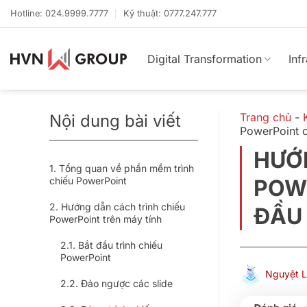
Bỏ
Hotline: 024.9999.7777
Kỹ thuật: 0777.247.777
qua
nội
dung
Digital Transformation
Inf
Trang chủ
-
Nội dung bài viết
PowerPoint 
HƯỚ
Tổng quan về phần mềm trình
chiếu PowerPoint
POW
Hướng dẫn cách trình chiếu
ĐẦU
PowerPoint trên máy tính
Bắt đầu trình chiếu
PowerPoint
Nguyệt 
Đảo ngược các slide