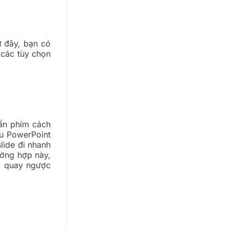
ừ đây, bạn có
o các tùy chọn
hấn phím cách
ếu PowerPoint
slide đi nhanh
ường hợp này,
ặc quay ngược