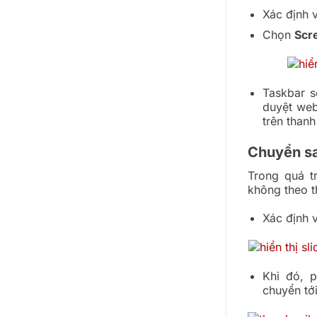
Xác định v
Chọn
Scr
Taskbar s
duyệt web
trên thanh
Chuyển sa
Trong quá t
không theo t
Xác định v
Khi đó, p
chuyển tới