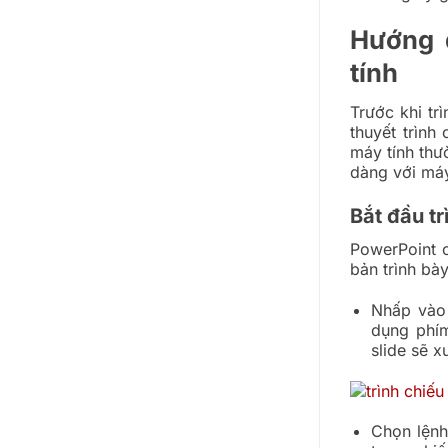
Hướng 
tính
Trước khi tr
thuyết trình
máy tính thư
dàng với máy
Bắt đầu t
PowerPoint c
bản trình bà
Nhấp vào
dụng phím
slide sẽ x
Chọn lện