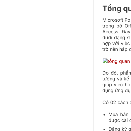
Tổng qu
Microsoft P
trong bộ Of
Access. Đây
dưới dạng sl
hợp với việc 
trở nên hấp 
Do đó, phần
tưởng và kế 
giúp việc họ
dụng ứng dụn
Có 02 cách c
Mua bản q
được cài đ
Đăng ký g