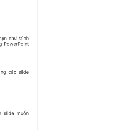
ạn như trình
ng PowerPoint
ang các slide
n slide muốn