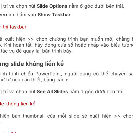
ị trí và chọn nút
Slide Options
nằm ở góc dưới bên trái.
een
>> bấm vào
Show Taskbar
.
ẽ xuất hiện >> chọn chương trình bạn muốn mở, chẳng h
. Khi hoàn tất, hãy đóng cửa sổ hoặc nhấp vào biểu tượ
 tác vụ để quay lại bản trình bày.
ng slide không liền kề
rình trình chiếu PowerPoint, người dùng có thể chuyển s
hứ tự nếu cần thiết, bằng cách:
ị trí và chọn nút
See All Slides
nằm ở góc dưới bên trái.
hiên bản thumbnail của mỗi slide sẽ xuất hiện >> chọ
.