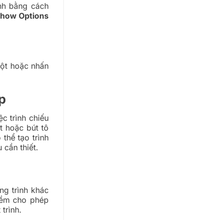
ình bằng cách
Show Options
uột hoặc nhấn
p
c trình chiếu
t hoặc bút tô
thể tạo trình
 cần thiết.
ng trình khác
 mềm cho phép
trình.