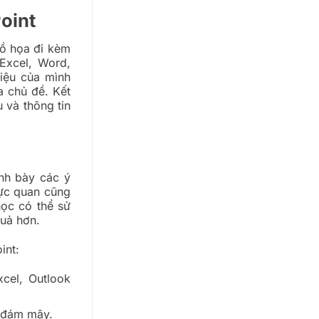
oint
đồ họa đi kèm
Excel, Word,
iệu của mình
a chủ đề. Kết
u và thông tin
nh bày các ý
rực quan cũng
học có thể sử
quả hơn.
int:
cel, Outlook
g đám mây.