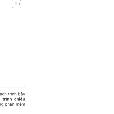
ách trình bày
nh
trình chiếu
rong phần mềm