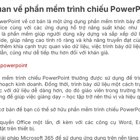
an về phần mềm trình chiếu PowerP
owerPoint về cơ bản là một ứng dụng phần mềm trình bày 
fice cùng với các ứng dụng hỗ trợ năng suất khác như 
 là phần mềm giúp người dùng xây dựng và sắp xếp dữ l
ide, giúp nâng cao tính rõ ràng và khả năng truyền đạt củ
thêm khía cạnh trực quan vào dữ liệu, việc trình bày dữ liệ
dẫn, cũng như dễ tiếp thu hơn đối với khán giả.
 mềm trình chiếu PowerPoint thường được sử dụng để trì
hoạch kinh doanh. Đồng thời, trình bày dữ liệu một cách t
c với dữ liệu dễ dàng hơn, do đó giáo viên trong trường 
g để giúp việc giảng dạy – học tập trở nên thú vị và hiệu 
ơ bản để bạn có thể sở hữu phần mềm trình chiếu PowerPo
uyền Office một lần, đi kèm với các công cụ Word, Ex
ặt trên thiết bị.
iải pháp Microsoft 365 để sử dụng ứng dụng trên nền tản