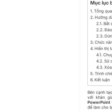
Mục lục b
Tổng qua
Hướng dẫ
Bắt 
Đảo
Dừn
Chức năn
Hiển thị 
Chuy
Sử 
Xóa
Trình ch
Kết luận
Bên cạnh tạo
với khán g
PowerPoint
để làm cho b