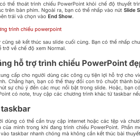
ó thể thoát trình chiếu PowerPoint khỏi chế độ thuyết tr
c trên bàn phím. Ngoài ra, bạn có thể nhấp vào nút
Slide 
bên trái và chọn vào
End Show
.
y cũng sẽ kết thúc sau slide cuối cùng. Bạn có thể nhấp ch
ể trở về chế độ xem Normal.
ng hỗ trợ trình chiếu PowerPoint đẹ
ung cấp cho người dùng các công cụ tiện lợi hỗ trợ cho việ
rình. Chẳng hạn, bạn có thể thay đổi con trỏ chuột thành bú
hút sự chú ý đến các mục nổi bật trong slide. Hoặc, bạn có 
oint có note, truy cập các chương trình khác từ taskbar nếu
 taskbar
ời dùng có thể cần truy cập internet hoặc các tệp và chươ
nh của mình trong khi đang trình chiếu PowerPoint. Phần
 vào taskbar nhanh chóng mà không cần kết thúc bài thuyết 