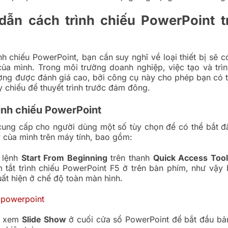
dẫn cách trình chiếu PowerPoint 
ình chiếu PowerPoint, bạn cần suy nghĩ về loại thiết bị sẽ 
 của mình. Trong môi trường doanh nghiệp, việc tạo và trì
ờng được đánh giá cao, bởi công cụ này cho phép bạn có t
 chiếu để thuyết trình trước đám đông.
rình chiếu PowerPoint
ung cấp cho người dùng một số tùy chọn để có thể bắt đầ
y của mình trên máy tính, bao gồm:
 lệnh
Start From Beginning
trên thanh
Quick Access Tool
 tắt trình chiếu PowerPoint F5 ở trên bàn phím, như vậy 
uất hiện ở chế độ toàn màn hình.
h xem
Slide Show
ở cuối cửa sổ PowerPoint để bắt đầu bản