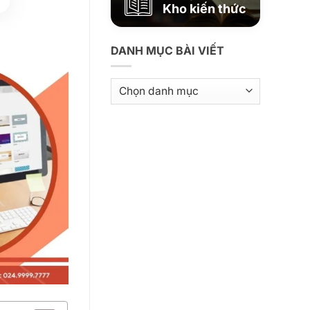
Kho kiến thức
DANH MỤC BÀI VIẾT
Danh
mục
bài
viết