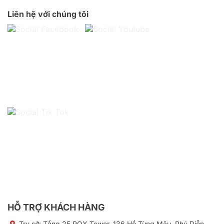
Liên hệ với chúng tôi
HỖ TRỢ KHÁCH HÀNG
Trụ sở:
Tầng 25 ROX Tower, 136 Hồ Tùng Mậu, Phú Diễn,
Hà Nội
VPĐD: 30 Trương Văn Bang, Bình Trưng, TP HCM
Hotline Kinh doanh:
024.9999.7777
Hotline Kỹ thuật:
0777.247.777
Email Kinh doanh:
kinhdoanh@hvn.vn
Email Kỹ thuật:
kythuat@hvn.vn
CHÍNH SÁCH
Hình thức thanh toán