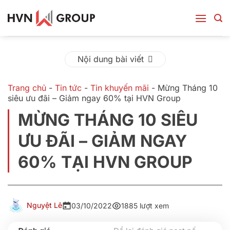
Bỏ
qua
nội
dung
Nội dung bài viết
Trang chủ
-
Tin tức
-
Tin khuyến mãi
-
Mừng Tháng 10
siêu ưu đãi – Giảm ngay 60% tại HVN Group
MỪNG THÁNG 10 SIÊU
ƯU ĐÃI – GIẢM NGAY
60% TẠI HVN GROUP
Nguyệt Lê
03/10/2022
1885 lượt xem