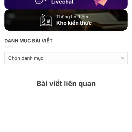
Livechat
Thông tin thêm
Kho kiến thức
DANH MỤC BÀI VIẾT
Danh
mục
bài
viết
Bài viết liên quan