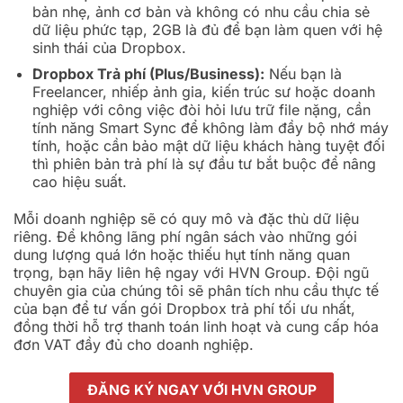
bản nhẹ, ảnh cơ bản và không có nhu cầu chia sẻ
dữ liệu phức tạp, 2GB là đủ để bạn làm quen với hệ
sinh thái của Dropbox.
Dropbox Trả phí (Plus/Business):
Nếu bạn là
Freelancer, nhiếp ảnh gia, kiến trúc sư hoặc doanh
nghiệp với công việc đòi hỏi lưu trữ file nặng, cần
tính năng Smart Sync để không làm đầy bộ nhớ máy
tính, hoặc cần bảo mật dữ liệu khách hàng tuyệt đối
thì phiên bản trả phí là sự đầu tư bắt buộc để nâng
cao hiệu suất.
Mỗi doanh nghiệp sẽ có quy mô và đặc thù dữ liệu
riêng. Để không lãng phí ngân sách vào những gói
dung lượng quá lớn hoặc thiếu hụt tính năng quan
trọng, bạn hãy liên hệ ngay với HVN Group. Đội ngũ
chuyên gia của chúng tôi sẽ phân tích nhu cầu thực tế
của bạn để tư vấn gói Dropbox trả phí tối ưu nhất,
đồng thời hỗ trợ thanh toán linh hoạt và cung cấp hóa
đơn VAT đầy đủ cho doanh nghiệp.
ĐĂNG KÝ NGAY VỚI HVN GROUP