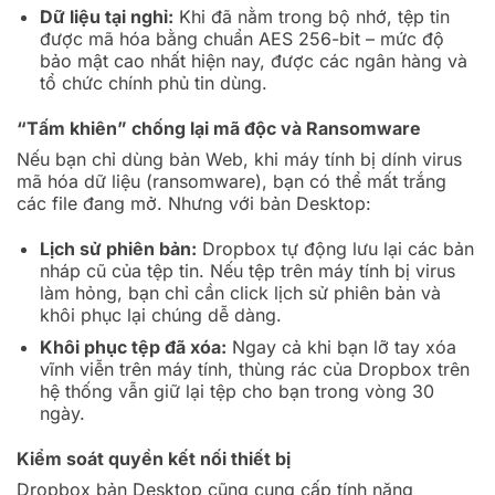
Dữ liệu tại nghỉ:
Khi đã nằm trong bộ nhớ, tệp tin
được mã hóa bằng chuẩn AES 256-bit – mức độ
bảo mật cao nhất hiện nay, được các ngân hàng và
tổ chức chính phủ tin dùng.
“Tấm khiên” chống lại mã độc và Ransomware
Nếu bạn chỉ dùng bản Web, khi máy tính bị dính virus
mã hóa dữ liệu (ransomware), bạn có thể mất trắng
các file đang mở. Nhưng với bản Desktop:
Lịch sử phiên bản:
Dropbox tự động lưu lại các bản
nháp cũ của tệp tin. Nếu tệp trên máy tính bị virus
làm hỏng, bạn chỉ cần click lịch sử phiên bản và
khôi phục lại chúng dễ dàng.
Khôi phục tệp đã xóa:
Ngay cả khi bạn lỡ tay xóa
vĩnh viễn trên máy tính, thùng rác của Dropbox trên
hệ thống vẫn giữ lại tệp cho bạn trong vòng 30
ngày.
Kiểm soát quyền kết nối thiết bị
Dropbox bản Desktop cũng cung cấp tính năng