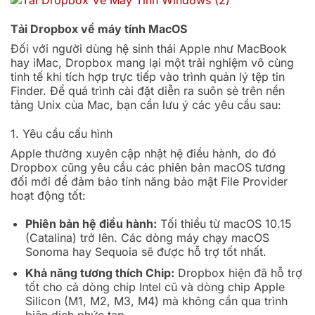
Tải Dropbox về máy tính MacOS
Đối với người dùng hệ sinh thái Apple như MacBook
hay iMac, Dropbox mang lại một trải nghiệm vô cùng
tinh tế khi tích hợp trực tiếp vào trình quản lý tệp tin
Finder. Để quá trình cài đặt diễn ra suôn sẻ trên nền
tảng Unix của Mac, bạn cần lưu ý các yêu cầu sau:
1. Yêu cầu cấu hình
Apple thường xuyên cập nhật hệ điều hành, do đó
Dropbox cũng yêu cầu các phiên bản macOS tương
đối mới để đảm bảo tính năng bảo mật File Provider
hoạt động tốt:
Phiên bản hệ điều hành:
Tối thiểu từ macOS 10.15
(Catalina) trở lên. Các dòng máy chạy macOS
Sonoma hay Sequoia sẽ được hỗ trợ tốt nhất.
Khả năng tương thích Chip:
Dropbox hiện đã hỗ trợ
tốt cho cả dòng chip Intel cũ và dòng chip Apple
Silicon (M1, M2, M3, M4) mà không cần qua trình