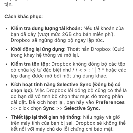
tận.
Cách khắc phục:
Kiểm tra dung lượng tài khoản:
Nếu tài khoản của
bạn đã đầy (vượt mức 2GB cho bản miễn phí),
Dropbox sẽ ngừng đồng bộ ngay lập tức.
Khởi động lại ứng dụng:
Thoát hẳn Dropbox (Quit)
trong khay hệ thống và mở lại.
Kiểm tra tên tệp:
Dropbox không đồng bộ các tệp
có chứa ký tự đặc biệt như / \ < > : ” | ? * hoặc các
tệp đang được mở bởi một ứng dụng khác.
Kích hoạt tính năng Selective Sync (Đồng bộ có
chọn lọc):
Việc Dropbox lỗi đồng bộ cũng có thể là
do bạn đã vô tình bỏ chọn thư mục đó trong phần
cài đặt. Để kích hoạt lại, bạn hãy vào
Preferences
>> click chọn
Sync
>>
Selective Sync.
Thiết lập lại thời gian hệ thống:
Nếu ngày và giờ
trên máy tính của bạn bị sai, Dropbox sẽ không thể
kết nối với máy chủ do lỗi chứng chỉ bảo mật.