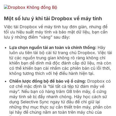
Một số lưu ý khi tải Dropbox về máy tính
Việc tải Dropbox về máy tính tuy đơn giản, nhưng để
tối ưu hiệu suất máy tính và bảo mật dữ liệu, bạn cần
lưu ý những điểm “vàng” sau đây:
Lựa chọn nguồn tải an toàn và chính thống:
Hãy
luôn ưu tiên tải bộ cài từ trang chủ Dropbox. Việc tải
từ các nguồn trung gian không rõ ràng không chỉ
khiến bạn dễ dính mã độc đánh cắp dữ liệu, mà còn
có thể khiến bạn cài nhầm các phiên bản cũ lỗi thời,
không tương thích với hệ điều hành hiện tại.
Chiến lược đồng bộ để bảo vệ ổ cứng:
Dropbox có
cơ chế mặc định là “tải tất cả tệp từ đám mây về
máy”. Nếu bạn có hàng trăm GB trên mây, ổ cứng
máy tính sẽ bị đầy nhanh chóng. Hãy học cách sử
dụng Selective Sync ngay từ đầu để chỉ giữ lại
những thư mục thực sự cần thiết trên máy, phần còn
lại hãy để chúng nằm an toàn trên máy chủ của