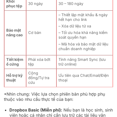
Khôi
30 ngày
30 – 180 ngày
phục tệp
– Thiết lập mật khẩu & ngày
hết hạn cho link
– Xóa dữ liệu từ xa
Bảo mật
Cơ bản
– Tối ưu hóa khả năng kiểm
nâng cao
soát quyền hạn
– Mã hóa và bảo mật dữ liệu
chuẩn doanh nghiệp
Tiết kiệm
Phải xóa bớt
Tính năng Smart Sync (lưu
ổ cứng
tệp
trữ online)
Cộng
Hỗ trợ kỹ
Ưu tiên qua Chat/Email/Điện
đồng/Tự tra
thuật
thoại
cứu
*Nhìn chung: Việc lựa chọn phiên bản phù hợp phụ
thuộc vào nhu cầu thực tế của bạn:
Dropbox Basic (Miễn phí):
Nếu bạn là học sinh, sinh
viên hoặc cá nhân chỉ cần lưu trữ các tài liệu văn