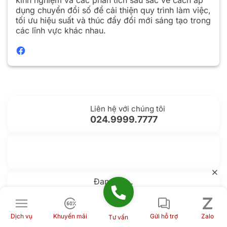
dụng chuyển đổi số để cải thiện quy trình làm việc,
tối ưu hiệu suất và thúc đẩy đổi mới sáng tạo trong
các lĩnh vực khác nhau.
Liên hệ với chúng tôi
024.9999.7777
Gửi yêu cầu hỗ trợ
Gửi email
Đang tải...
Nhắn tin với chúng tôi
Livechat
Dịch vụ
Khuyến mãi
Gửi hỗ trợ
Zalo
Tư vấn
Thông tin thêm