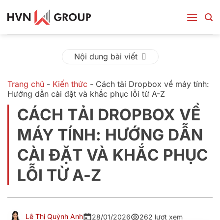
Bỏ
qua
nội
dung
Nội dung bài viết
Trang chủ
-
Kiến thức
-
Cách tải Dropbox về máy tính:
Hướng dẫn cài đặt và khắc phục lỗi từ A-Z
CÁCH TẢI DROPBOX VỀ
MÁY TÍNH: HƯỚNG DẪN
CÀI ĐẶT VÀ KHẮC PHỤC
LỖI TỪ A-Z
Lê Thị Quỳnh Anh
28/01/2026
262 lượt xem