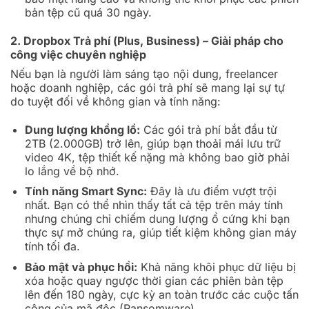
bản tệp cũ quá 30 ngày.
2. Dropbox Trả phí (Plus, Business) – Giải pháp cho
công việc chuyên nghiệp
Nếu bạn là người làm sáng tạo nội dung, freelancer
hoặc doanh nghiệp, các gói trả phí sẽ mang lại sự tự
do tuyệt đối về không gian và tính năng:
Dung lượng khổng lồ:
Các gói trả phí bắt đầu từ
2TB (2.000GB) trở lên, giúp bạn thoải mái lưu trữ
video 4K, tệp thiết kế nặng mà không bao giờ phải
lo lắng về bộ nhớ.
Tính năng Smart Sync:
Đây là ưu điểm vượt trội
nhất. Bạn có thể nhìn thấy tất cả tệp trên máy tính
nhưng chúng chỉ chiếm dung lượng ổ cứng khi bạn
thực sự mở chúng ra, giúp tiết kiệm không gian máy
tính tối đa.
Bảo mật và phục hồi:
Khả năng khôi phục dữ liệu bị
xóa hoặc quay ngược thời gian các phiên bản tệp
lên đến 180 ngày, cực kỳ an toàn trước các cuộc tấn
công của mã độc (Ransomware).