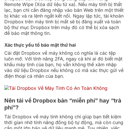
Remote Wipe (Xóa dữ liệu từ xa). Nếu máy tính bị thất
lạc, bạn chỉ cần đăng nhập vào bản Web trên một thiết
bị khác và ra lệnh ngắt kết nối. Ngay lập tức, tài khoản
Dropbox trên máy tính bị mất sẽ bị đăng xuất và toàn
bộ thư mục Dropbox trên máy đó có thể bị xóa sạch
để bảo mật thông tin.
Xác thực yếu tố bảo mật thứ hai
Cài đặt Dropbox về máy không có nghĩa là các tệp
luôn mở. Với tính năng 2FA, ngay cả khi ai đó biết mật
khẩu máy tính của bạn, họ vẫn không thể xâm nhập
vào dữ liệu Dropbox nếu không có mã xác thực gửi về
điện thoại cá nhân của bạn.
Nên tải về Dropbox bản “miễn phí” hay “trả
phí”?
Tải Dropbox về máy tính không chỉ giúp bạn tiết kiệm
thời gian nhờ tính năng đồng bộ tự động, mà còn cung
cấp một lớp bảo vệ dữ liệu mạnh mẽ. Tuy nhiên, việc