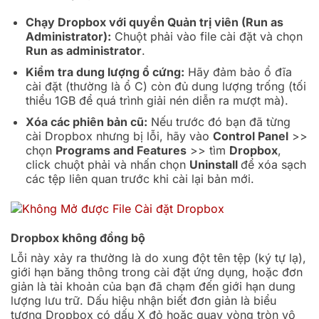
Chạy Dropbox với quyền Quản trị viên (Run as
Administrator):
Chuột phải vào file cài đặt và chọn
Run as administrator
.
Kiểm tra dung lượng ổ cứng:
Hãy đảm bảo ổ đĩa
cài đặt (thường là ổ C) còn đủ dung lượng trống (tối
thiểu 1GB để quá trình giải nén diễn ra mượt mà).
Xóa các phiên bản cũ:
Nếu trước đó bạn đã từng
cài Dropbox nhưng bị lỗi, hãy vào
Control Panel
>>
chọn
Programs and Features
>> tìm
Dropbox
,
click chuột phải và nhấn chọn
Uninstall
để xóa sạch
các tệp liên quan trước khi cài lại bản mới.
Dropbox không đồng bộ
Lỗi này xảy ra thường là do xung đột tên tệp (ký tự lạ),
giới hạn băng thông trong cài đặt ứng dụng, hoặc đơn
giản là tài khoản của bạn đã chạm đến giới hạn dung
lượng lưu trữ. Dấu hiệu nhận biết đơn giản là biểu
tượng Dropbox có dấu X đỏ hoặc quay vòng tròn vô